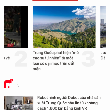
Trung Quốc phát hiện “mỏ
Loạt dự án bất động 
cao su tự nhiên” từ một
Đà Nẵng sắp bị kiểm t
loài cỏ dại mọc trên đất
mặn
PHÂN TÍCH
Robot hình người Dobot của nhà sản
xuất Trung Quốc nấu ăn từ khoảng
cách 1.800 km bằng kính VR