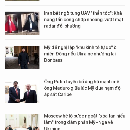
Iran bất ngờ tung UAV "thần tốc": Khả
năng tấn công chớp nhoáng, vượt mặt
radar đối phương
Mỹ đề nghị lập "khu kinh tế tự do" ở
miền Đông nếu Ukraine nhượng lại
Donbass
Ông Putin tuyên bố ủng hộ mạnh mẽ
ông Maduro giữa lúc Mỹ đưa hạm đội
áp sát Caribe
Moscow hé lộ bước ngoặt "xóa tan hiểu
lầm" trong đàm phán Mỹ–Nga về
Ukraine