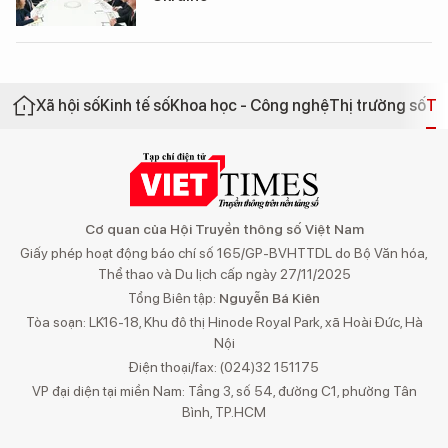
Xã hội số
Kinh tế số
Khoa học - Công nghệ
Thị trường số
Th
Cơ quan của Hội Truyền thông số Việt Nam
Giấy phép hoạt động báo chí số 165/GP-BVHTTDL do Bộ Văn hóa,
Thể thao và Du lịch cấp ngày 27/11/2025
Tổng Biên tập:
Nguyễn Bá Kiên
Tòa soạn: LK16-18, Khu đô thị Hinode Royal Park, xã Hoài Đức, Hà
Nội
Điện thoại/fax: (024)32 151175
VP đại diện tại miền Nam: Tầng 3, số 54, đường C1, phường Tân
Bình, TP.HCM