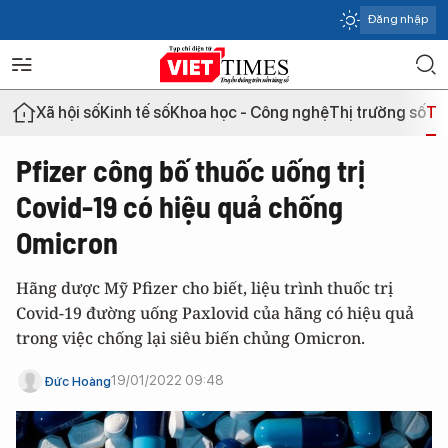
Đăng nhập
Xã hội số
Kinh tế số
Khoa học - Công nghệ
Thị trường số
Th
Pfizer công bố thuốc uống trị
Covid-19 có hiệu quả chống
Omicron
Hãng dược Mỹ Pfizer cho biết, liệu trình thuốc trị
Covid-19 đường uống Paxlovid của hãng có hiệu quả
trong việc chống lại siêu biến chủng Omicron.
19/01/2022 09:48
Đức Hoàng