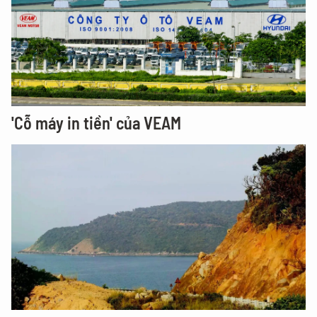
'Cỗ máy in tiền' của VEAM