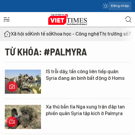
Đăng nhập
Xã hội số
Kinh tế số
Khoa học - Công nghệ
Thị trường số
Th
TỪ KHÓA: #PALMYRA
IS trỗi dậy, tấn công liên tiếp quân
Syria đang án binh bất động ở Homs
Xạ thủ bắn tỉa Nga xung trận đập tan
phiến quân Syria tập kích ở Palmyra