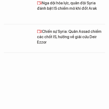
Nga dội hỏa lực, quân đội Syria
đánh bật IS chiếm mỏ khí đốt Arak
Chiến sự Syria: Quân Assad chiếm
các chốt IS, hướng về giải cứu Deir
Ezzor
Chiến sự Syria: Quân chính phủ dồn
dập tấn công IS tại đông Palmyra
(chùm video)
Không quân Nga ghìm đầu, quân
đội Syria đè bẹp IS chiếm thị trấn chiến
lược