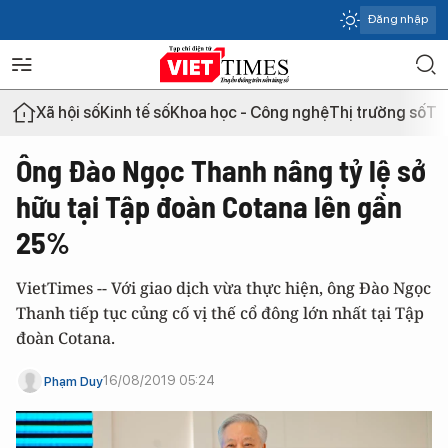
Đăng nhập
Xã hội số
Kinh tế số
Khoa học - Công nghệ
Thị trường số
Th
Ông Đào Ngọc Thanh nâng tỷ lệ sở
hữu tại Tập đoàn Cotana lên gần
25%
VietTimes -- Với giao dịch vừa thực hiện, ông Đào Ngọc
Thanh tiếp tục củng cố vị thế cổ đông lớn nhất tại Tập
đoàn Cotana.
16/08/2019 05:24
Phạm Duy