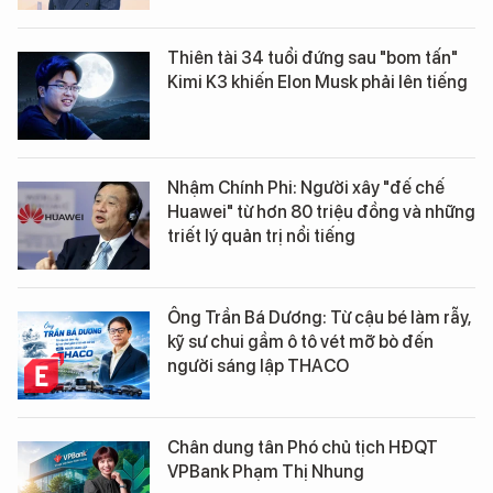
Thiên tài 34 tuổi đứng sau "bom tấn"
Kimi K3 khiến Elon Musk phải lên tiếng
Nhậm Chính Phi: Người xây "đế chế
Huawei" từ hơn 80 triệu đồng và những
triết lý quản trị nổi tiếng
Ông Trần Bá Dương: Từ cậu bé làm rẫy,
kỹ sư chui gầm ô tô vét mỡ bò đến
người sáng lập THACO
Chân dung tân Phó chủ tịch HĐQT
VPBank Phạm Thị Nhung