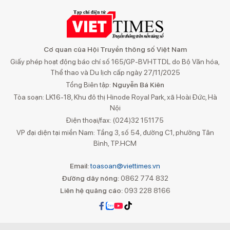
Cơ quan của Hội Truyền thông số Việt Nam
Giấy phép hoạt động báo chí số 165/GP-BVHTTDL do Bộ Văn hóa,
Thể thao và Du lịch cấp ngày 27/11/2025
Tổng Biên tập:
Nguyễn Bá Kiên
Tòa soạn: LK16-18, Khu đô thị Hinode Royal Park, xã Hoài Đức, Hà
Nội
Điện thoại/fax: (024)32 151175
VP đại diện tại miền Nam: Tầng 3, số 54, đường C1, phường Tân
Bình, TP.HCM
Email:
toasoan@viettimes.vn
Đường dây nóng:
0862 774 832
Liên hệ quảng cáo:
093 228 8166