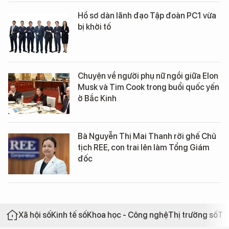
Hồ sơ dàn lãnh đạo Tập đoàn PC1 vừa
bị khởi tố
Chuyện về người phụ nữ ngồi giữa Elon
Musk và Tim Cook trong buổi quốc yến
ở Bắc Kinh
Bà Nguyễn Thị Mai Thanh rời ghế Chủ
tịch REE, con trai lên làm Tổng Giám
đốc
Xã hội số
Kinh tế số
Khoa học - Công nghệ
Thị trường số
Th