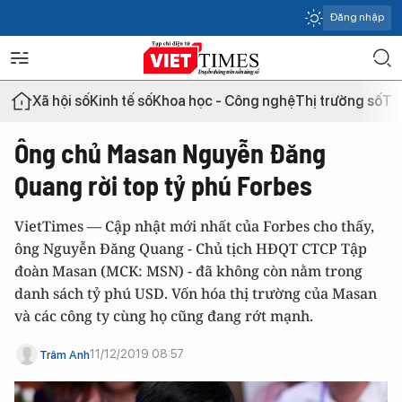
Đăng nhập
Xã hội số
Kinh tế số
Khoa học - Công nghệ
Thị trường số
Th
Ông chủ Masan Nguyễn Đăng
Quang rời top tỷ phú Forbes
VietTimes — Cập nhật mới nhất của Forbes cho thấy,
ông Nguyễn Đăng Quang - Chủ tịch HĐQT CTCP Tập
đoàn Masan (MCK: MSN) - đã không còn nằm trong
danh sách tỷ phú USD. Vốn hóa thị trường của Masan
và các công ty cùng họ cũng đang rớt mạnh.
11/12/2019 08:57
Trâm Anh