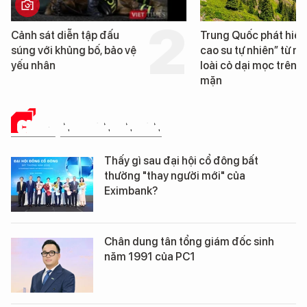
Trung Quốc phát hiện “mỏ
Loạt dự án bất động
cao su tự nhiên” từ một
Đà Nẵng sắp bị kiểm
loài cỏ dại mọc trên đất
mặn
CHUYỆN DOANH NHÂN
Thấy gì sau đại hội cổ đông bất
thường "thay người mới" của
Eximbank?
Chân dung tân tổng giám đốc sinh
năm 1991 của PC1