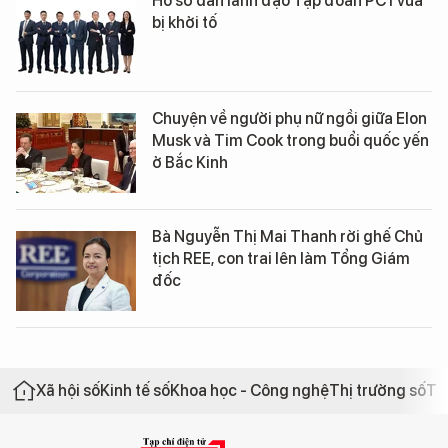
Hồ sơ dàn lãnh đạo Tập đoàn PC1 vừa
bị khởi tố
Chuyện về người phụ nữ ngồi giữa Elon
Musk và Tim Cook trong buổi quốc yến
ở Bắc Kinh
Bà Nguyễn Thị Mai Thanh rời ghế Chủ
tịch REE, con trai lên làm Tổng Giám
đốc
Xã hội số
Kinh tế số
Khoa học - Công nghệ
Thị trường số
Th