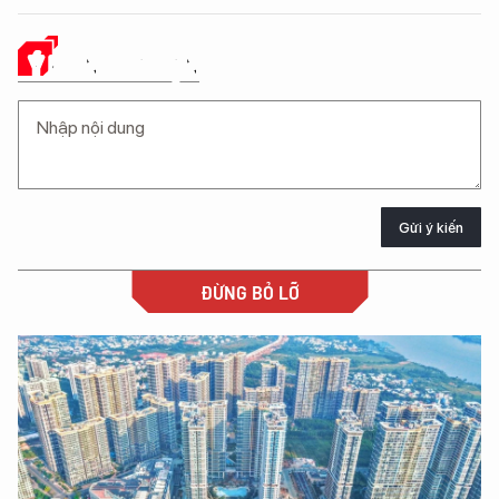
Ý KIẾN CỦA BẠN
Gửi ý kiến
ĐỪNG BỎ LỠ