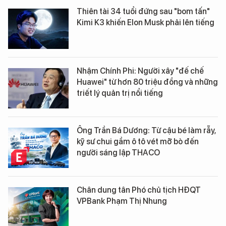
Thiên tài 34 tuổi đứng sau "bom tấn"
Kimi K3 khiến Elon Musk phải lên tiếng
Nhậm Chính Phi: Người xây "đế chế
Huawei" từ hơn 80 triệu đồng và những
triết lý quản trị nổi tiếng
Ông Trần Bá Dương: Từ cậu bé làm rẫy,
kỹ sư chui gầm ô tô vét mỡ bò đến
người sáng lập THACO
Chân dung tân Phó chủ tịch HĐQT
VPBank Phạm Thị Nhung