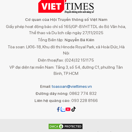
Cơ quan của Hội Truyền thông số Việt Nam
Giấy phép hoạt động báo chí số 165/GP-BVHTTDL do Bộ Văn hóa,
Thể thao và Du lịch cấp ngày 27/11/2025
Tổng Biên tập:
Nguyễn Bá Kiên
Tòa soạn: LK16-18, Khu đô thị Hinode Royal Park, xã Hoài Đức, Hà
Nội
Điện thoại/fax: (024)32 151175
VP đại diện tại miền Nam: Tầng 3, số 54, đường C1, phường Tân
Bình, TP.HCM
Email:
toasoan@viettimes.vn
Đường dây nóng:
0862 774 832
Liên hệ quảng cáo:
093 228 8166