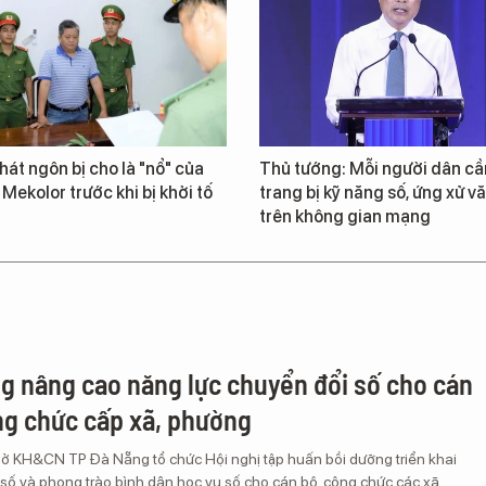
át ngôn bị cho là "nổ" của
Thủ tướng: Mỗi người dân cầ
 Mekolor trước khi bị khởi tố
trang bị kỹ năng số, ứng xử v
trên không gian mạng
g nâng cao năng lực chuyển đổi số cho cán
ng chức cấp xã, phường
Sở KH&CN TP Đà Nẵng tổ chức Hội nghị tập huấn bồi dưỡng triển khai
số và phong trào bình dân học vụ số cho cán bộ, công chức các xã,