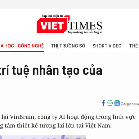
A HỌC - CÔNG NGHỆ
THỊ TRƯỜNG SỐ
SHORT VIDEO
THẾ 
rí tuệ nhân tạo của
ại VinBrain, công ty AI hoạt động trong lĩnh vực
 tâm thiết kế tương lai lớn tại Việt Nam.