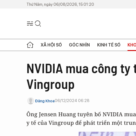
Thứ Năm, ngày 06/08/2026, 15:01:20
XÃ HỘI SỐ
GÓC NHÌN
KINH TẾ SỐ
KHO
NVIDIA mua công ty t
Vingroup
06/12/2024 06:28
Đăng Khoa
Ông Jensen Huang tuyên bố NVIDIA mua l
y tế của Vingroup để phát triển một trung