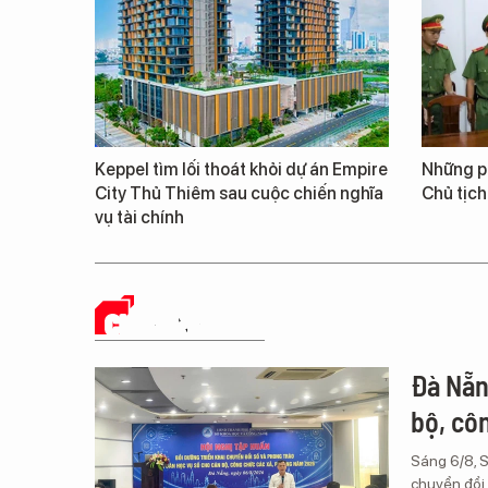
Keppel tìm lối thoát khỏi dự án Empire
Những ph
City Thủ Thiêm sau cuộc chiến nghĩa
Chủ tịch
vụ tài chính
CHUYỂN ĐỔI SỐ
Đà Nẵn
bộ, cô
Sáng 6/8, 
chuyển đổi 