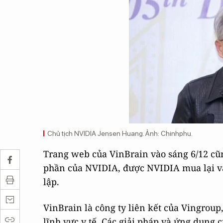
Chủ tịch NVIDIA Jensen Huang. Ảnh: Chinhphu.
Trang web của VinBrain vào sáng 6/12 cũn
phần của NVIDIA, được NVIDIA mua lại và
lập.
VinBrain là công ty liên kết của Vingrou
lĩnh vực y tế. Các giải pháp và ứng dụng 