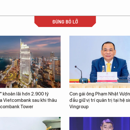
ĐỪNG BỎ LỠ
" khoản lãi hơn 2.900 tỷ
Con gái ông Phạm Nhật Vượn
a Vietcombank sau khi thâu
đầu giữ vị trí quản trị tại hệ s
tcombank Tower
Vingroup