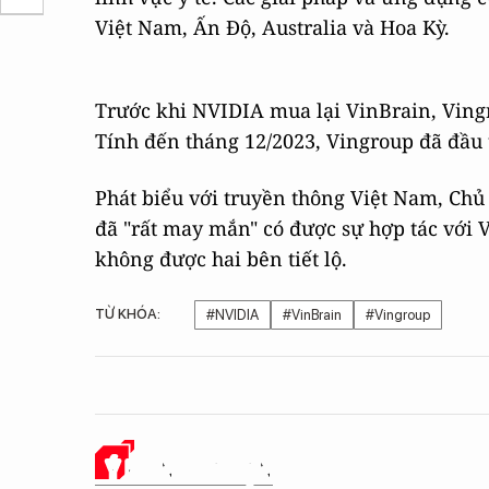
Việt Nam, Ấn Độ, Australia và Hoa Kỳ.
Trước khi NVIDIA mua lại VinBrain, Vingr
Tính đến tháng 12/2023, Vingroup đã đầu t
Phát biểu với truyền thông Việt Nam, Chủ
đã "rất may mắn" có được sự hợp tác với V
không được hai bên tiết lộ.
TỪ KHÓA:
#NVIDIA
#VinBrain
#Vingroup
Ý KIẾN CỦA BẠN