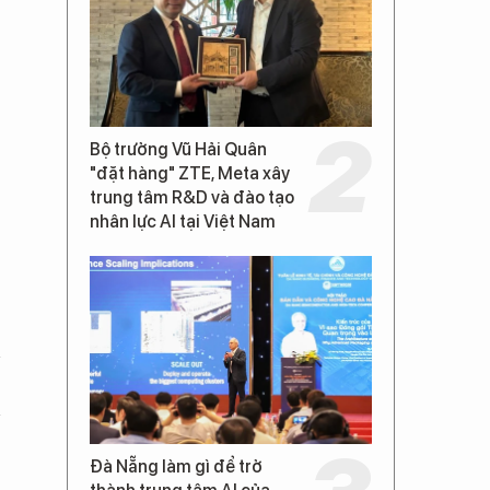
Bộ trưởng Vũ Hải Quân
"đặt hàng" ZTE, Meta xây
trung tâm R&D và đào tạo
nhân lực AI tại Việt Nam
Đà Nẵng làm gì để trở