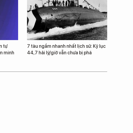
n tự
7 tàu ngầm nhanh nhất lịch sử: Kỷ lục
ăn minh
44,7 hải lý/giờ vẫn chưa bị phá