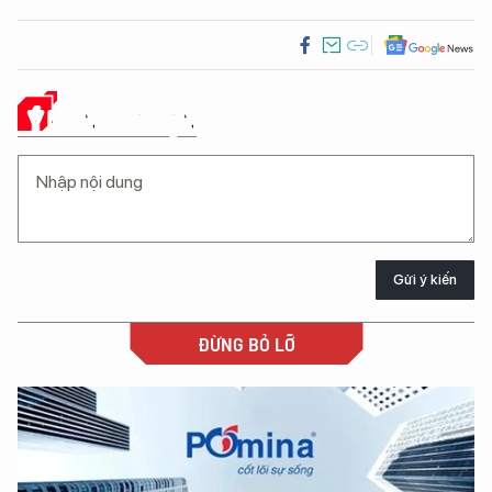
Ý KIẾN CỦA BẠN
Gửi ý kiến
ĐỪNG BỎ LỠ