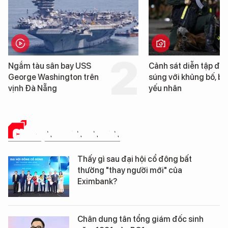
Cảnh sát diễn tập đấu
Cận cảnh chiến hạm 
súng với khủng bố, bảo vệ
tống tàu sân bay USS
yếu nhân
George Washington 
Đà Nẵng
CHUYỆN DOANH NHÂN
Thấy gì sau đại hội cổ đông bất
thường "thay người mới" của
Eximbank?
Chân dung tân tổng giám đốc sinh