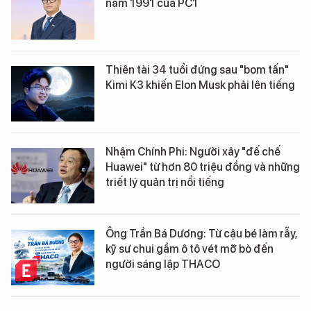
năm 1991 của PC1
Thiên tài 34 tuổi đứng sau "bom tấn"
Kimi K3 khiến Elon Musk phải lên tiếng
Nhậm Chính Phi: Người xây "đế chế
Huawei" từ hơn 80 triệu đồng và những
triết lý quản trị nổi tiếng
Ông Trần Bá Dương: Từ cậu bé làm rẫy,
kỹ sư chui gầm ô tô vét mỡ bò đến
người sáng lập THACO