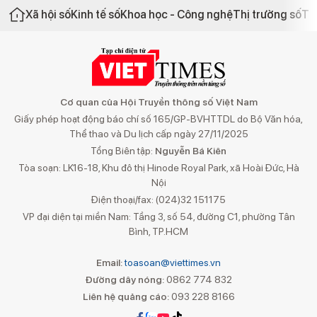
Xã hội số
Kinh tế số
Khoa học - Công nghệ
Thị trường số
Th
Cơ quan của Hội Truyền thông số Việt Nam
Giấy phép hoạt động báo chí số 165/GP-BVHTTDL do Bộ Văn hóa,
Thể thao và Du lịch cấp ngày 27/11/2025
Tổng Biên tập:
Nguyễn Bá Kiên
Tòa soạn: LK16-18, Khu đô thị Hinode Royal Park, xã Hoài Đức, Hà
Nội
Điện thoại/fax: (024)32 151175
VP đại diện tại miền Nam: Tầng 3, số 54, đường C1, phường Tân
Bình, TP.HCM
Email:
toasoan@viettimes.vn
Đường dây nóng:
0862 774 832
Liên hệ quảng cáo:
093 228 8166