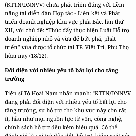
(KTTN/DNNVV) chưa phát triển đúng với tiềm
năng tại diễn đàn Hợp tác - Liên kết và Phát
triển doanh nghiệp khu vực phía Bắc, lần thứ
XII, với chủ đề: “Thúc đẩy thực hiện Luật Hỗ trợ
doanh nghiệp nhỏ và vừa để bứt phá, phát
triển” vừa được tổ chức tại TP. Việt Trì, Phú Thọ
hôm nay (18/12).
Đối diện với nhiều yếu tố bất lợi cho tăng
trưởng
Tiến sĩ Tô Hoài Nam nhấn mạnh: "KTTN/DNNVV
đang phải đối diện với nhiều yếu tố bất lợi cho
tăng trưởng, sự hỗ trợ cho khu vực này còn rất
ít, hầu như mọi nguồn lực từ vốn, công nghệ,
chính sách hỗ trợ đều kém hiệu quả. Có thể
đánh giá là vai trò dẫn dắt, hỗ trợ, kiểm soát của