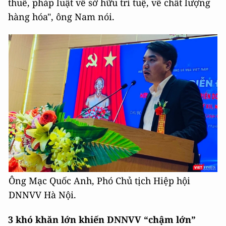
thuế, pháp luật về sở hữu trí tuệ, về chất lượng
hàng hóa", ông Nam nói.
Ông Mạc Quốc Anh, Phó Chủ tịch Hiệp hội
DNNVV Hà Nội.
3 khó khăn lớn khiến DNNVV “chậm lớn”