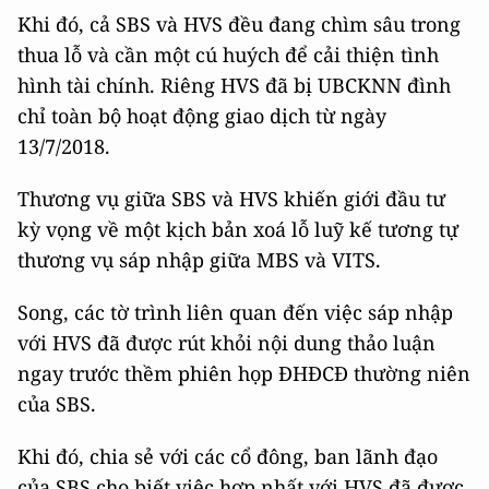
Khi đó, cả SBS và HVS đều đang chìm sâu trong
thua lỗ và cần một cú huých để cải thiện tình
hình tài chính. Riêng HVS đã bị UBCKNN đình
chỉ toàn bộ hoạt động giao dịch từ ngày
13/7/2018.
Thương vụ giữa SBS và HVS khiến giới đầu tư
kỳ vọng về một kịch bản xoá lỗ luỹ kế tương tự
thương vụ sáp nhập giữa MBS và VITS.
Song, các tờ trình liên quan đến việc sáp nhập
với HVS đã được rút khỏi nội dung thảo luận
ngay trước thềm phiên họp ĐHĐCĐ thường niên
của SBS.
Khi đó, chia sẻ với các cổ đông, ban lãnh đạo
của SBS cho biết việc hợp nhất với HVS đã được