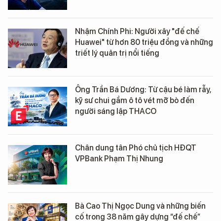
Nhậm Chính Phi: Người xây "đế chế
Huawei" từ hơn 80 triệu đồng và những
triết lý quản trị nổi tiếng
Ông Trần Bá Dương: Từ cậu bé làm rẫy,
kỹ sư chui gầm ô tô vét mỡ bò đến
người sáng lập THACO
Chân dung tân Phó chủ tịch HĐQT
VPBank Phạm Thị Nhung
Bà Cao Thị Ngọc Dung và những biến
cố trong 38 năm gây dựng “đế chế”