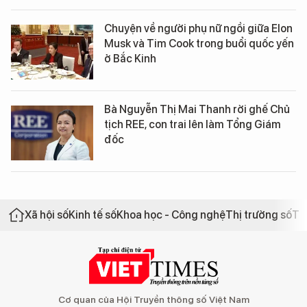
Chuyện về người phụ nữ ngồi giữa Elon
Musk và Tim Cook trong buổi quốc yến
ở Bắc Kinh
Bà Nguyễn Thị Mai Thanh rời ghế Chủ
tịch REE, con trai lên làm Tổng Giám
đốc
Xã hội số
Kinh tế số
Khoa học - Công nghệ
Thị trường số
Th
Cơ quan của Hội Truyền thông số Việt Nam