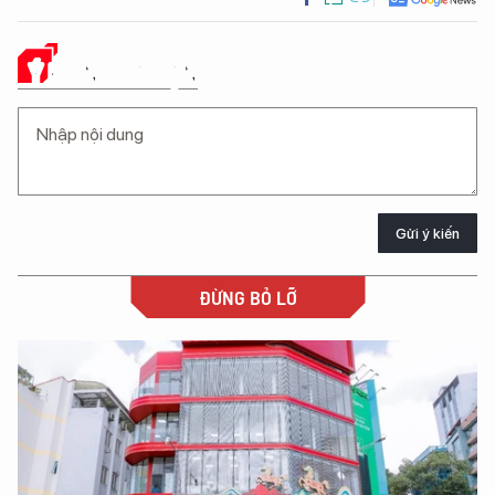
Ý KIẾN CỦA BẠN
Gửi ý kiến
ĐỪNG BỎ LỠ