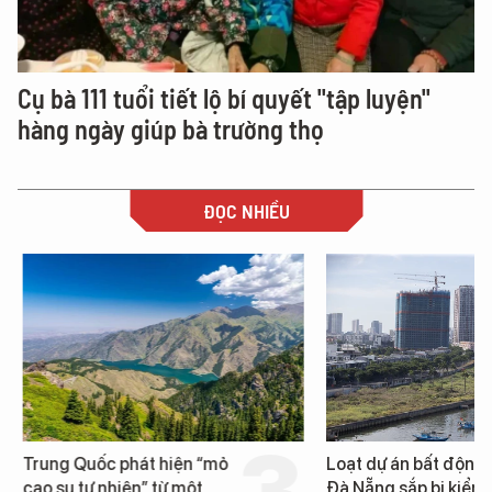
Cụ bà 111 tuổi tiết lộ bí quyết "tập luyện"
hàng ngày giúp bà trường thọ
ĐỌC NHIỀU
Trung Quốc phát hiện “mỏ
Loạt dự án bất động 
cao su tự nhiên” từ một
Đà Nẵng sắp bị kiểm t