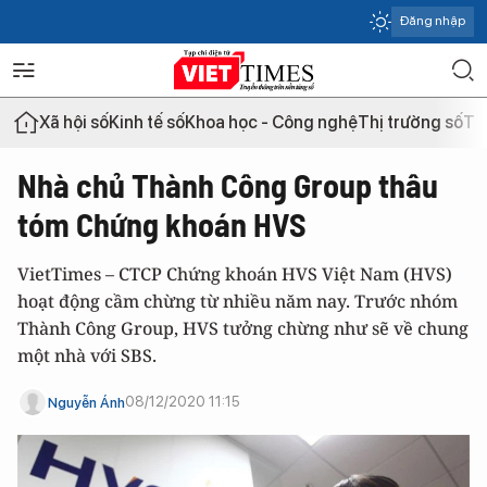
Đăng nhập
Xã hội số
Kinh tế số
Khoa học - Công nghệ
Thị trường số
Th
Nhà chủ Thành Công Group thâu
tóm Chứng khoán HVS
VietTimes – CTCP Chứng khoán HVS Việt Nam (HVS)
hoạt động cầm chừng từ nhiều năm nay. Trước nhóm
Thành Công Group, HVS tưởng chừng như sẽ về chung
một nhà với SBS.
08/12/2020 11:15
Nguyễn Ánh