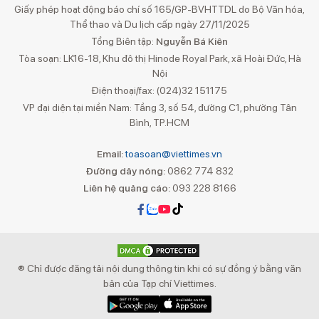
Giấy phép hoạt động báo chí số 165/GP-BVHTTDL do Bộ Văn hóa,
Thể thao và Du lịch cấp ngày 27/11/2025
Tổng Biên tập:
Nguyễn Bá Kiên
Tòa soạn: LK16-18, Khu đô thị Hinode Royal Park, xã Hoài Đức, Hà
Nội
Điện thoại/fax: (024)32 151175
VP đại diện tại miền Nam: Tầng 3, số 54, đường C1, phường Tân
Bình, TP.HCM
Email:
toasoan@viettimes.vn
Đường dây nóng:
0862 774 832
Liên hệ quảng cáo:
093 228 8166
® Chỉ được đăng tải nội dung thông tin khi có sự đồng ý bằng văn
bản của Tạp chí Viettimes.