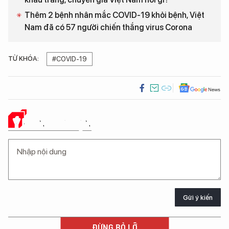
Thêm 2 bệnh nhân mắc COVID-19 khỏi bệnh, Việt
Nam đã có 57 người chiến thắng virus Corona
TỪ KHÓA:
#COVID-19
Ý KIẾN CỦA BẠN
Gửi ý kiến
ĐỪNG BỎ LỠ