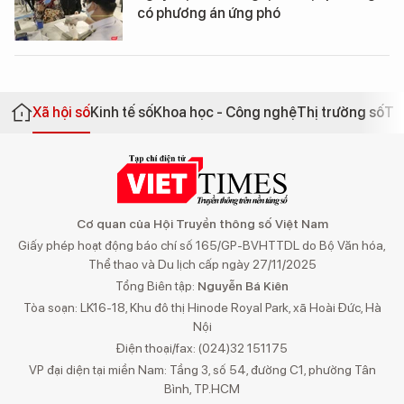
có phương án ứng phó
Xã hội số
Kinh tế số
Khoa học - Công nghệ
Thị trường số
Th
Cơ quan của Hội Truyền thông số Việt Nam
Giấy phép hoạt động báo chí số 165/GP-BVHTTDL do Bộ Văn hóa,
Thể thao và Du lịch cấp ngày 27/11/2025
Tổng Biên tập:
Nguyễn Bá Kiên
Tòa soạn: LK16-18, Khu đô thị Hinode Royal Park, xã Hoài Đức, Hà
Nội
Điện thoại/fax: (024)32 151175
VP đại diện tại miền Nam: Tầng 3, số 54, đường C1, phường Tân
Bình, TP.HCM