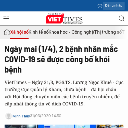
Đăng nhập
Xã hội số
Kinh tế số
Khoa học - Công nghệ
Thị trường số
Th
Ngày mai (1/4), 2 bệnh nhân mắc
COVID-19 sẽ được công bố khỏi
bệnh
VietTimes -- Ngày 31/3, PGS.TS. Lương Ngọc Khuê - Cục
trưởng Cục Quản lý Khám, chữa bệnh – đã hội chẩn
với Hội đồng chuyên môn các bệnh truyền nhiễm, để
cập nhật thông tin về dịch COVID-19.
31/03/2020 14:50
Minh Thúy