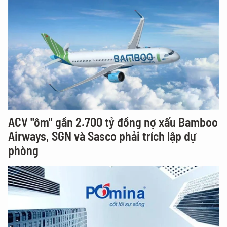
ACV "ôm" gần 2.700 tỷ đồng nợ xấu Bamboo
Airways, SGN và Sasco phải trích lập dự
phòng