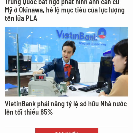
Trung Quốc bất ngờ phát hình ảnh căn cứ
Mỹ ở Okinawa, hé lộ mục tiêu của lực lượng
tên lửa PLA
VietinBank phải nâng tỷ lệ sở hữu Nhà nước
lên tối thiểu 65%