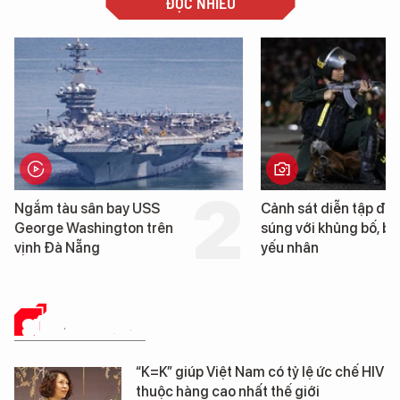
ĐỌC NHIỀU
Cảnh sát diễn tập đấu
Trung Quốc ph
súng với khủng bố, bảo vệ
cao su tự nhiê
yếu nhân
loài cỏ dại mọ
mặn
SỨC KHỎE 24H
“K=K” giúp Việt Nam có tỷ lệ ức chế HIV
thuộc hàng cao nhất thế giới