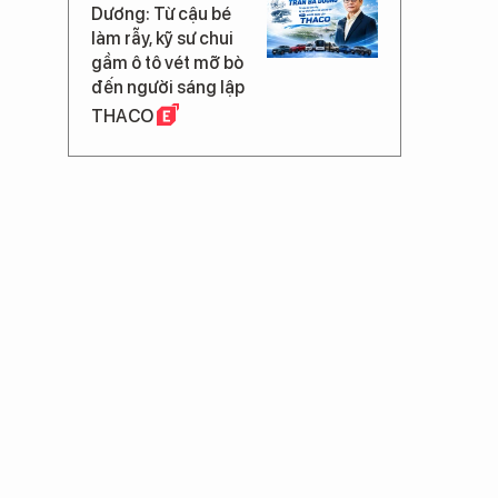
Dương: Từ cậu bé
làm rẫy, kỹ sư chui
gầm ô tô vét mỡ bò
đến người sáng lập
THACO