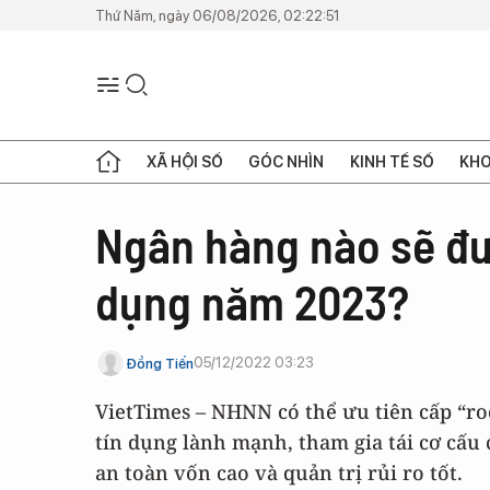
Thứ Năm, ngày 06/08/2026, 02:22:51
XÃ HỘI SỐ
GÓC NHÌN
KINH TẾ SỐ
KHO
Ngân hàng nào sẽ đượ
dụng năm 2023?
05/12/2022 03:23
Đồng Tiến
VietTimes – NHNN có thể ưu tiên cấp “ro
tín dụng lành mạnh, tham gia tái cơ cấu c
an toàn vốn cao và quản trị rủi ro tốt.