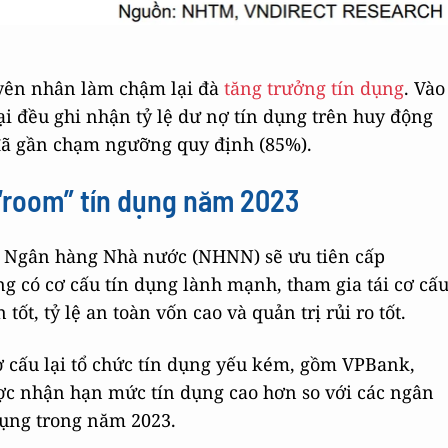
yên nhân làm chậm lại đà
tăng trưởng tín dụng
. Vào
i đều ghi nhận tỷ lệ dư nợ tín dụng trên huy động
đã gần chạm ngưỡng quy định (85%).
 “room” tín dụng năm 2023
, Ngân hàng Nhà nước (NHNN) sẽ ưu tiên cấp
g có cơ cấu tín dụng lành mạnh, tham gia tái cơ cấ
ốt, tỷ lệ an toàn vốn cao và quản trị rủi ro tốt.
ơ cấu lại tổ chức tín dụng yếu kém, gồm VPBank,
ược nhận hạn mức tín dụng cao hơn so với các ngân
dụng trong năm 2023.