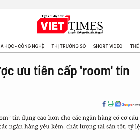
A HỌC - CÔNG NGHỆ
THỊ TRƯỜNG SỐ
SHORT VIDEO
THẾ 
c ưu tiên cấp 'room' tín
om” tín dụng cao hơn cho các ngân hàng có cơ cấu
ác ngân hàng yếu kém, chất lượng tài sản tốt, tỷ lệ