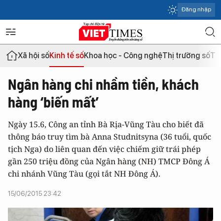
Đăng nhập
Xã hội số
Kinh tế số
Khoa học - Công nghệ
Thị trường số
Th
Ngân hàng chi nhầm tiền, khách
hàng ‘biến mất’
Ngày 15.6, Công an tỉnh Bà Rịa-Vũng Tàu cho biết đã
thông báo truy tìm bà Anna Studnitsyna (36 tuổi, quốc
tịch Nga) do liên quan đến việc chiếm giữ trái phép
gần 250 triệu đồng của Ngân hàng (NH) TMCP Đông Á
chi nhánh Vũng Tàu (gọi tắt NH Đông Á).
15/06/2015 23:42