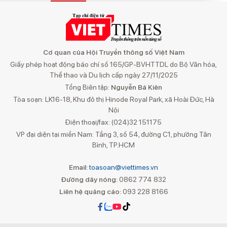
Cơ quan của Hội Truyền thông số Việt Nam
Giấy phép hoạt động báo chí số 165/GP-BVHTTDL do Bộ Văn hóa,
Thể thao và Du lịch cấp ngày 27/11/2025
Tổng Biên tập:
Nguyễn Bá Kiên
Tòa soạn: LK16-18, Khu đô thị Hinode Royal Park, xã Hoài Đức, Hà
Nội
Điện thoại/fax: (024)32 151175
VP đại diện tại miền Nam: Tầng 3, số 54, đường C1, phường Tân
Bình, TP.HCM
Email:
toasoan@viettimes.vn
Đường dây nóng:
0862 774 832
Liên hệ quảng cáo:
093 228 8166