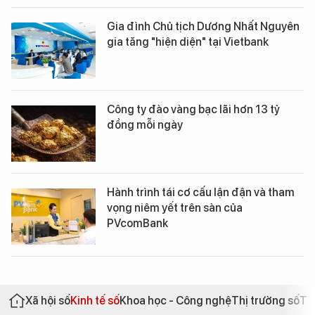
Gia đình Chủ tịch Dương Nhất Nguyên
gia tăng "hiện diện" tại Vietbank
Công ty đào vàng bạc lãi hơn 13 tỷ
đồng mỗi ngày
Hành trình tái cơ cấu lận đận và tham
vọng niêm yết trên sàn của
PVcomBank
Xã hội số
Kinh tế số
Khoa học - Công nghệ
Thị trường số
Th