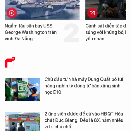
Ngắm tàu sân bay USS
Cảnh sát diễn tập đấ
George Washington trên
súng với khủng bố, bả
vịnh Đà Nẵng
yếu nhân
DỮ LIỆU
Chủ đầu tư Nhà máy Dung Quất bỏ túi
hàng nghìn tỷ đồng từ bán xăng sinh
học E10
2 ứng viên được đề cử vào HĐQT Hóa
chất Đức Giang: Đều là 8X, nắm nhiều
vị trí chủ chốt