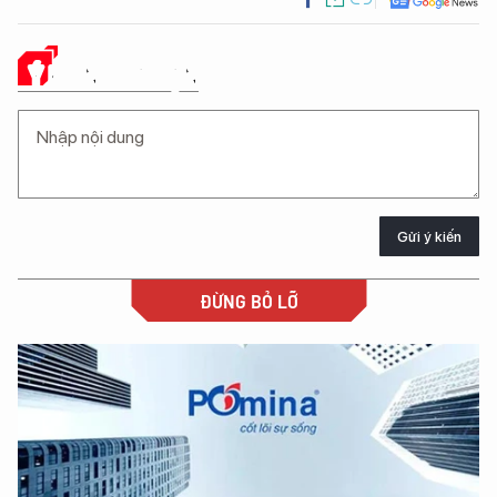
Ý KIẾN CỦA BẠN
Gửi ý kiến
ĐỪNG BỎ LỠ