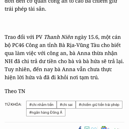
đơn đến cơ quan công an tố cáo bà chiếm giữ
trái phép tài sản.
Trao đổi với PV
Thanh Niên
ngày 15.6, một cán
bộ PC46 Công an tỉnh Bà Rịa-Vũng Tàu cho biết
qua làm việc với công an, bà Anna thừa nhận
NH đã chi trả dư tiền cho bà và bà hứa sẽ trả lại.
Tuy nhiên, đến nay bà Anna vẫn chưa thực
hiện lời hứa và đã đi khỏi nơi tạm trú.
Theo TN
TỪ KHÓA:
#chi nhầm tiền
#chi sai
#chiếm giữ tiền trái phép
#ngân hàng Đông Á