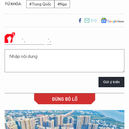
TỪ KHÓA:
#Trung Quốc
#Nga
Ý KIẾN CỦA BẠN
Gửi ý kiến
ĐỪNG BỎ LỠ