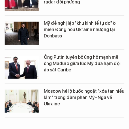
radar đối phương
Mỹ đề nghị lập "khu kinh tế tự do" ở
miền Đông nếu Ukraine nhượng lại
Donbass
Ông Putin tuyên bố ủng hộ mạnh mẽ
ông Maduro giữa lúc Mỹ đưa hạm đội
áp sát Caribe
Moscow hé lộ bước ngoặt "xóa tan hiểu
lầm" trong đàm phán Mỹ–Nga về
Ukraine