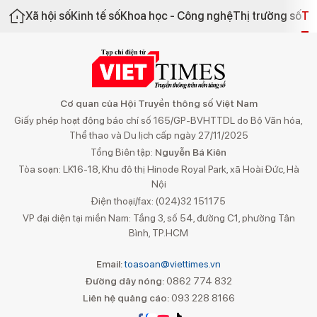
Xã hội số
Kinh tế số
Khoa học - Công nghệ
Thị trường số
Th
Cơ quan của Hội Truyền thông số Việt Nam
Giấy phép hoạt động báo chí số 165/GP-BVHTTDL do Bộ Văn hóa,
Thể thao và Du lịch cấp ngày 27/11/2025
Tổng Biên tập:
Nguyễn Bá Kiên
Tòa soạn: LK16-18, Khu đô thị Hinode Royal Park, xã Hoài Đức, Hà
Nội
Điện thoại/fax: (024)32 151175
VP đại diện tại miền Nam: Tầng 3, số 54, đường C1, phường Tân
Bình, TP.HCM
Email:
toasoan@viettimes.vn
Đường dây nóng:
0862 774 832
Liên hệ quảng cáo:
093 228 8166