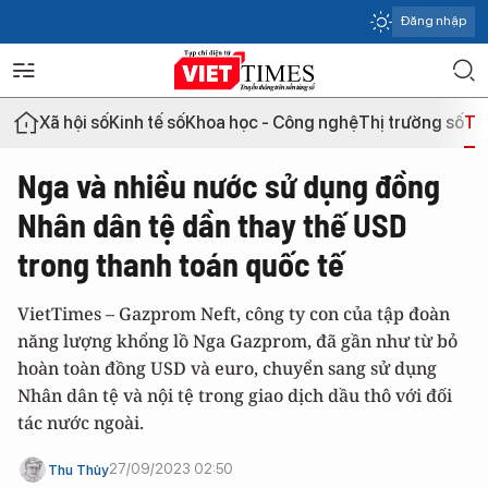
Đăng nhập
Xã hội số
Kinh tế số
Khoa học - Công nghệ
Thị trường số
Th
Nga và nhiều nước sử dụng đồng
Nhân dân tệ dần thay thế USD
trong thanh toán quốc tế
VietTimes – Gazprom Neft, công ty con của tập đoàn
năng lượng khổng lồ Nga Gazprom, đã gần như từ bỏ
hoàn toàn đồng USD và euro, chuyển sang sử dụng
Nhân dân tệ và nội tệ trong giao dịch dầu thô với đối
tác nước ngoài.
27/09/2023 02:50
Thu Thủy