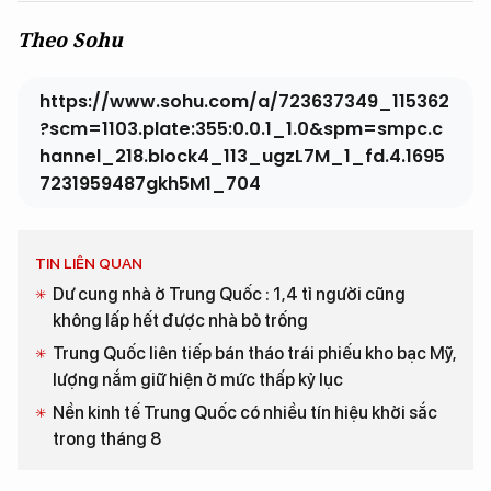
Theo Sohu
https://www.sohu.com/a/723637349_115362
?scm=1103.plate:355:0.0.1_1.0&spm=smpc.c
hannel_218.block4_113_ugzL7M_1_fd.4.1695
7231959487gkh5M1_704
TIN LIÊN QUAN
Dư cung nhà ở Trung Quốc : 1,4 tỉ người cũng
không lấp hết được nhà bỏ trống
Trung Quốc liên tiếp bán tháo trái phiếu kho bạc Mỹ,
lượng nắm giữ hiện ở mức thấp kỷ lục
Nền kinh tế Trung Quốc có nhiều tín hiệu khởi sắc
trong tháng 8