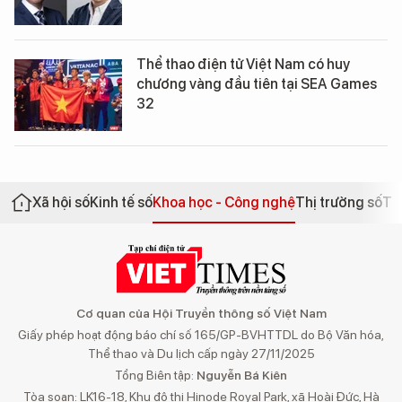
Thể thao điện tử Việt Nam có huy
chương vàng đầu tiên tại SEA Games
32
Xã hội số
Kinh tế số
Khoa học - Công nghệ
Thị trường số
Th
Cơ quan của Hội Truyền thông số Việt Nam
Giấy phép hoạt động báo chí số 165/GP-BVHTTDL do Bộ Văn hóa,
Thể thao và Du lịch cấp ngày 27/11/2025
Tổng Biên tập:
Nguyễn Bá Kiên
Tòa soạn: LK16-18, Khu đô thị Hinode Royal Park, xã Hoài Đức, Hà