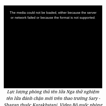
This
is
a
The media could not be loaded, either because the server
modal
window.
or network failed or because the format is not supported.
Lực lượng phòng thủ tên lửa Nga thử nghiệm
tên lửa đánh chặn mới trên thao trường Sary -
Shagan thuộc Kazakhstani. Video Bộ quốc phòng