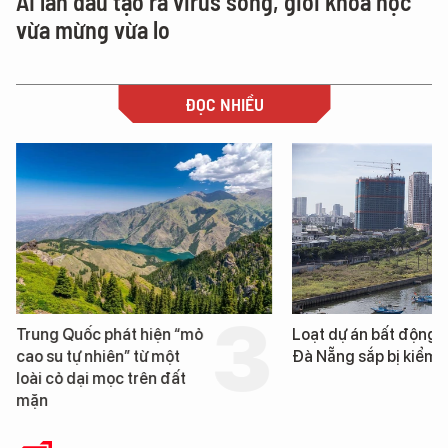
AI lần đầu tạo ra virus sống, giới khoa học
vừa mừng vừa lo
ĐỌC NHIỀU
Trung Quốc phát hiện “mỏ
Loạt dự án bất động 
cao su tự nhiên” từ một
Đà Nẵng sắp bị kiểm t
loài cỏ dại mọc trên đất
mặn