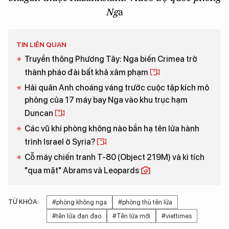
Ng
a
TIN LIÊN QUAN
Truyền thông Phương Tây: Nga biến Crimea trở
thành pháo đài bất khả xâm phạm
Hải quân Anh choáng váng trước cuộc tập kích mô
phỏng của 17 máy bay Nga vào khu trục hạm
Duncan
Các vũ khí phòng không nào bắn hạ tên lửa hành
trình Israel ở Syria?
Cỗ máy chiến tranh T-80 (Object 219M) và kì tích
"qua mặt" Abrams và Leopards
TỪ KHÓA:
#phòng không nga
#phòng thủ tên lửa
#tên lửa đạn đạo
#Tên lửa mới
#viettimes