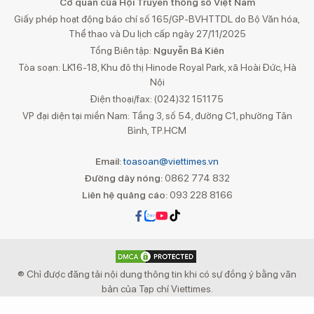
Cơ quan của Hội Truyền thông số Việt Nam
Giấy phép hoạt động báo chí số 165/GP-BVHTTDL do Bộ Văn hóa,
Thể thao và Du lịch cấp ngày 27/11/2025
Tổng Biên tập:
Nguyễn Bá Kiên
Tòa soạn: LK16-18, Khu đô thị Hinode Royal Park, xã Hoài Đức, Hà
Nội
Điện thoại/fax: (024)32 151175
VP đại diện tại miền Nam: Tầng 3, số 54, đường C1, phường Tân
Bình, TP.HCM
Email:
toasoan@viettimes.vn
Đường dây nóng:
0862 774 832
Liên hệ quảng cáo:
093 228 8166
® Chỉ được đăng tải nội dung thông tin khi có sự đồng ý bằng văn
bản của Tạp chí Viettimes.