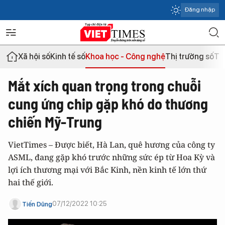
Đăng nhập
Xã hội số
Kinh tế số
Khoa học - Công nghệ
Thị trường số
Th
Mắt xích quan trọng trong chuỗi
cung ứng chip gặp khó do thương
chiến Mỹ-Trung
VietTimes – Được biết, Hà Lan, quê hương của công ty
ASML, đang gặp khó trước những sức ép từ Hoa Kỳ và
lợi ích thương mại với Bắc Kinh, nền kinh tế lớn thứ
hai thế giới.
07/12/2022 10:25
Tiến Dũng