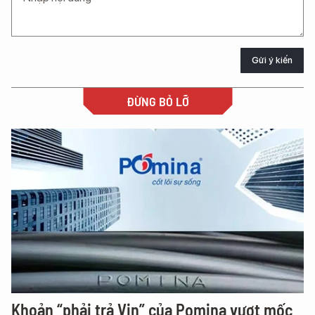
Gửi ý kiến
ĐỪNG BỎ LỠ
Khoản “phải trả Vin” của Pomina vượt mốc