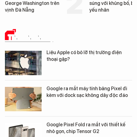
súng với khủng bố, bảo vệ
tống tàu sân bay USS
yếu nhân
George Washington 
Đà Nẵng
TIN CÔNG NGHỆ
Liệu Apple có bỏ lỡ thị trường điện
thoại gập?
Google ra mắt máy tính bảng Pixel đi
kèm với dock sạc không dây độc đáo
Google Pixel Fold ra mắt với thiết kế
nhỏ gọn, chip Tensor G2