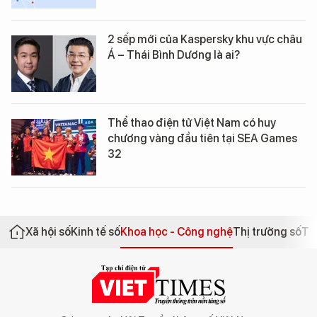
2 sếp mới của Kaspersky khu vực châu
Á – Thái Bình Dương là ai?
Thể thao điện tử Việt Nam có huy
chương vàng đầu tiên tại SEA Games
32
Xã hội số
Kinh tế số
Khoa học - Công nghệ
Thị trường số
Th