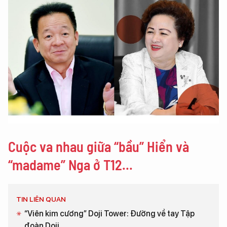
Cuộc va nhau giữa “bầu” Hiển và
“madame” Nga ở T12...
TIN LIÊN QUAN
“Viên kim cương” Doji Tower: Đường về tay Tập
đoàn Doji