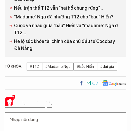
Nếu trận thế T12 vẫn “hai hổ chung rừng”...
“Madame” Nga đã nhường T12 cho “bầu” Hiển?
Cuộc va nhau giữa “bầu” Hiển và “madame” Nga ở
T12...
Hé lộ sức khỏe tài chính của chủ đầu tư Cocobay
Đà Nẵng
TỪ KHÓA:
#T12
#Madame Nga
#Bầu Hiển
#đại gia
Ý KIẾN CỦA BẠN