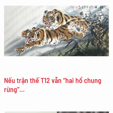
Nếu trận thế T12 vẫn “hai hổ chung
rừng”...