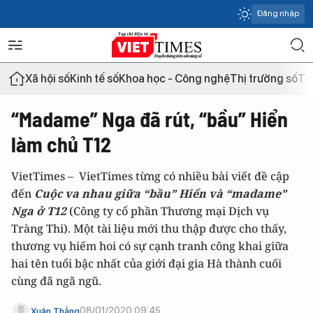
Đăng nhập
Xã hội số
Kinh tế số
Khoa học - Công nghệ
Thị trường số
Th
“Madame” Nga đã rút, “bầu” Hiển
làm chủ T12
VietTimes – VietTimes từng có nhiều bài viết đề cập
đến
Cuộc va nhau giữa “bầu” Hiển và “madame”
Nga ở T12
(Công ty cổ phần Thương mại Dịch vụ
Tràng Thi). Một tài liệu mới thu thập được cho thấy,
thương vụ hiếm hoi có sự cạnh tranh công khai giữa
hai tên tuổi bậc nhất của giới đại gia Hà thành cuối
cùng đã ngã ngũ.
08/01/2020 09:45
Xuân Thắng