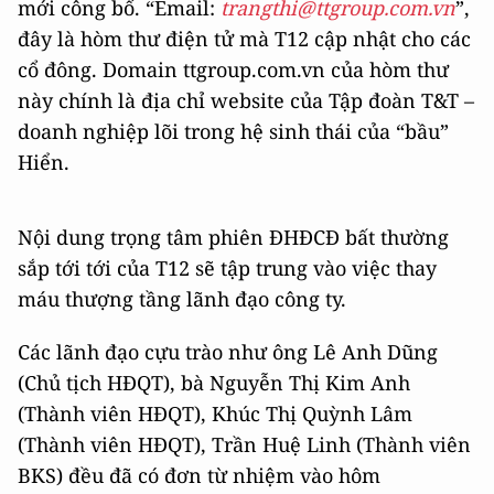
mới công bố. “Email:
trangthi@ttgroup.com.vn
”,
đây là hòm thư điện tử mà T12 cập nhật cho các
cổ đông. Domain ttgroup.com.vn của hòm thư
này chính là địa chỉ website của Tập đoàn T&T –
doanh nghiệp lõi trong hệ sinh thái của “bầu”
Hiển.
Nội dung trọng tâm phiên ĐHĐCĐ bất thường
sắp tới tới của T12 sẽ tập trung vào việc thay
máu thượng tầng lãnh đạo công ty.
Các lãnh đạo cựu trào như ông Lê Anh Dũng
(Chủ tịch HĐQT), bà Nguyễn Thị Kim Anh
(Thành viên HĐQT), Khúc Thị Quỳnh Lâm
(Thành viên HĐQT), Trần Huệ Linh (Thành viên
BKS) đều đã có đơn từ nhiệm vào hôm