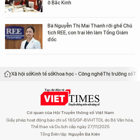
ở Bắc Kinh
Bà Nguyễn Thị Mai Thanh rời ghế Chủ
tịch REE, con trai lên làm Tổng Giám
đốc
Xã hội số
Kinh tế số
Khoa học - Công nghệ
Thị trường số
Th
Cơ quan của Hội Truyền thông số Việt Nam
Giấy phép hoạt động báo chí số 165/GP-BVHTTDL do Bộ Văn hóa,
Thể thao và Du lịch cấp ngày 27/11/2025
Tổng Biên tập:
Nguyễn Bá Kiên