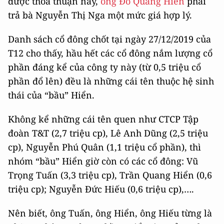
được thỏa thuận này,
ông Đỗ Quang Hiển
phải
trả bà Nguyễn Thị Nga một mức giá hợp lý.
Danh sách cổ đông chốt tại ngày 27/12/2019 của
T12 cho thấy, hầu hết các cổ đông nắm lượng cổ
phần đáng kể của công ty này (từ 0,5 triệu cổ
phần đổ lên) đều là những cái tên thuộc hệ sinh
thái của “bầu” Hiển.
Không kể những cái tên quen như CTCP Tập
đoàn T&T (2,7 triệu cp), Lê Anh Dũng (2,5 triệu
cp), Nguyễn Phú Quân (1,1 triệu cổ phần), thì
nhóm “bầu” Hiển giờ còn có các cổ đông: Vũ
Trọng Tuấn (3,3 triệu cp), Trần Quang Hiển (0,6
triệu cp); Nguyễn Đức Hiếu (0,6 triệu cp),….
Nên biết, ông Tuấn, ông Hiển, ông Hiếu từng là