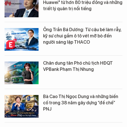
Huawei" từ hơn 80 triệu đồng và những
triết lý quản trị nổi tiếng
Ông Trần Bá Dương: Từ cậu bé làm rẫy,
kỹ sư chui gầm ô tô vét mỡ bò đến
người sáng lập THACO
Chân dung tân Phó chủ tịch HĐQT
VPBank Phạm Thị Nhung
Bà Cao Thị Ngọc Dung và những biến
cố trong 38 năm gây dựng “đế chế”
PNJ