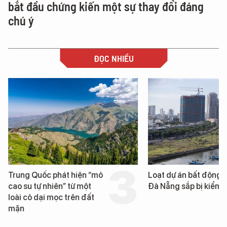
bắt đầu chứng kiến một sự thay đổi đáng
chú ý
ĐỌC NHIỀU
Trung Quốc phát hiện “mỏ
Loạt dự án bất động 
cao su tự nhiên” từ một
Đà Nẵng sắp bị kiểm t
loài cỏ dại mọc trên đất
mặn