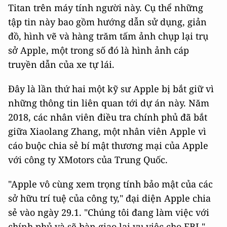
Titan trên máy tính người này. Cụ thể những
tập tin này bao gồm hướng dẫn sử dụng, giản
đồ, hình vẽ và hàng trăm tấm ảnh chụp lại trụ
sở Apple, một trong số đó là hình ảnh cáp
truyền dẫn của xe tự lái.
Đây là lần thứ hai một kỹ sư Apple bị bắt giữ vì
những thông tin liên quan tới dự án này. Năm
2018, các nhân viên điều tra chính phủ đã bắt
giữa Xiaolang Zhang, một nhân viên Apple vì
cáo buộc chia sẻ bí mật thương mại của Apple
với công ty XMotors của Trung Quốc.
"Apple vô cùng xem trọng tính bảo mật của các
sở hữu trí tuệ của công ty," đại diện Apple chia
sẻ vào ngày 29.1. "Chúng tôi đang làm việc với
chính phủ và sẽ bàn giao lại vụ việc cho FBI."