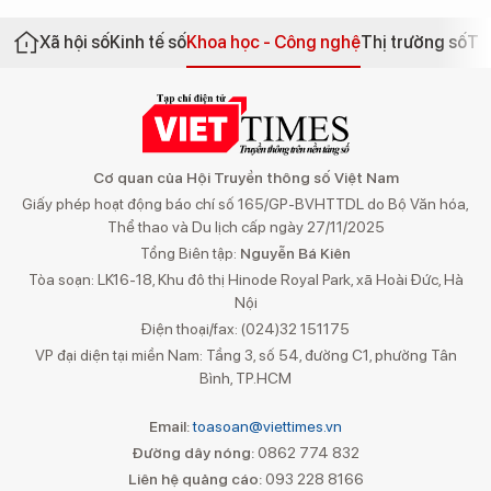
Xã hội số
Kinh tế số
Khoa học - Công nghệ
Thị trường số
Th
Cơ quan của Hội Truyền thông số Việt Nam
Giấy phép hoạt động báo chí số 165/GP-BVHTTDL do Bộ Văn hóa,
Thể thao và Du lịch cấp ngày 27/11/2025
Tổng Biên tập:
Nguyễn Bá Kiên
Tòa soạn: LK16-18, Khu đô thị Hinode Royal Park, xã Hoài Đức, Hà
Nội
Điện thoại/fax: (024)32 151175
VP đại diện tại miền Nam: Tầng 3, số 54, đường C1, phường Tân
Bình, TP.HCM
Email:
toasoan@viettimes.vn
Đường dây nóng:
0862 774 832
Liên hệ quảng cáo:
093 228 8166