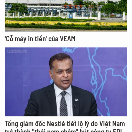
'Cỗ máy in tiền' của VEAM
Tổng giám đốc Nestlé tiết lộ lý do Việt Nam
trở thành "thỏi nam châm" hút công ty FDI