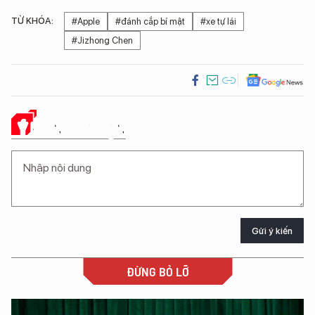
TỪ KHÓA:
#Apple
#đánh cắp bí mật
#xe tự lái
#Jizhong Chen
Ý KIẾN CỦA BẠN
Gửi ý kiến
ĐỪNG BỎ LỠ