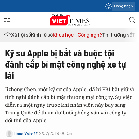
Đăng nhập
Xã hội số
Kinh tế số
Khoa học - Công nghệ
Thị trường số
Th
Kỹ sư Apple bị bắt và buộc tội
đánh cắp bí mật công nghệ xe tự
lái
Jizhong Chen, một kỹ sư của Apple, đã bị FBI bắt giữ vì
tình nghi đánh cắp bí mật thương mại công ty. Sự việc
diễn ra một ngày trước khi nhân viên này bay sang
Trung Quốc để tham dự buổi phỏng vấn với công ty
đối thủ của Apple.
12/02/2019 00:05
Liane Yvkoff