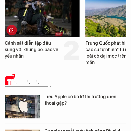
Cảnh sát diễn tập đấu
Trung Quốc phát hiện
súng với khủng bố, bảo vệ
cao su tự nhiên” từ m
yếu nhân
loài cỏ dại mọc trên đ
mặn
TIN CÔNG NGHỆ
Liệu Apple có bỏ lỡ thị trường điện
thoại gập?