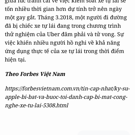
giữa lúc tranh cãi về việc kiểm soát xe tự lái sẽ
tốn nhiều thời gian hơn dự tính trở nên ngày
một gay gắt. Tháng 3.2018, một người đi đường
đã bị chiếc xe tự lái đang trong chương trình
thử nghiệm của Uber đâm phải và tử vong. Sự
việc khiến nhiều người hồ nghi về khả năng
ứng dụng thực tế của xe tự lái trong thời điểm
hiện tại.
Theo Forbes Việt Nam
https://forbesvietnam.com.vn/tin-cap-nhat/ky-su-
apple-bi-bat-va-buoc-toi-danh-cap-bi-mat-cong-
nghe-xe-tu-lai-5308.html