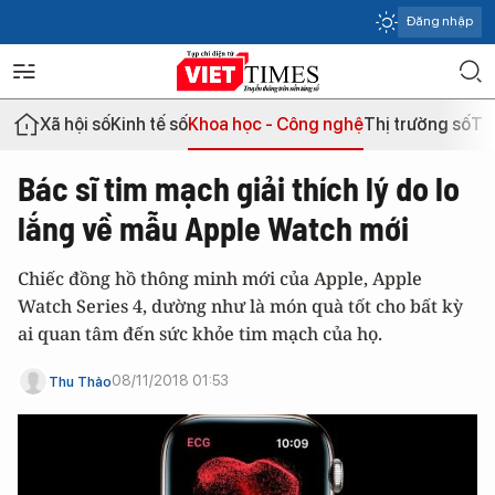
Đăng nhập
Xã hội số
Kinh tế số
Khoa học - Công nghệ
Thị trường số
Th
Bác sĩ tim mạch giải thích lý do lo
lắng về mẫu Apple Watch mới
Chiếc đồng hồ thông minh mới của Apple, Apple
Watch Series 4, dường như là món quà tốt cho bất kỳ
ai quan tâm đến sức khỏe tim mạch của họ.
08/11/2018 01:53
Thu Thảo