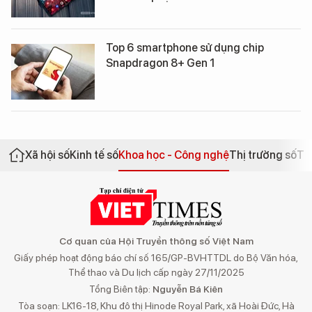
Top 6 smartphone sử dụng chip
Snapdragon 8+ Gen 1
Xã hội số
Kinh tế số
Khoa học - Công nghệ
Thị trường số
Th
Cơ quan của Hội Truyền thông số Việt Nam
Giấy phép hoạt động báo chí số 165/GP-BVHTTDL do Bộ Văn hóa,
Thể thao và Du lịch cấp ngày 27/11/2025
Tổng Biên tập:
Nguyễn Bá Kiên
Tòa soạn: LK16-18, Khu đô thị Hinode Royal Park, xã Hoài Đức, Hà