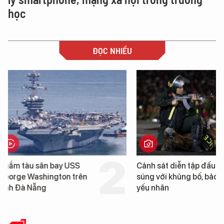
học
ĐỌC NHIỀU
Cảnh sát diễn tập đấu
Hình ảnh đầu tiên về 
súng với khủng bố, bảo vệ
tàu sân bay USS Geo
yếu nhân
Washington vừa đến 
Nẵng