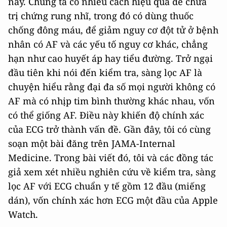
này. Chúng ta có nhiều cách hiệu quả để chữa
trị chứng rung nhĩ, trong đó có dùng thuốc
chống đông máu, để giảm nguy cơ đột tử ở bệnh
nhân có AF và các yếu tố nguy cơ khác, chẳng
hạn như cao huyết áp hay tiểu đường. Trở ngại
đầu tiên khi nói đến kiểm tra, sàng lọc AF là
chuyện hiểu rằng đại đa số mọi người không có
AF mà có nhịp tim bình thường khác nhau, vốn
có thể giống AF. Điều này khiến độ chính xác
của ECG trở thành vấn đề. Gần đây, tôi có cùng
soạn một bài đăng trên JAMA-Internal
Medicine. Trong bài viết đó, tôi và các đồng tác
giả xem xét nhiều nghiên cứu về kiểm tra, sàng
lọc AF với ECG chuẩn y tế gồm 12 đầu (miếng
dán), vốn chính xác hơn ECG một đầu của Apple
Watch.