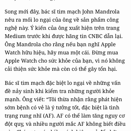
Song mới đây, bác sĩ tim mạch John Mandrola
nêu ra mối lo ngại của ông về sản phẩm công
nghệ này. Ý kiến của ông xuất hiện trên trang
Medium trước khi được hãng tin CNBC dẫn lại.
Ông Mandrola cho rằng nếu bạn nghĩ Apple
Watch hữu hiệu, hãy mua một cái. Đừng mua
Apple Watch cho sức khỏe của bạn, vì nó không
cải thiện sức khỏe mà còn có thể gây tổn hại.
Bác sĩ tim mạch đặc biệt lo ngại về những vấn
đề nảy sinh khi kiểm tra những người khỏe
mạnh. Ông viết: “Tôi thừa nhận rằng phát hiện
sớm bệnh có vẻ là ý tưởng tốt, đặc biệt là tình
trạng rung nhĩ (AF). AF có thể làm tăng nguy cơ
đột quỵ, và nhiều người mắc AF không biết điều