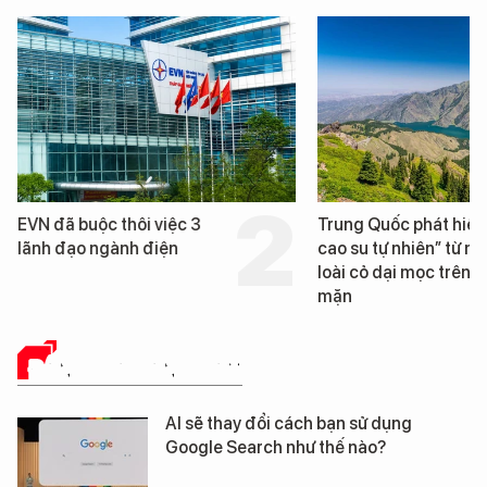
Trung Quốc phát hiện “mỏ
Loạt dự án bất 
cao su tự nhiên” từ một
Đà Nẵng sắp bị 
loài cỏ dại mọc trên đất
mặn
ĐÁNH GIÁ SẢN PHẨM
AI sẽ thay đổi cách bạn sử dụng
Google Search như thế nào?