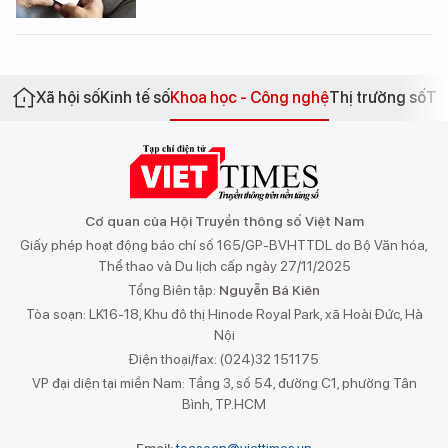
Xã hội số
Kinh tế số
Khoa học - Công nghệ
Thị trường số
Th
Cơ quan của Hội Truyền thông số Việt Nam
Giấy phép hoạt động báo chí số 165/GP-BVHTTDL do Bộ Văn hóa,
Thể thao và Du lịch cấp ngày 27/11/2025
Tổng Biên tập:
Nguyễn Bá Kiên
Tòa soạn: LK16-18, Khu đô thị Hinode Royal Park, xã Hoài Đức, Hà
Nội
Điện thoại/fax: (024)32 151175
VP đại diện tại miền Nam: Tầng 3, số 54, đường C1, phường Tân
Bình, TP.HCM
Email:
toasoan@viettimes.vn