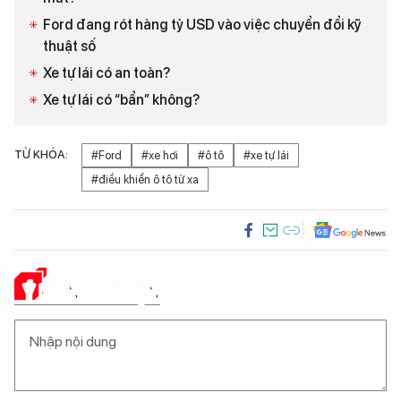
Ford đang rót hàng tỷ USD vào việc chuyển đổi kỹ
thuật số
Xe tự lái có an toàn?
Xe tự lái có “bẩn” không?
TỪ KHÓA:
#Ford
#xe hơi
#ô tô
#xe tự lái
#điều khiển ô tô từ xa
Ý KIẾN CỦA BẠN