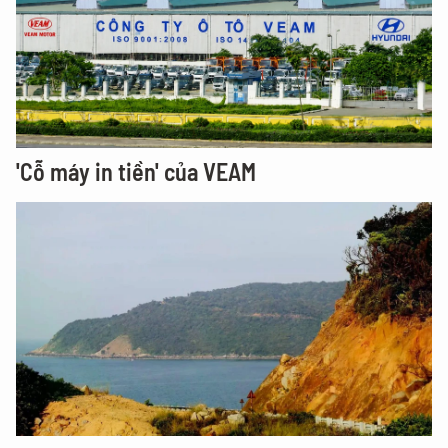
'Cỗ máy in tiền' của VEAM