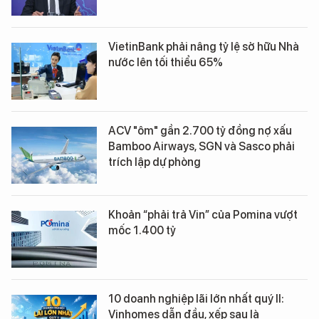
VietinBank phải nâng tỷ lệ sở hữu Nhà
nước lên tối thiểu 65%
ACV "ôm" gần 2.700 tỷ đồng nợ xấu
Bamboo Airways, SGN và Sasco phải
trích lập dự phòng
Khoản “phải trả Vin” của Pomina vượt
mốc 1.400 tỷ
10 doanh nghiệp lãi lớn nhất quý II:
Vinhomes dẫn đầu, xếp sau là