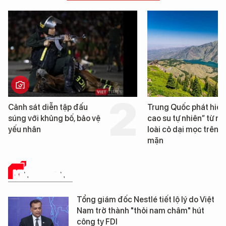
Trung Quốc phát hiện “mỏ
Loạt dự án bất động 
cao su tự nhiên” từ một
Đà Nẵng sắp bị kiểm t
loài cỏ dại mọc trên đất
mặn
KINH DOANH
Tổng giám đốc Nestlé tiết lộ lý do Việt
Nam trở thành "thỏi nam châm" hút
công ty FDI