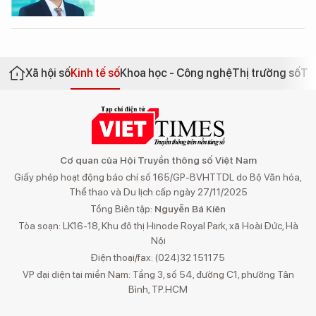
Xã hội số
Kinh tế số
Khoa học - Công nghệ
Thị trường số
Th
Cơ quan của Hội Truyền thông số Việt Nam
Giấy phép hoạt động báo chí số 165/GP-BVHTTDL do Bộ Văn hóa,
Thể thao và Du lịch cấp ngày 27/11/2025
Tổng Biên tập:
Nguyễn Bá Kiên
Tòa soạn: LK16-18, Khu đô thị Hinode Royal Park, xã Hoài Đức, Hà
Nội
Điện thoại/fax: (024)32 151175
VP đại diện tại miền Nam: Tầng 3, số 54, đường C1, phường Tân
Bình, TP.HCM