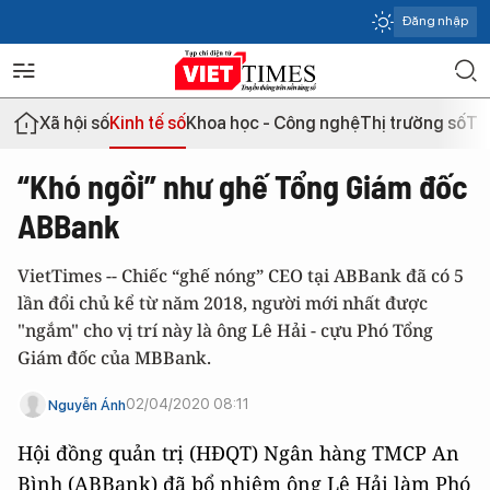
Đăng nhập
Xã hội số
Kinh tế số
Khoa học - Công nghệ
Thị trường số
Th
“Khó ngồi” như ghế Tổng Giám đốc
ABBank
VietTimes -- Chiếc “ghế nóng” CEO tại ABBank đã có 5
lần đổi chủ kể từ năm 2018, người mới nhất được
"ngắm" cho vị trí này là ông Lê Hải - cựu Phó Tổng
Giám đốc của MBBank.
02/04/2020 08:11
Nguyễn Ánh
Hội đồng quản trị (HĐQT) Ngân hàng TMCP An
Bình (ABBank) đã bổ nhiệm ông Lê Hải làm Phó