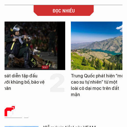
ĐỌC NHIỀU
Trung Quốc phát hiện “mỏ
Loạt dự án bất động 
cao su tự nhiên” từ một
Đà Nẵng sắp bị kiểm t
loài cỏ dại mọc trên đất
mặn
DỮ LIỆU