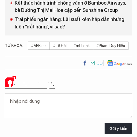
Kết thúc hành trình chóng vánh ở Bamboo Airways,
bà Dương Thị Mai Hoa cập bến Sunshine Group
Trái phiếu ngân hàng: Lãi suất kém hấp dẫn nhưng
luôn “đắt hàng”, vì sao?
TỪ KHÓA:
#ABBank
#Lệ Hải
#mbbank
#Phạm Duy Hiếu
Ý KIẾN CỦA BẠN
Gửi ý kiến