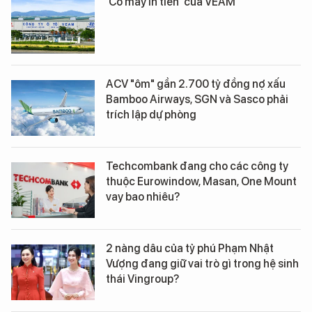
'Cỗ máy in tiền' của VEAM
ACV "ôm" gần 2.700 tỷ đồng nợ xấu
Bamboo Airways, SGN và Sasco phải
trích lập dự phòng
Techcombank đang cho các công ty
thuộc Eurowindow, Masan, One Mount
vay bao nhiêu?
2 nàng dâu của tỷ phú Phạm Nhật
Vượng đang giữ vai trò gì trong hệ sinh
thái Vingroup?