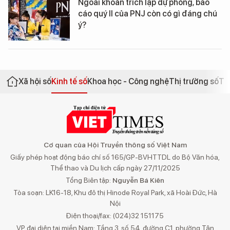
Ngoài khoản trích lập dự phòng, báo
cáo quý II của PNJ còn có gì đáng chú
ý?
Xã hội số
Kinh tế số
Khoa học - Công nghệ
Thị trường số
Th
Cơ quan của Hội Truyền thông số Việt Nam
Giấy phép hoạt động báo chí số 165/GP-BVHTTDL do Bộ Văn hóa,
Thể thao và Du lịch cấp ngày 27/11/2025
Tổng Biên tập:
Nguyễn Bá Kiên
Tòa soạn: LK16-18, Khu đô thị Hinode Royal Park, xã Hoài Đức, Hà
Nội
Điện thoại/fax: (024)32 151175
VP đại diện tại miền Nam: Tầng 3, số 54, đường C1, phường Tân