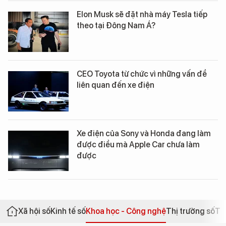
Elon Musk sẽ đặt nhà máy Tesla tiếp
theo tại Đông Nam Á?
CEO Toyota từ chức vì những vấn đề
liên quan đến xe điện
Xe điện của Sony và Honda đang làm
được điều mà Apple Car chưa làm
được
Xã hội số
Kinh tế số
Khoa học - Công nghệ
Thị trường số
Th