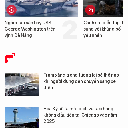
Cảnh sát diễn tập đấu
Trung Quốc phát hiện
súng với khủng bố, bảo vệ
cao su tự nhiên” từ m
yếu nhân
loài cỏ dại mọc trên đ
mặn
XE
Trạm xăng trong tương lai sẽ thế nào
khi người dùng dần chuyển sang xe
điện
Hoa Kỳ sẽ ra mắt dịch vụ taxi hàng
không đầu tiên tại Chicago vào năm
2025