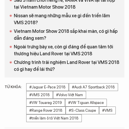
Sau 3 năm chơi riêng rẽ, VAMA và VIVA lại tái hợp
tại Vietnam Motor Show 2018
Nissan sẽ mang những mẫu xe gì đến triển lãm
VMS 2018?
Vietnam Motor Show 2018 sắp khai màn, có gì hấp
dẫn đáng xem?
Ngoài trưng bày xe, còn gì đáng để quan tâm tới
thương hiệu Land Rover tại VMS 2018
Chương trình trải nghiệm Land Rover tại VMS 2018
có gì hay để lái thử?
TỪ KHÓA:
#Jaguar E-Pace 2018
#Audi A7 Sportback 2018
#VMS 2018
#Volvo Việt Nam
#VW Touareg 2019
#VW Tiguan Allspace
#Range Rover 2018
#S-Class Coupe
#VMS
#triển lãm ô tô Việt Nam 2018