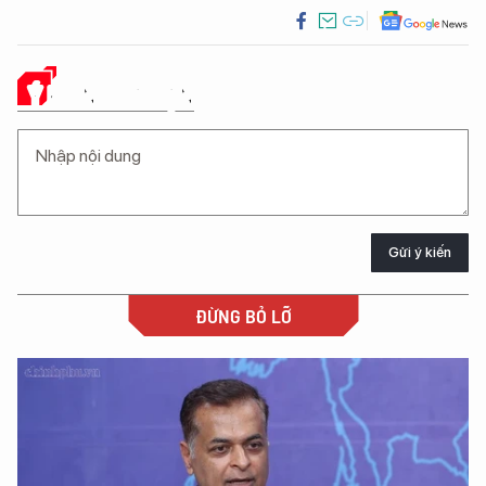
Ý KIẾN CỦA BẠN
Gửi ý kiến
ĐỪNG BỎ LỠ