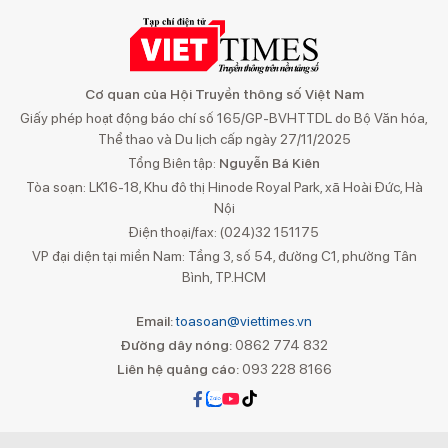
Cơ quan của Hội Truyền thông số Việt Nam
Giấy phép hoạt động báo chí số 165/GP-BVHTTDL do Bộ Văn hóa,
Thể thao và Du lịch cấp ngày 27/11/2025
Tổng Biên tập:
Nguyễn Bá Kiên
Tòa soạn: LK16-18, Khu đô thị Hinode Royal Park, xã Hoài Đức, Hà
Nội
Điện thoại/fax: (024)32 151175
VP đại diện tại miền Nam: Tầng 3, số 54, đường C1, phường Tân
Bình, TP.HCM
Email:
toasoan@viettimes.vn
Đường dây nóng:
0862 774 832
Liên hệ quảng cáo:
093 228 8166