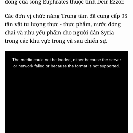
đông của sông Euphrates thuộc tỉnh Deir Ezzor.
Các đơn vị chức năng Trung tâm đã cung cấp 95
tấn vật tư lượng thực - thực phẩm, nước đóng
chai và nhu yếu phẩm cho người dân Syria
trong các khu vực trong và sau chiến sự.
This
is
a
The media could not be loaded, either because the server
modal
window.
or network failed or because the format is not supported.