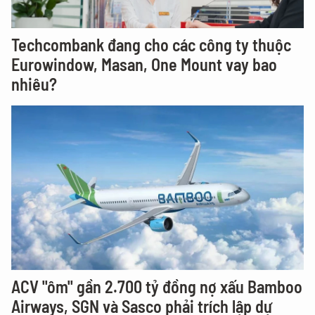
Techcombank đang cho các công ty thuộc
Eurowindow, Masan, One Mount vay bao
nhiêu?
ACV "ôm" gần 2.700 tỷ đồng nợ xấu Bamboo
Airways, SGN và Sasco phải trích lập dự