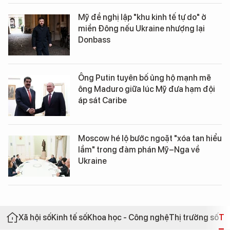
Mỹ đề nghị lập "khu kinh tế tự do" ở
miền Đông nếu Ukraine nhượng lại
Donbass
Ông Putin tuyên bố ủng hộ mạnh mẽ
ông Maduro giữa lúc Mỹ đưa hạm đội
áp sát Caribe
Moscow hé lộ bước ngoặt "xóa tan hiểu
lầm" trong đàm phán Mỹ–Nga về
Ukraine
Xã hội số
Kinh tế số
Khoa học - Công nghệ
Thị trường số
Th