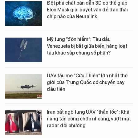
Đột phá chất bán dẫn 3D có thể giúp
Elon Musk giải quyết vấn đề đào thải
chip não của Neuralink
Mỹ tung “đòn hiểm”: Tàu dầu
Venezuela bị bắt giữa biển, hàng loạt
tàu khác sắp chung số phận?
UAV tàu mẹ “Cửu Thiên” lớn nhất thế
giới của Trung Quốc có chuyến bay
đầu tiên
Iran bất ngờ tung UAV "thần tốc": Khả
năng tấn công chớp nhoáng, vượt mặt
radar đối phương