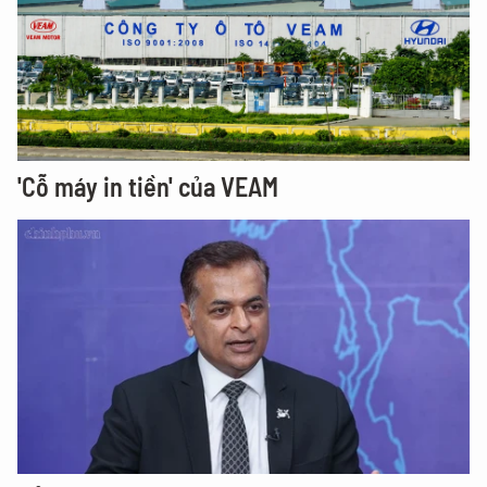
'Cỗ máy in tiền' của VEAM