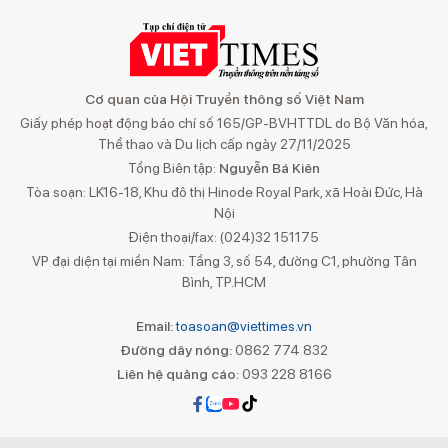
Cơ quan của Hội Truyền thông số Việt Nam
Giấy phép hoạt động báo chí số 165/GP-BVHTTDL do Bộ Văn hóa,
Thể thao và Du lịch cấp ngày 27/11/2025
Tổng Biên tập:
Nguyễn Bá Kiên
Tòa soạn: LK16-18, Khu đô thị Hinode Royal Park, xã Hoài Đức, Hà
Nội
Điện thoại/fax: (024)32 151175
VP đại diện tại miền Nam: Tầng 3, số 54, đường C1, phường Tân
Bình, TP.HCM
Email:
toasoan@viettimes.vn
Đường dây nóng:
0862 774 832
Liên hệ quảng cáo:
093 228 8166