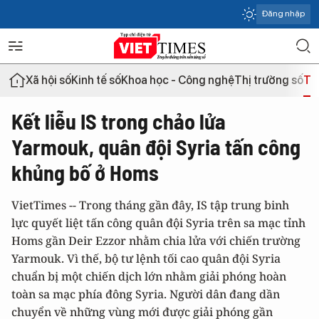
Đăng nhập
Xã hội số
Kinh tế số
Khoa học - Công nghệ
Thị trường số
Th
Kết liễu IS trong chảo lửa
Yarmouk, quân đội Syria tấn công
khủng bố ở Homs
VietTimes -- Trong tháng gần đây, IS tập trung binh
lực quyết liệt tấn công quân đội Syria trên sa mạc tỉnh
Homs gần Deir Ezzor nhằm chia lửa với chiến trường
Yarmouk. Vì thế, bộ tư lệnh tối cao quân đội Syria
chuẩn bị một chiến dịch lớn nhằm giải phóng hoàn
toàn sa mạc phía đông Syria. Người dân đang dần
chuyển về những vùng mới được giải phóng gần