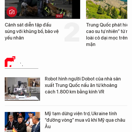
Trung Quốc phát hiện “mỏ
Loạt dự án bất động 
cao su tự nhiên” từ một
Đà Nẵng sắp bị kiểm t
loài cỏ dại mọc trên đất
mặn
PHÂN TÍCH
Robot hình người Dobot của nhà sản
xuất Trung Quốc nấu ăn từ khoảng
cách 1.800 km bằng kính VR
Mỹ tạm dừng viện trợ, Ukraine tính
“đường vòng” mua vũ khí Mỹ qua châu
Âu