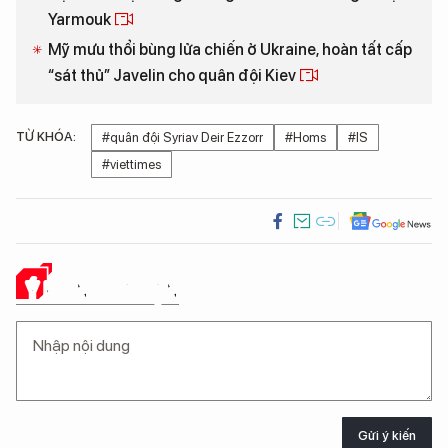
Yarmouk
Mỹ mưu thổi bùng lửa chiến ở Ukraine, hoàn tất cấp
“sát thủ” Javelin cho quân đội Kiev
TỪ KHÓA:
#quân đội Syriav Deir Ezzorr
#Homs
#IS
#viettimes
Ý KIẾN CỦA BẠN
Gửi ý kiến