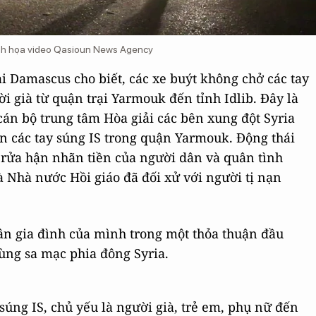
 minh họa video Qasioun News Agency
 Damascus cho biết, các xe buýt không chở các tay
i già từ quận trại Yarmouk đến tỉnh Idlib. Đây là
cán bộ trung tâm Hòa giải các bên xung đột Syria
n các tay súng IS trong quận Yarmouk. Động thái
 rửa hận nhãn tiền của người dân và quân tình
à Nhà nước Hồi giáo đã đối xử với người tị nạn
ân gia đình của mình trong một thỏa thuận đầu
vùng sa mạc phia đông Syria.
 súng IS, chủ yếu là người già, trẻ em, phụ nữ đến