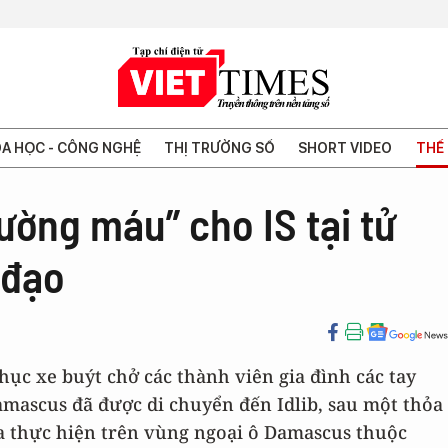
A HỌC - CÔNG NGHỆ
THỊ TRƯỜNG SỐ
SHORT VIDEO
THẾ 
ường máu” cho IS tại tử
 đạo
hục xe buýt chở các thành viên gia đình các tay
mascus đã được di chuyển đến Idlib, sau một thỏa
a thực hiện trên vùng ngoại ô Damascus thuộc