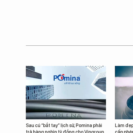
Sau cú “bắt tay” lịch sử, Pomina phải
Làm đẹp 
trả hàng nghìn tỷ đồng cho Vingroup
cấp phép