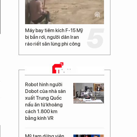
Máy bay tiêm kích F-15 Mỹ
bị bắn rơi, người dân Iran
ráo riết săn lùng phi công
TIN MỚI
Robot hình người
Dobot của nhà sản
xuất Trung Quốc
nấu ăn từ khoảng
cách 1.800 km
bằng kính VR
Mỹ tạm dừng viện