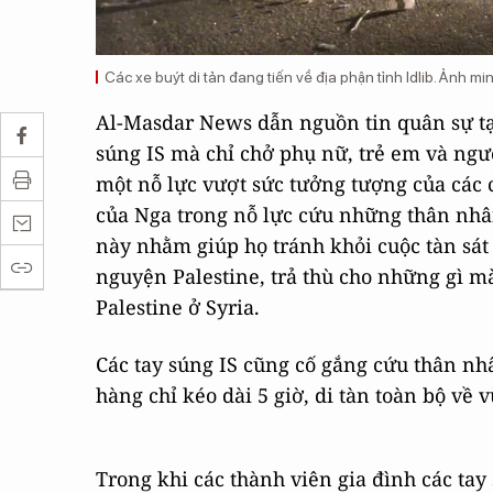
Các xe buýt di tản đang tiến về địa phận tỉnh Idlib. Ảnh
Al-Masdar News dẫn nguồn tin quân sự tại
súng IS mà chỉ chở phụ nữ, trẻ em và ngườ
một nỗ lực vượt sức tưởng tượng của các 
của Nga trong nỗ lực cứu những thân nhâ
này nhằm giúp họ tránh khỏi cuộc tàn sát
nguyện Palestine, trả thù cho những gì m
Palestine ở Syria.
Các tay súng IS cũng cố gắng cứu thân nh
hàng chỉ kéo dài 5 giờ, di tàn toàn bộ về 
Trong khi các thành viên gia đình các tay