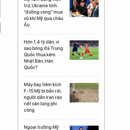
trợ, Ukraine tính
“đường vòng” mua
vũ khí Mỹ qua châu
Âu
Hơn 1,4 tỷ dân, vì
sao bóng đá Trung
Quốc thua kém
Nhật Bản, Hàn
Quốc?
Máy bay tiêm kích
F-15 Mỹ bị bắn rơi,
người dân Iran ráo
riết săn lùng phi
công
Ngoại trưởng Mỹ