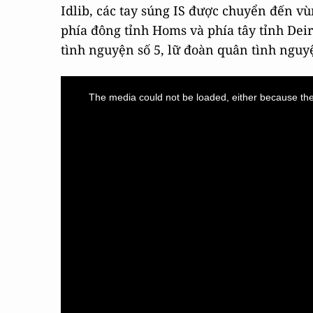
Idlib, các tay súng IS được chuyển đến 
phía đông tỉnh Homs và phía tây tỉnh Dei
tình nguyện số 5, lữ đoàn quân tình nguy
This
is
a
The media could not be loaded, either because the 
modal
window.