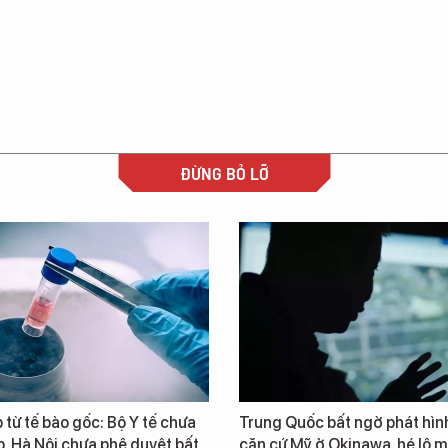
ĐỪNG BỎ LỠ
từ tế bào gốc: Bộ Y tế chưa
Trung Quốc bất ngờ phát hìn
, Hà Nội chưa phê duyệt bất
căn cứ Mỹ ở Okinawa, hé lộ m