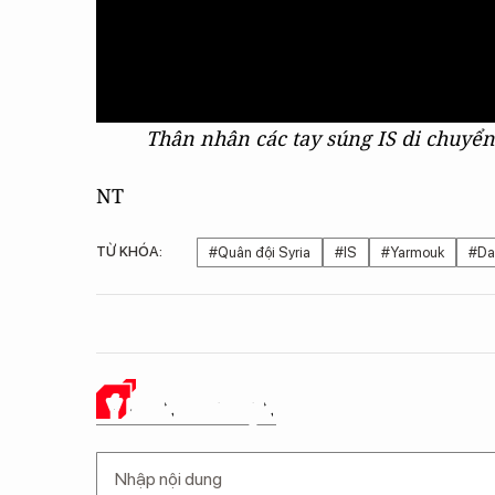
Thân nhân các tay súng IS di chuyển
NT
TỪ KHÓA:
#Quân đội Syria
#IS
#Yarmouk
#Da
Ý KIẾN CỦA BẠN