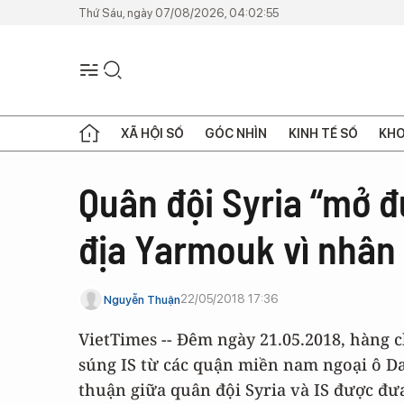
Thứ Sáu, ngày 07/08/2026, 04:02:55
XÃ HỘI SỐ
GÓC NHÌN
KINH TẾ SỐ
KHO
Quân đội Syria “mở đ
địa Yarmouk vì nhân
22/05/2018 17:36
Nguyễn Thuận
VietTimes -- Đêm ngày 21.05.2018, hàng c
súng IS từ các quận miền nam ngoại ô Da
thuận giữa quân đội Syria và IS được đư