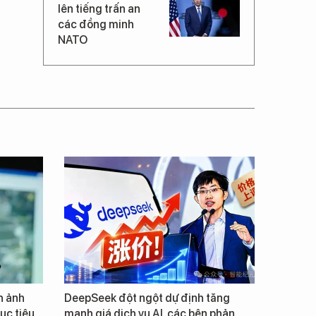
lên tiếng trấn an
các đồng minh
NATO
h ảnh
DeepSeek đột ngột dự định tăng
ục tiêu
mạnh giá dịch vụ AI, các bên phản