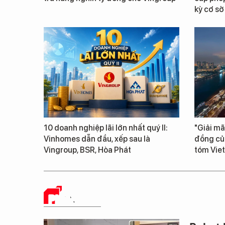
kỳ cơ sở
10 doanh nghiệp lãi lớn nhất quý II:
"Giải mã
Vinhomes dẫn đầu, xếp sau là
đồng củ
Vingroup, BSR, Hòa Phát
tóm Vie
PHÂN TÍCH