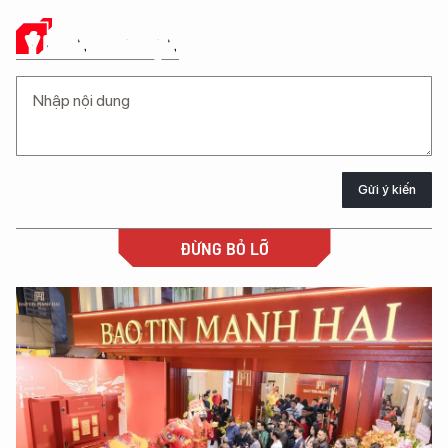
Ý KIẾN CỦA BẠN
Gửi ý kiến
ĐỪNG BỎ LỠ