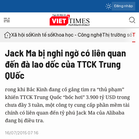
Đăng nhập
Xã hội số
Kinh tế số
Khoa học - Công nghệ
Thị trường số
Th
Jack Ma bị nghi ngờ có liên quan
đến đà lao dốc của TTCK Trung
QUốc
rong khi Bắc Kinh đang cố gắng tìm ra “thủ phạm”
khiến TTCK Trung Quốc “bốc hơi” 3.900 tỷ USD trong
chưa đầy 3 tuần, một công ty cung cấp phần mềm tài
chính có liên quan đến tỷ phú Jack Ma của Alibaba
đang bị điều tra.
16/07/2015 07:16