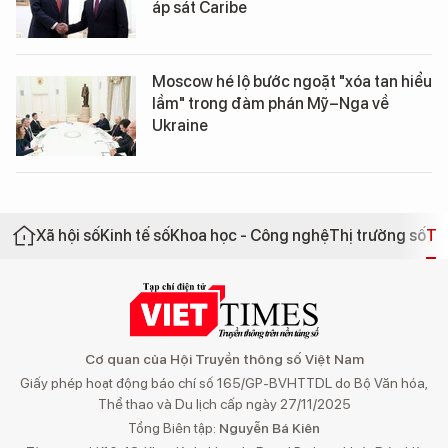
áp sát Caribe
Moscow hé lộ bước ngoặt "xóa tan hiểu
lầm" trong đàm phán Mỹ–Nga về
Ukraine
Xã hội số
Kinh tế số
Khoa học - Công nghệ
Thị trường số
Th
Cơ quan của Hội Truyền thông số Việt Nam
Giấy phép hoạt động báo chí số 165/GP-BVHTTDL do Bộ Văn hóa,
Thể thao và Du lịch cấp ngày 27/11/2025
Tổng Biên tập:
Nguyễn Bá Kiên