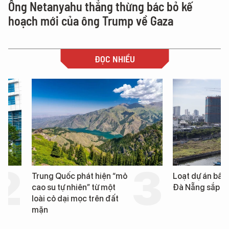
Ông Netanyahu thẳng thừng bác bỏ kế
hoạch mới của ông Trump về Gaza
ĐỌC NHIỀU
Trung Quốc phát hiện “mỏ
Loạt dự án bất động 
cao su tự nhiên” từ một
Đà Nẵng sắp bị kiểm t
loài cỏ dại mọc trên đất
mặn