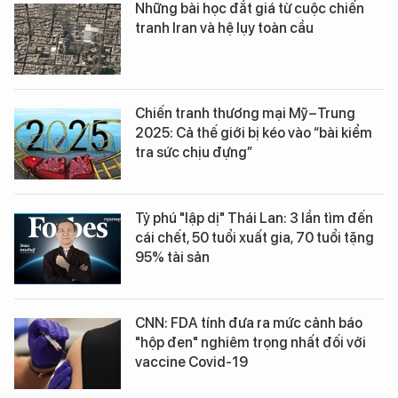
Những bài học đắt giá từ cuộc chiến
tranh Iran và hệ lụy toàn cầu
Chiến tranh thương mại Mỹ–Trung
2025: Cả thế giới bị kéo vào “bài kiểm
tra sức chịu đựng”
Tỷ phú "lập dị" Thái Lan: 3 lần tìm đến
cái chết, 50 tuổi xuất gia, 70 tuổi tặng
95% tài sản
CNN: FDA tính đưa ra mức cảnh báo
"hộp đen" nghiêm trọng nhất đối với
vaccine Covid-19