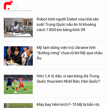
PHÂN TÍCH
Robot hình người Dobot của nhà sản
xuất Trung Quốc nấu ăn từ khoảng
cách 1.800 km bằng kính VR
Mỹ tạm dừng viện trợ, Ukraine tính
“đường vòng” mua vũ khí Mỹ qua châu
Âu
Hơn 1,4 tỷ dân, vì sao bóng đá Trung
Quốc thua kém Nhật Bản, Hàn Quốc?
Máy bay tiêm kích F-15 Mỹ bị bắn rơi,