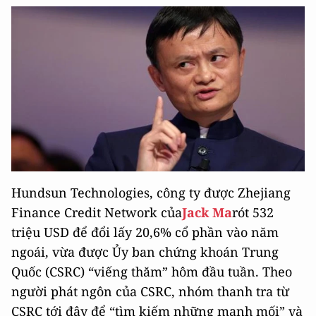
Hundsun Technologies, công ty được Zhejiang
Finance Credit Network của
Jack Ma
rót 532
triệu USD để đổi lấy 20,6% cổ phần vào năm
ngoái, vừa được Ủy ban chứng khoán Trung
Quốc (CSRC) “viếng thăm” hôm đầu tuần. Theo
người phát ngôn của CSRC, nhóm thanh tra từ
CSRC tới đây để “tìm kiếm những manh mối” và