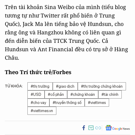
Trên tài khoản Sina Weibo của mình (tiểu blog
tương tự như Twitter rất phổ biến ở Trung
Quốc), Jack Ma lên tiếng bảo vệ Hundsun, cho
rằng ông và Hangzhou không có liên quan gì
đến diễn biến của TTCK Trung Quốc. Cả
Hundsun và Ant Financial đều có trụ sở ở Hàng
Châu.
Theo Trí thức trẻ/Forbes
TỪ KHÓA:
#thị trường
#giao dịch
#thị trường chứng khoán
#USD
#cổ phần
#chứng khoán
#tài chính
#cho vay
#truyền thông số
#viettimes
#viettimes.vn