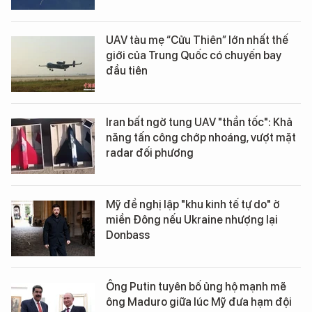
UAV tàu mẹ “Cửu Thiên” lớn nhất thế
giới của Trung Quốc có chuyến bay
đầu tiên
Iran bất ngờ tung UAV "thần tốc": Khả
năng tấn công chớp nhoáng, vượt mặt
radar đối phương
Mỹ đề nghị lập "khu kinh tế tự do" ở
miền Đông nếu Ukraine nhượng lại
Donbass
Ông Putin tuyên bố ủng hộ mạnh mẽ
ông Maduro giữa lúc Mỹ đưa hạm đội