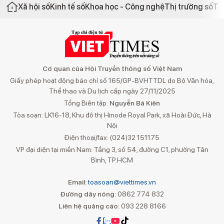
Xã hội số
Kinh tế số
Khoa học - Công nghệ
Thị trường số
Th
Cơ quan của Hội Truyền thông số Việt Nam
Giấy phép hoạt động báo chí số 165/GP-BVHTTDL do Bộ Văn hóa,
Thể thao và Du lịch cấp ngày 27/11/2025
Tổng Biên tập:
Nguyễn Bá Kiên
Tòa soạn: LK16-18, Khu đô thị Hinode Royal Park, xã Hoài Đức, Hà
Nội
Điện thoại/fax: (024)32 151175
VP đại diện tại miền Nam: Tầng 3, số 54, đường C1, phường Tân
Bình, TP.HCM
Email:
toasoan@viettimes.vn
Đường dây nóng:
0862 774 832
Liên hệ quảng cáo:
093 228 8166