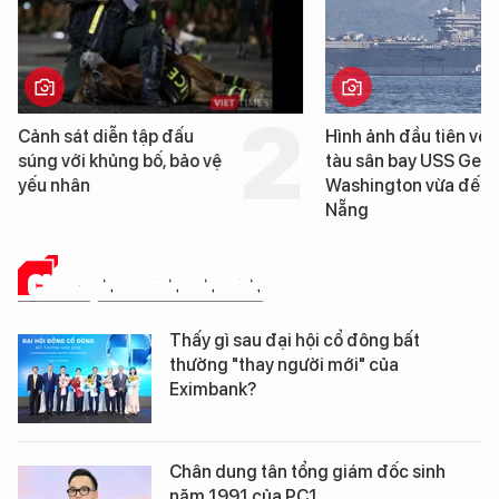
Cảnh sát diễn tập đấu
Hình ảnh đầu tiên về 
súng với khủng bố, bảo vệ
tàu sân bay USS Geo
yếu nhân
Washington vừa đến 
Nẵng
CHUYỆN DOANH NHÂN
Thấy gì sau đại hội cổ đông bất
thường "thay người mới" của
Eximbank?
Chân dung tân tổng giám đốc sinh
năm 1991 của PC1