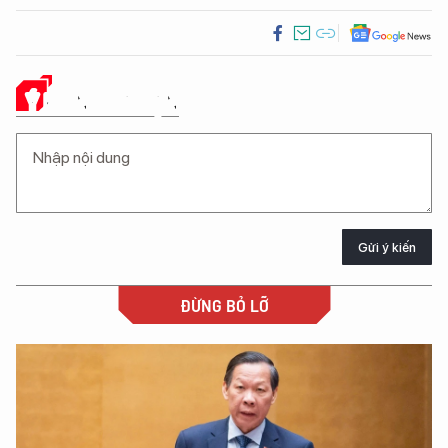
Ý KIẾN CỦA BẠN
Gửi ý kiến
ĐỪNG BỎ LỠ