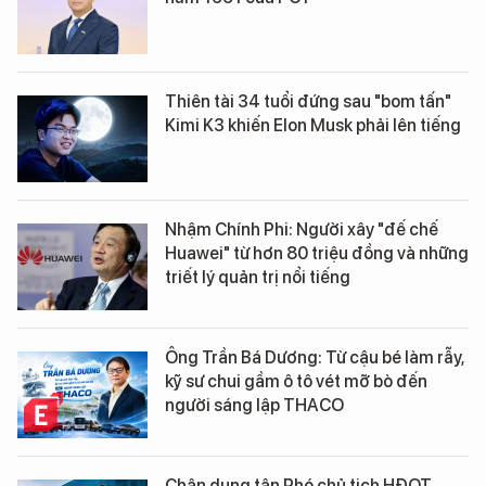
Thiên tài 34 tuổi đứng sau "bom tấn"
Kimi K3 khiến Elon Musk phải lên tiếng
Nhậm Chính Phi: Người xây "đế chế
Huawei" từ hơn 80 triệu đồng và những
triết lý quản trị nổi tiếng
Ông Trần Bá Dương: Từ cậu bé làm rẫy,
kỹ sư chui gầm ô tô vét mỡ bò đến
người sáng lập THACO
Chân dung tân Phó chủ tịch HĐQT