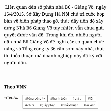
Liên quan đến số phân nhà B6 - Giảng Võ, ngày
16/4/2015, Sở Xây Dựng Hà Nội chủ trì cuộc họp
bàn về biện pháp tháo gỡ, thúc đẩy tiến độ xây
dựng Nhà B6 Giảng Võ tuy nhiên vẫn chưa giải
quyết được vấn đề. Trong khi đó, nhiều người
dân nhà B6 Giảng Võ đề nghị các cơ quan chức
năng và Tổng công ty 36 cần sớm xây nhà, thực
thi thỏa thuận mà doanh nghiệp này đã ký với
người dân.
Theo VNN
TỪ KHÓA:
#tổng công ty
#thanh toán
#giá trị
#lãi
#chưa
#giấy phép
#chấp thuận
#vụ kiện