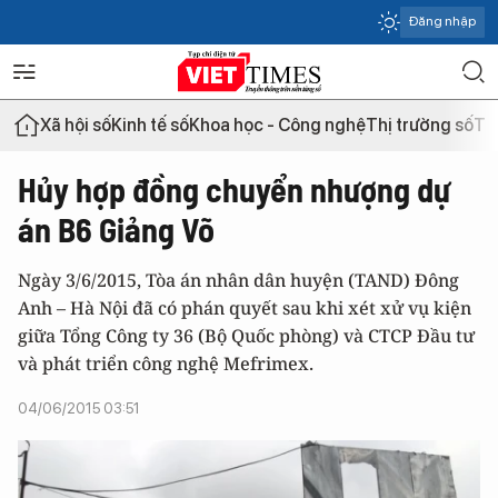
Đăng nhập
Xã hội số
Kinh tế số
Khoa học - Công nghệ
Thị trường số
Th
Hủy hợp đồng chuyển nhượng dự
án B6 Giảng Võ
Ngày 3/6/2015, Tòa án nhân dân huyện (TAND) Đông
Anh – Hà Nội đã có phán quyết sau khi xét xử vụ kiện
giữa Tổng Công ty 36 (Bộ Quốc phòng) và CTCP Đầu tư
và phát triển công nghệ Mefrimex.
04/06/2015 03:51