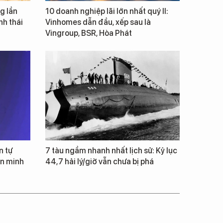
g lần
10 doanh nghiệp lãi lớn nhất quý II:
inh thái
Vinhomes dẫn đầu, xếp sau là
Vingroup, BSR, Hòa Phát
n tự
7 tàu ngầm nhanh nhất lịch sử: Kỷ lục
ăn minh
44,7 hải lý/giờ vẫn chưa bị phá