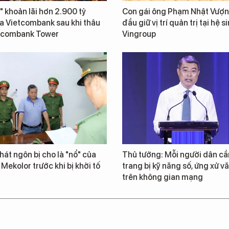
" khoản lãi hơn 2.900 tỷ
Con gái ông Phạm Nhật Vượn
a Vietcombank sau khi thâu
đầu giữ vị trí quản trị tại hệ s
tcombank Tower
Vingroup
át ngôn bị cho là "nổ" của
Thủ tướng: Mỗi người dân cầ
 Mekolor trước khi bị khởi tố
trang bị kỹ năng số, ứng xử v
trên không gian mạng