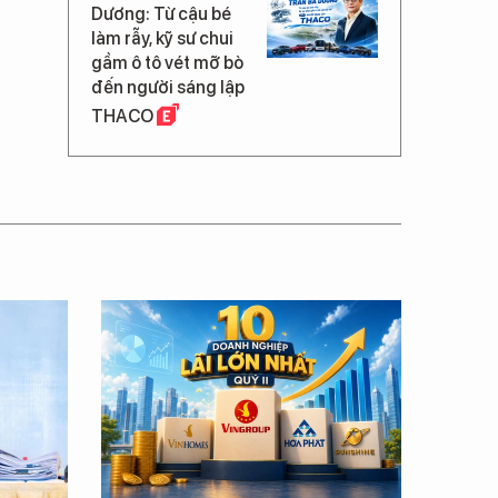
Dương: Từ cậu bé
làm rẫy, kỹ sư chui
gầm ô tô vét mỡ bò
đến người sáng lập
THACO