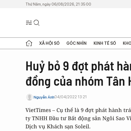
Thứ Năm, ngày 06/08/2026, 21:35:00
XÃ HỘI SỐ
GÓC NHÌN
KINH TẾ SỐ
KHO
Huỷ bỏ 9 đợt phát hàn
đồng của nhóm Tân 
04/04/2022 13:21
Nguyễn Ánh
VietTimes – Cụ thể là 9 đợt phát hành trá
ty TNHH Đầu tư Bất động sản Ngôi Sao V
Dịch vụ Khách sạn Soleil.