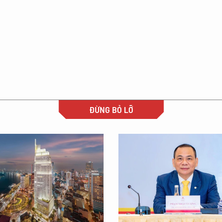
ĐỪNG BỎ LỠ