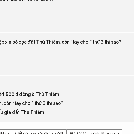
 xin bỏ cọc đất Thủ Thiêm, còn “tay chơi” thứ 3 thì sao?
24.500 tỉ đồng ở Thủ Thiêm
còn “tay chơi” thứ 3 thì sao?
ấu giá đất Thủ Thiêm
H Đầu tư Bất động sản Ngôi Sao Việt
#CTCP Cung điện Mùa Đông