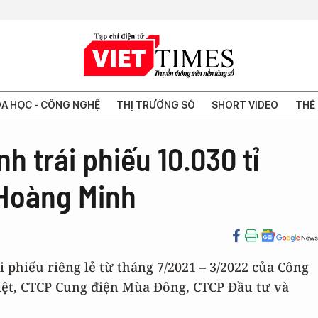
A HỌC - CÔNG NGHỆ
THỊ TRƯỜNG SỐ
SHORT VIDEO
THẾ 
h trái phiếu 10.030 tỉ
Hoàng Minh
i phiếu riêng lẻ từ tháng 7/2021 – 3/2022 của Công
iệt, CTCP Cung điện Mùa Đông, CTCP Đầu tư và