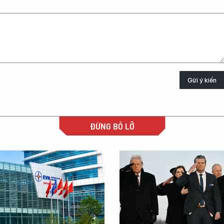
Gửi ý kiến
ĐỪNG BỎ LỠ