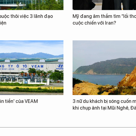
uộc thôi việc 3 lãnh đạo
Mỹ đang âm thầm tìm “lối tho
iện
cuộc chiến với Iran?
in tiền' của VEAM
3 nữ du khách bị sóng cuốn m
khi chụp ảnh tại Mũi Nghê, Đ