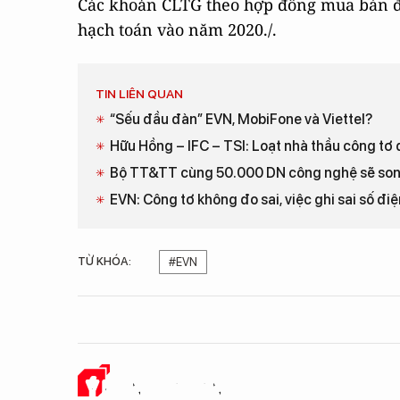
Các khoản CLTG theo hợp đồng mua bán đ
hạch toán vào năm 2020./.
TIN LIÊN QUAN
“Sếu đầu đàn” EVN, MobiFone và Viettel?
Hữu Hồng – IFC – TSI: Loạt nhà thầu công tơ 
Bộ TT&TT cùng 50.000 DN công nghệ sẽ song
EVN: Công tơ không đo sai, việc ghi sai số điện
TỪ KHÓA:
#EVN
Ý KIẾN CỦA BẠN