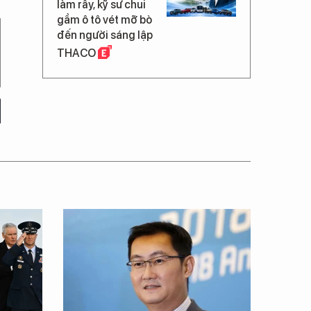
làm rẫy, kỹ sư chui
gầm ô tô vét mỡ bò
đến người sáng lập
THACO