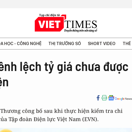
A HỌC - CÔNG NGHỆ
THỊ TRƯỜNG SỐ
SHORT VIDEO
THẾ 
ênh lệch tỷ giá chưa được
ện
 Thương công bố sau khi thực hiện kiểm tra chi
của Tập đoàn Điện lực Việt Nam (EVN).