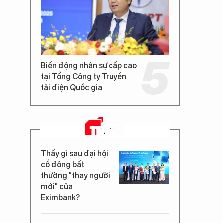
Biến động nhân sự cấp cao
tại Tổng Công ty Truyền
tải điện Quốc gia
m
h
TIN MỚI
Thấy gì sau đại hội
cổ đông bất
thường "thay người
mới" của
Eximbank?