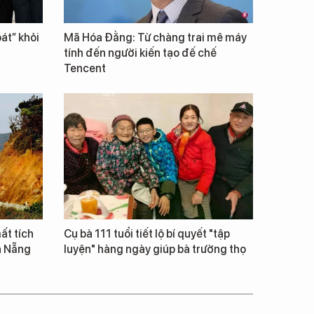
át” khỏi
Mã Hóa Đằng: Từ chàng trai mê máy
tính đến người kiến tạo đế chế
Tencent
ất tích
Cụ bà 111 tuổi tiết lộ bí quyết "tập
à Nẵng
luyện" hàng ngày giúp bà trường thọ