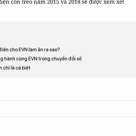
iện còn treo năm 2015 và 2018 sẽ được xem xét
điện cho EVN làm ăn ra sao?
 hành cùng EVN trong chuyển đổi số
 chỉ là cá biệt