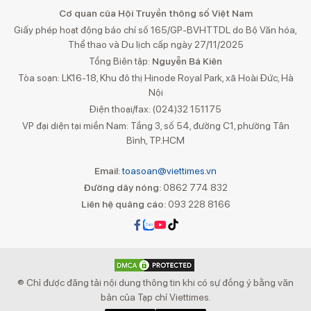
Cơ quan của Hội Truyền thông số Việt Nam
Giấy phép hoạt động báo chí số 165/GP-BVHTTDL do Bộ Văn hóa,
Thể thao và Du lịch cấp ngày 27/11/2025
Tổng Biên tập:
Nguyễn Bá Kiên
Tòa soạn: LK16-18, Khu đô thị Hinode Royal Park, xã Hoài Đức, Hà
Nội
Điện thoại/fax: (024)32 151175
VP đại diện tại miền Nam: Tầng 3, số 54, đường C1, phường Tân
Bình, TP.HCM
Email:
toasoan@viettimes.vn
Đường dây nóng:
0862 774 832
Liên hệ quảng cáo:
093 228 8166
® Chỉ được đăng tải nội dung thông tin khi có sự đồng ý bằng văn
bản của Tạp chí Viettimes.