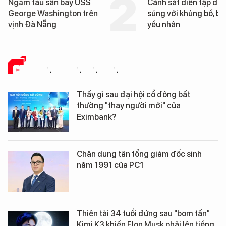
Ngắm tàu sân bay USS
Cảnh sát diễn tập đấ
George Washington trên
súng với khủng bố, bả
vịnh Đà Nẵng
yếu nhân
CHUYỆN DOANH NHÂN
Thấy gì sau đại hội cổ đông bất
thường "thay người mới" của
Eximbank?
Chân dung tân tổng giám đốc sinh
năm 1991 của PC1
Thiên tài 34 tuổi đứng sau "bom tấn"
Kimi K3 khiến Elon Musk phải lên tiếng