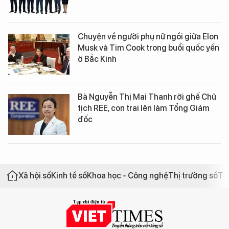
Chuyện về người phụ nữ ngồi giữa Elon
Musk và Tim Cook trong buổi quốc yến
ở Bắc Kinh
Bà Nguyễn Thị Mai Thanh rời ghế Chủ
tịch REE, con trai lên làm Tổng Giám
đốc
Xã hội số
Kinh tế số
Khoa học - Công nghệ
Thị trường số
Th