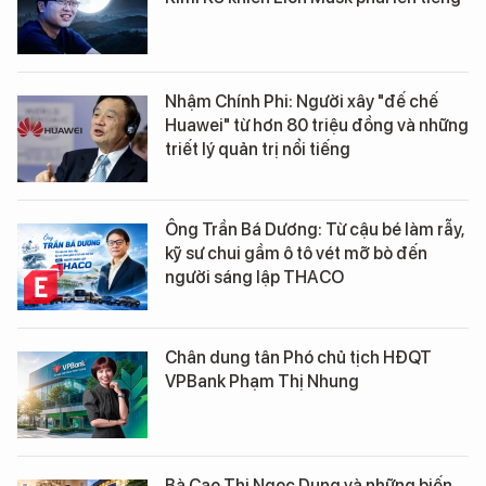
Nhậm Chính Phi: Người xây "đế chế
Huawei" từ hơn 80 triệu đồng và những
triết lý quản trị nổi tiếng
Ông Trần Bá Dương: Từ cậu bé làm rẫy,
kỹ sư chui gầm ô tô vét mỡ bò đến
người sáng lập THACO
Chân dung tân Phó chủ tịch HĐQT
VPBank Phạm Thị Nhung
Bà Cao Thị Ngọc Dung và những biến