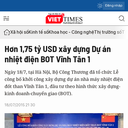
Đăng nhập
Xã hội số
Kinh tế số
Khoa học - Công nghệ
Thị trường số
Th
Hơn 1,75 tỷ USD xây dựng Dự án
nhiệt điện BOT Vĩnh Tân 1
Ngày 18/7, tại Hà Nội, Bộ Công Thương đã tổ chức Lễ
công bố khởi công xây dựng dự án nhà máy nhiệt điện
đốt than Vĩnh Tân 1, đầu tư theo hình thức xây dựng-
kinh doanh-chuyển giao (BOT).
18/07/2015 21:30