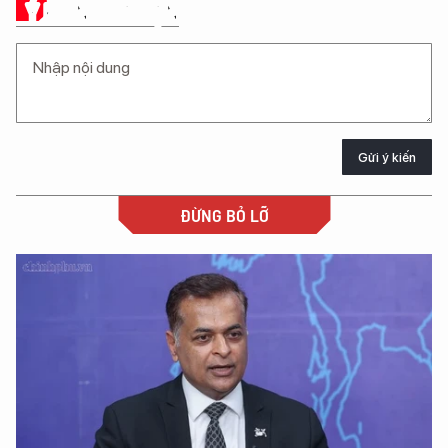
Ý KIẾN CỦA BẠN
Gửi ý kiến
ĐỪNG BỎ LỠ