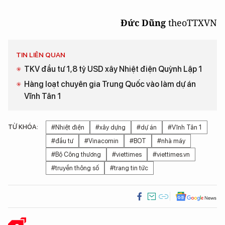
Đức Dũng
theo
TTXVN
TIN LIÊN QUAN
TKV đầu tư 1,8 tỷ USD xây Nhiệt điện Quỳnh Lập 1
Hàng loạt chuyên gia Trung Quốc vào làm dự án
Vĩnh Tân 1
TỪ KHÓA:
#Nhiệt điện
#xây dựng
#dự án
#Vĩnh Tân 1
#đầu tư
#Vinacomin
#BOT
#nhà máy
#Bộ Công thương
#viettimes
#viettimes.vn
#truyền thông số
#trang tin tức