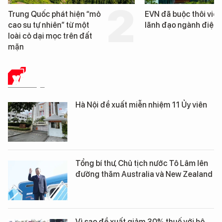
EVN đã buộc thôi việc 3
Loạt dự án bất động 
lãnh đạo ngành điện
Đà Nẵng sắp bị kiểm t
XÃ HỘI
Hà Nội đề xuất miễn nhiệm 11 Ủy viên
Tổng bí thư, Chủ tịch nước Tô Lâm lên
đường thăm Australia và New Zealand
Vì sao đề xuất giảm 30% thuế với hộ