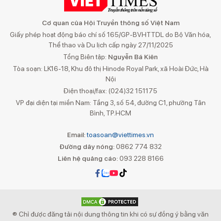
Cơ quan của Hội Truyền thông số Việt Nam
Giấy phép hoạt động báo chí số 165/GP-BVHTTDL do Bộ Văn hóa,
Thể thao và Du lịch cấp ngày 27/11/2025
Tổng Biên tập:
Nguyễn Bá Kiên
Tòa soạn: LK16-18, Khu đô thị Hinode Royal Park, xã Hoài Đức, Hà
Nội
Điện thoại/fax: (024)32 151175
VP đại diện tại miền Nam: Tầng 3, số 54, đường C1, phường Tân
Bình, TP.HCM
Email:
toasoan@viettimes.vn
Đường dây nóng:
0862 774 832
Liên hệ quảng cáo:
093 228 8166
® Chỉ được đăng tải nội dung thông tin khi có sự đồng ý bằng văn