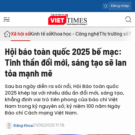
Đăng nhập
Xã hội số
Kinh tế số
Khoa học - Công nghệ
Thị trường số
Th
Hội báo toàn quốc 2025 bế mạc:
Tinh thần đổi mới, sáng tạo sẽ lan
tỏa mạnh mẽ
Sau ba ngày diễn ra sôi nổi, Hội Báo toàn quốc
2025 khép lại với nhiều dấu ấn đổi mới, sáng tạo,
khẳng định vai trò tiên phong của báo chí Việt
Nam trong kỷ nguyên số; kỷ niệm 100 năm Ngày
Báo chí Cách mạng Việt Nam.
21/06/2025 11:18
Đăng Khoa