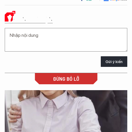
Ý KIẾN CỦA BẠN
Gửi ý kiến
ĐỪNG BỎ LỠ