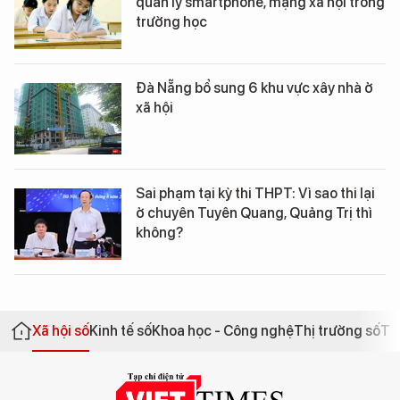
quản lý smartphone, mạng xã hội trong
trường học
Đà Nẵng bổ sung 6 khu vực xây nhà ở
xã hội
Sai phạm tại kỳ thi THPT: Vì sao thi lại
ở chuyên Tuyên Quang, Quảng Trị thì
không?
Xã hội số
Kinh tế số
Khoa học - Công nghệ
Thị trường số
Th