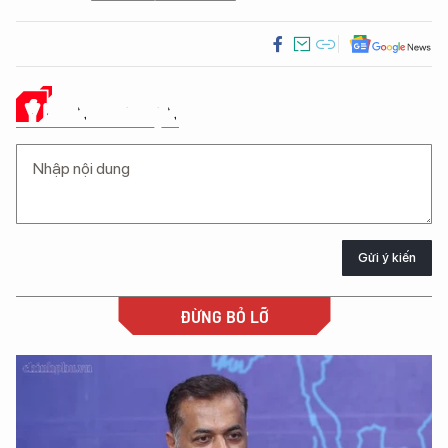
Ý KIẾN CỦA BẠN
Gửi ý kiến
ĐỪNG BỎ LỠ