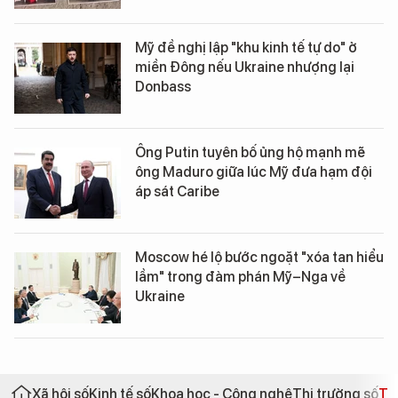
Mỹ đề nghị lập "khu kinh tế tự do" ở
miền Đông nếu Ukraine nhượng lại
Donbass
Ông Putin tuyên bố ủng hộ mạnh mẽ
ông Maduro giữa lúc Mỹ đưa hạm đội
áp sát Caribe
Moscow hé lộ bước ngoặt "xóa tan hiểu
lầm" trong đàm phán Mỹ–Nga về
Ukraine
Xã hội số
Kinh tế số
Khoa học - Công nghệ
Thị trường số
Th