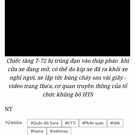
Chiếc tăng T-72 bị trúng đạn vào tháp pháo khi
cửa xe đang mở, có thể do kíp xe đã ra khỏi xe
nghỉ ngơi, xe lập tức bùng cháy sau vài giây -
video trang Iba'a, cơ quan truyền thông của tổ
chức khủng bố HTS
NT
TỪ KHÓA:
#Quân đội Syria
#HTS
#Phiến quân
#Idlib
#Hama
#viettimes