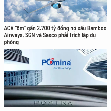
ACV "ôm" gần 2.700 tỷ đồng nợ xấu Bamboo
Airways, SGN và Sasco phải trích lập dự
phòng