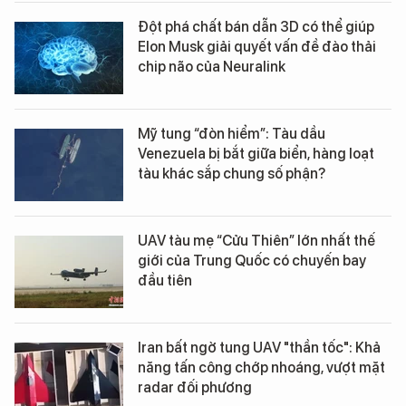
Đột phá chất bán dẫn 3D có thể giúp
Elon Musk giải quyết vấn đề đào thải
chip não của Neuralink
Mỹ tung “đòn hiểm”: Tàu dầu
Venezuela bị bắt giữa biển, hàng loạt
tàu khác sắp chung số phận?
UAV tàu mẹ “Cửu Thiên” lớn nhất thế
giới của Trung Quốc có chuyến bay
đầu tiên
Iran bất ngờ tung UAV "thần tốc": Khả
năng tấn công chớp nhoáng, vượt mặt
radar đối phương