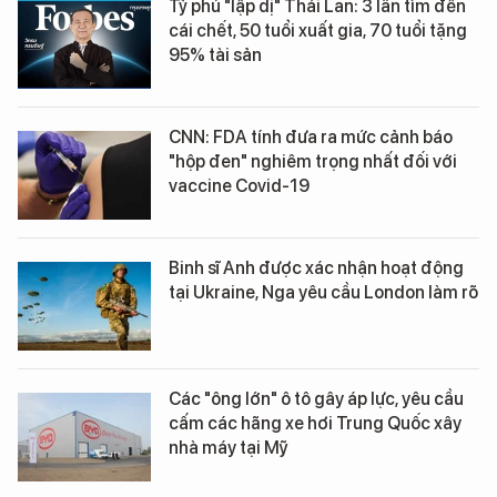
Tỷ phú "lập dị" Thái Lan: 3 lần tìm đến
cái chết, 50 tuổi xuất gia, 70 tuổi tặng
95% tài sản
CNN: FDA tính đưa ra mức cảnh báo
"hộp đen" nghiêm trọng nhất đối với
vaccine Covid-19
Binh sĩ Anh được xác nhận hoạt động
tại Ukraine, Nga yêu cầu London làm rõ
Các "ông lớn" ô tô gây áp lực, yêu cầu
cấm các hãng xe hơi Trung Quốc xây
nhà máy tại Mỹ