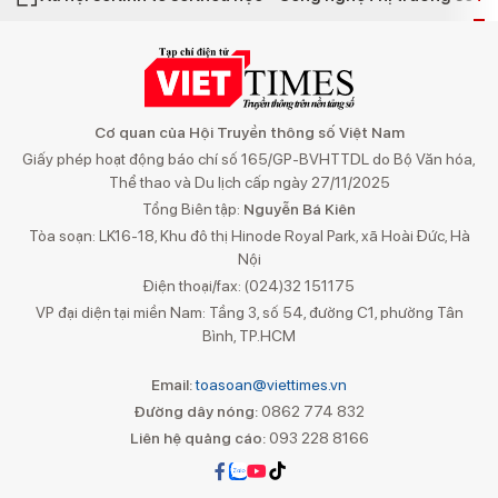
Cơ quan của Hội Truyền thông số Việt Nam
Giấy phép hoạt động báo chí số 165/GP-BVHTTDL do Bộ Văn hóa,
Thể thao và Du lịch cấp ngày 27/11/2025
Tổng Biên tập:
Nguyễn Bá Kiên
Tòa soạn: LK16-18, Khu đô thị Hinode Royal Park, xã Hoài Đức, Hà
Nội
Điện thoại/fax: (024)32 151175
VP đại diện tại miền Nam: Tầng 3, số 54, đường C1, phường Tân
Bình, TP.HCM
Email:
toasoan@viettimes.vn
Đường dây nóng:
0862 774 832
Liên hệ quảng cáo:
093 228 8166