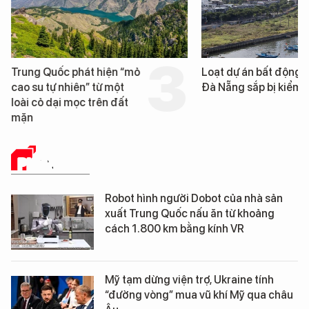
Trung Quốc phát hiện “mỏ
Loạt dự án bất động 
cao su tự nhiên” từ một
Đà Nẵng sắp bị kiểm t
loài cỏ dại mọc trên đất
mặn
PHÂN TÍCH
Robot hình người Dobot của nhà sản
xuất Trung Quốc nấu ăn từ khoảng
cách 1.800 km bằng kính VR
Mỹ tạm dừng viện trợ, Ukraine tính
“đường vòng” mua vũ khí Mỹ qua châu