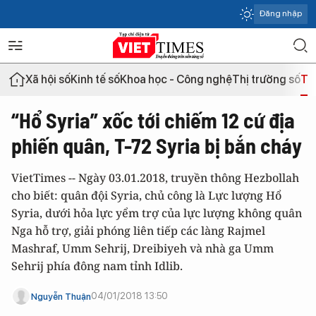
Đăng nhập
Xã hội số
Kinh tế số
Khoa học - Công nghệ
Thị trường số
Th
“Hổ Syria” xốc tới chiếm 12 cứ địa
phiến quân, T-72 Syria bị bắn cháy
VietTimes -- Ngày 03.01.2018, truyền thông Hezbollah
cho biết: quân đội Syria, chủ công là Lực lượng Hổ
Syria, dưới hỏa lực yểm trợ của lực lượng không quân
Nga hỗ trợ, giải phóng liên tiếp các làng Rajmel
Mashraf, Umm Sehrij, Dreibiyeh và nhà ga Umm
Sehrij phía đông nam tỉnh Idlib.
04/01/2018 13:50
Nguyễn Thuận