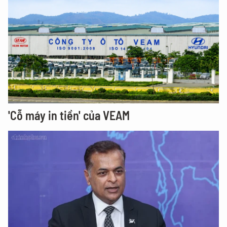
'Cỗ máy in tiền' của VEAM