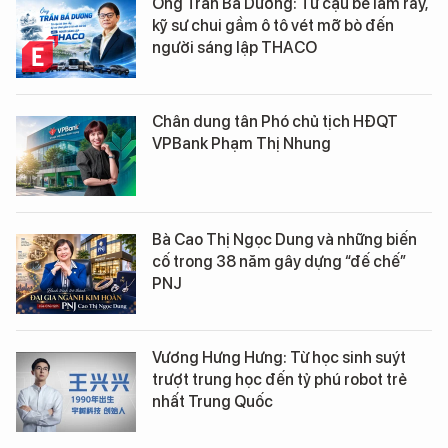
Ông Trần Bá Dương: Từ cậu bé làm rẫy,
kỹ sư chui gầm ô tô vét mỡ bò đến
người sáng lập THACO
Chân dung tân Phó chủ tịch HĐQT
VPBank Phạm Thị Nhung
Bà Cao Thị Ngọc Dung và những biến
cố trong 38 năm gây dựng “đế chế”
PNJ
Vương Hưng Hưng: Từ học sinh suýt
trượt trung học đến tỷ phú robot trẻ
nhất Trung Quốc