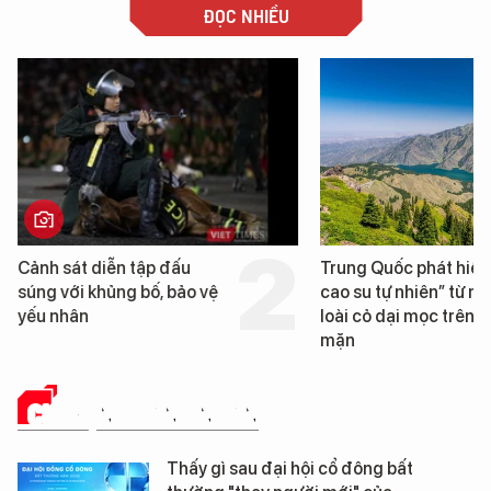
ĐỌC NHIỀU
Cảnh sát diễn tập đấu
Trung Quốc phát hiện
súng với khủng bố, bảo vệ
cao su tự nhiên” từ m
yếu nhân
loài cỏ dại mọc trên đ
mặn
CHUYỆN DOANH NHÂN
Thấy gì sau đại hội cổ đông bất