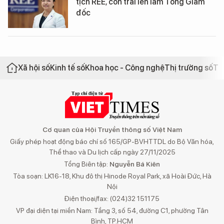
tịch REE, con trai lên làm Tổng Giám
đốc
Xã hội số
Kinh tế số
Khoa học - Công nghệ
Thị trường số
Th
Cơ quan của Hội Truyền thông số Việt Nam
Giấy phép hoạt động báo chí số 165/GP-BVHTTDL do Bộ Văn hóa,
Thể thao và Du lịch cấp ngày 27/11/2025
Tổng Biên tập:
Nguyễn Bá Kiên
Tòa soạn: LK16-18, Khu đô thị Hinode Royal Park, xã Hoài Đức, Hà
Nội
Điện thoại/fax: (024)32 151175
VP đại diện tại miền Nam: Tầng 3, số 54, đường C1, phường Tân
Bình, TP.HCM