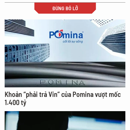
ĐỪNG BỎ LỠ
Khoản “phải trả Vin” của Pomina vượt mốc
1.400 tỷ