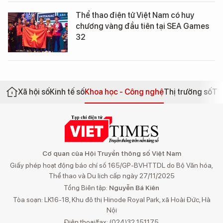
Thể thao điện tử Việt Nam có huy
chương vàng đầu tiên tại SEA Games
32
Xã hội số
Kinh tế số
Khoa học - Công nghệ
Thị trường số
Th
Cơ quan của Hội Truyền thông số Việt Nam
Giấy phép hoạt động báo chí số 165/GP-BVHTTDL do Bộ Văn hóa,
Thể thao và Du lịch cấp ngày 27/11/2025
Tổng Biên tập:
Nguyễn Bá Kiên
Tòa soạn: LK16-18, Khu đô thị Hinode Royal Park, xã Hoài Đức, Hà
Nội
Điện thoại/fax: (024)32 151175