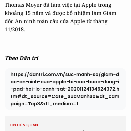
Thomas Moyer đã làm việc tại Apple trong
khoảng 15 năm và được bổ nhiệm làm Giám
đốc An ninh toàn cầu của Apple từ tháng
11/2018.
Theo Dân trí
https://dantri.com.vn/suc-manh-so/giam-d
oc-an-ninh-cua-apple-bi-cao-buoc-dung-i
-pad-hoi-lo-canh-sat-20201124134624372.h
tm#dt_source=Cate_SucManhSo&dt_cam
paign=Top3&dt_medium=1
TIN LIÊN QUAN