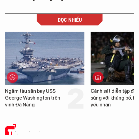
ĐỌC NHIỀU
Cảnh sát diễn tập đấu
Cận cảnh chiến hạm 
súng với khủng bố, bảo vệ
tống tàu sân bay USS
yếu nhân
George Washington 
Đà Nẵng
TIN CÔNG NGHỆ