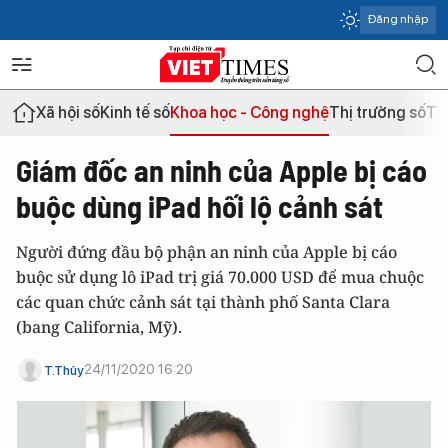
Đăng nhập
Xã hội số
Kinh tế số
Khoa học - Công nghệ
Thị trường số
Th
Giám đốc an ninh của Apple bị cáo
buộc dùng iPad hối lộ cảnh sát
Người đứng đầu bộ phận an ninh của Apple bị cáo
buộc sử dụng lô iPad trị giá 70.000 USD để mua chuộc
các quan chức cảnh sát tại thành phố Santa Clara
(bang California, Mỹ).
24/11/2020 16:20
T.Thủy