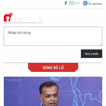
Ý KIẾN CỦA BẠN
Gửi ý kiến
ĐỪNG BỎ LỠ