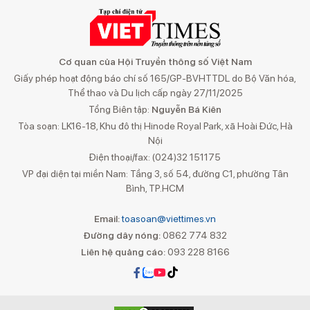
Cơ quan của Hội Truyền thông số Việt Nam
Giấy phép hoạt động báo chí số 165/GP-BVHTTDL do Bộ Văn hóa,
Thể thao và Du lịch cấp ngày 27/11/2025
Tổng Biên tập:
Nguyễn Bá Kiên
Tòa soạn: LK16-18, Khu đô thị Hinode Royal Park, xã Hoài Đức, Hà
Nội
Điện thoại/fax: (024)32 151175
VP đại diện tại miền Nam: Tầng 3, số 54, đường C1, phường Tân
Bình, TP.HCM
Email:
toasoan@viettimes.vn
Đường dây nóng:
0862 774 832
Liên hệ quảng cáo:
093 228 8166