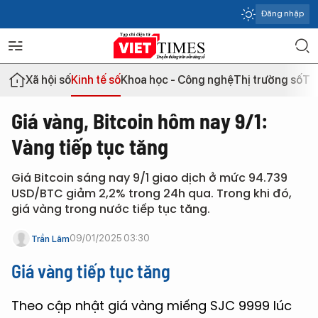
Đăng nhập
Xã hội số
Kinh tế số
Khoa học - Công nghệ
Thị trường số
Th
Giá vàng, Bitcoin hôm nay 9/1:
Vàng tiếp tục tăng
Giá Bitcoin sáng nay 9/1 giao dịch ở mức 94.739
USD/BTC giảm 2,2% trong 24h qua. Trong khi đó,
giá vàng trong nước tiếp tục tăng.
09/01/2025 03:30
Trần Lâm
Giá vàng tiếp tục tăng
Theo cập nhật giá vàng miếng SJC 9999 lúc