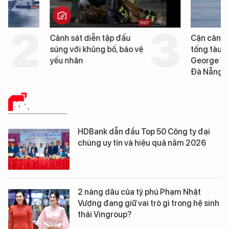
Cảnh sát diễn tập đấu
Cận cảnh chiến hạm 
súng với khủng bố, bảo vệ
tống tàu sân bay USS
yếu nhân
George Washington 
Đà Nẵng
KINH TẾ SỐ
HDBank dẫn đầu Top 50 Công ty đại
chúng uy tín và hiệu quả năm 2026
2 nàng dâu của tỷ phú Phạm Nhật
Vượng đang giữ vai trò gì trong hệ sinh
thái Vingroup?