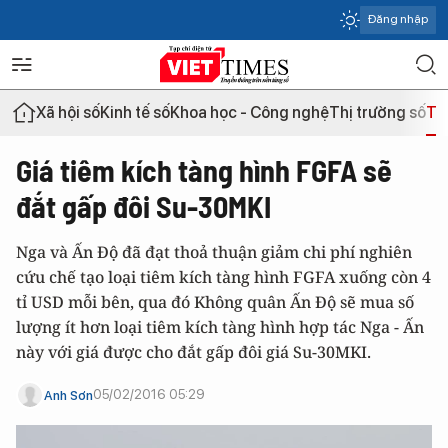
Đăng nhập
Xã hội số
Kinh tế số
Khoa học - Công nghệ
Thị trường số
Th
Giá tiêm kích tàng hình FGFA sẽ
đắt gấp đôi Su-30MKI
Nga và Ấn Độ đã đạt thoả thuận giảm chi phí nghiên
cứu chế tạo loại tiêm kích tàng hình FGFA xuống còn 4
tỉ USD mỗi bên, qua đó Không quân Ấn Độ sẽ mua số
lượng ít hơn loại tiêm kích tàng hình hợp tác Nga - Ấn
này với giá được cho đắt gấp đôi giá Su-30MKI.
05/02/2016 05:29
Anh Sơn