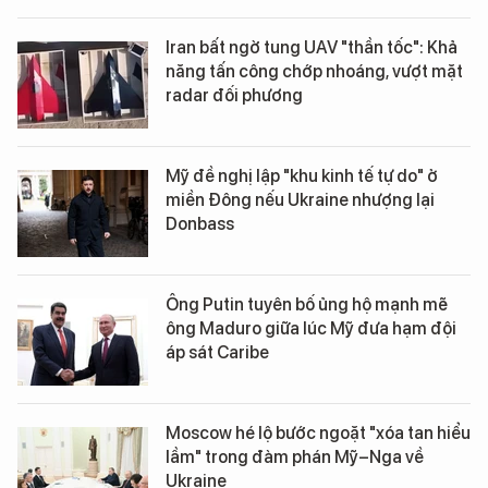
Iran bất ngờ tung UAV "thần tốc": Khả
năng tấn công chớp nhoáng, vượt mặt
radar đối phương
Mỹ đề nghị lập "khu kinh tế tự do" ở
miền Đông nếu Ukraine nhượng lại
Donbass
Ông Putin tuyên bố ủng hộ mạnh mẽ
ông Maduro giữa lúc Mỹ đưa hạm đội
áp sát Caribe
Moscow hé lộ bước ngoặt "xóa tan hiểu
lầm" trong đàm phán Mỹ–Nga về
Ukraine