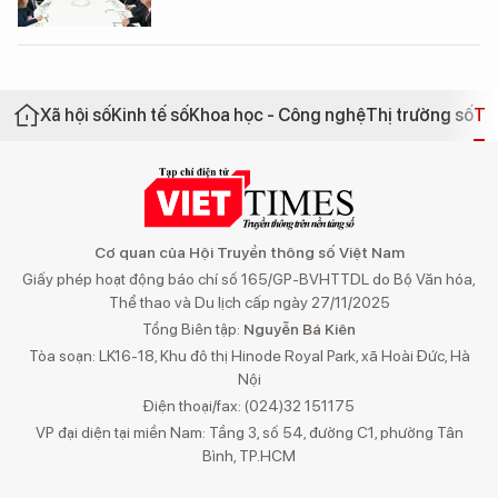
Xã hội số
Kinh tế số
Khoa học - Công nghệ
Thị trường số
Th
Cơ quan của Hội Truyền thông số Việt Nam
Giấy phép hoạt động báo chí số 165/GP-BVHTTDL do Bộ Văn hóa,
Thể thao và Du lịch cấp ngày 27/11/2025
Tổng Biên tập:
Nguyễn Bá Kiên
Tòa soạn: LK16-18, Khu đô thị Hinode Royal Park, xã Hoài Đức, Hà
Nội
Điện thoại/fax: (024)32 151175
VP đại diện tại miền Nam: Tầng 3, số 54, đường C1, phường Tân
Bình, TP.HCM