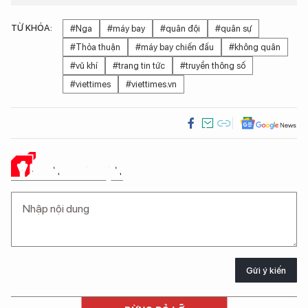
TỪ KHÓA:
#Nga
#máy bay
#quân đội
#quân sự
#Thỏa thuận
#máy bay chiến đấu
#không quân
#vũ khí
#trang tin tức
#truyền thông số
#viettimes
#viettimes.vn
Ý KIẾN CỦA BẠN
Gửi ý kiến