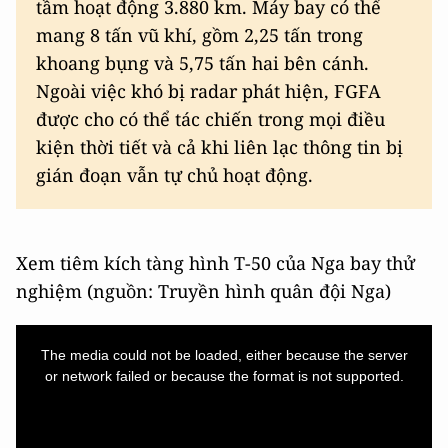
tầm hoạt động 3.880 km. Máy bay có thể
mang 8 tấn vũ khí, gồm 2,25 tấn trong
khoang bụng và 5,75 tấn hai bên cánh.
Ngoài việc khó bị radar phát hiện, FGFA
được cho có thể tác chiến trong mọi điều
kiện thời tiết và cả khi liên lạc thông tin bị
gián đoạn vẫn tự chủ hoạt động.
Xem tiêm kích tàng hình T-50 của Nga bay thử
nghiệm (nguồn: Truyền hình quân đội Nga)
This
is
a
The media could not be loaded, either because the server
modal
window.
or network failed or because the format is not supported.