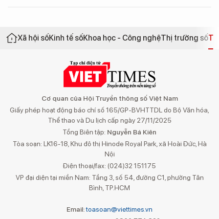
Xã hội số
Kinh tế số
Khoa học - Công nghệ
Thị trường số
Th
Cơ quan của Hội Truyền thông số Việt Nam
Giấy phép hoạt động báo chí số 165/GP-BVHTTDL do Bộ Văn hóa,
Thể thao và Du lịch cấp ngày 27/11/2025
Tổng Biên tập:
Nguyễn Bá Kiên
Tòa soạn: LK16-18, Khu đô thị Hinode Royal Park, xã Hoài Đức, Hà
Nội
Điện thoại/fax: (024)32 151175
VP đại diện tại miền Nam: Tầng 3, số 54, đường C1, phường Tân
Bình, TP.HCM
Email:
toasoan@viettimes.vn