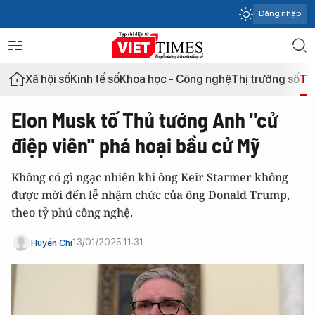
Đăng nhập
Xã hội số
Kinh tế số
Khoa học - Công nghệ
Thị trường số
Th
Elon Musk tố Thủ tướng Anh "cử
điệp viên" phá hoại bầu cử Mỹ
Không có gì ngạc nhiên khi ông Keir Starmer không
được mời đến lễ nhậm chức của ông Donald Trump,
theo tỷ phú công nghệ.
13/01/2025 11:31
Huyền Chi