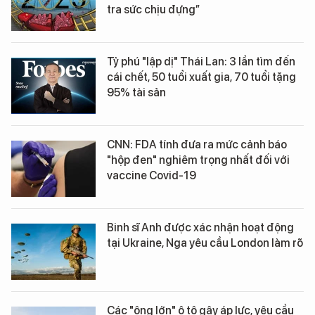
tra sức chịu đựng”
Tỷ phú "lập dị" Thái Lan: 3 lần tìm đến
cái chết, 50 tuổi xuất gia, 70 tuổi tặng
95% tài sản
CNN: FDA tính đưa ra mức cảnh báo
"hộp đen" nghiêm trọng nhất đối với
vaccine Covid-19
Binh sĩ Anh được xác nhận hoạt động
tại Ukraine, Nga yêu cầu London làm rõ
Các "ông lớn" ô tô gây áp lực, yêu cầu