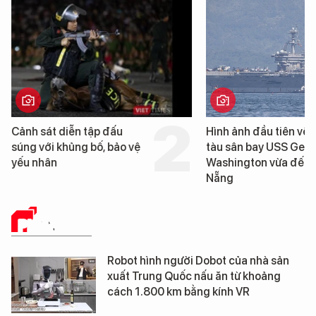
h sát diễn tập đấu
Hình ảnh đầu tiên về siêu
g với khủng bố, bảo vệ
tàu sân bay USS George
 nhân
Washington vừa đến Đà
Nẵng
PHÂN TÍCH
Robot hình người Dobot của nhà sản
xuất Trung Quốc nấu ăn từ khoảng
cách 1.800 km bằng kính VR