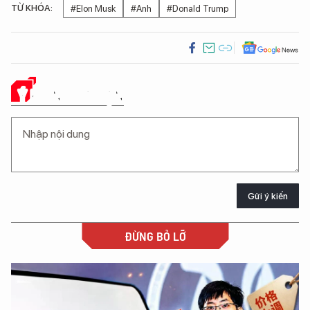
TỪ KHÓA:
#Elon Musk
#Anh
#Donald Trump
Ý KIẾN CỦA BẠN
Gửi ý kiến
ĐỪNG BỎ LỠ