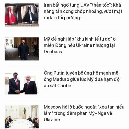
Iran bất ngờ tung UAV "thần tốc": Khả
năng tấn công chớp nhoáng, vượt mặt
radar đối phương
Mỹ đề nghị lập "khu kinh tế tự do" ở
miền Đông nếu Ukraine nhượng lại
Donbass
Ông Putin tuyên bố ủng hộ mạnh mẽ
ông Maduro giữa lúc Mỹ đưa hạm đội
áp sát Caribe
Moscow hé lộ bước ngoặt "xóa tan hiểu
lầm" trong đàm phán Mỹ–Nga về
Ukraine