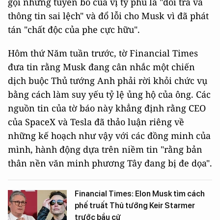
gọi những tuyên bố của vị tỷ phú là "dối trá và
thông tin sai lệch" và đổ lỗi cho Musk vì đã phát
tán "chất độc của phe cực hữu".
Hôm thứ Năm tuần trước, tờ Financial Times
đưa tin rằng Musk đang cân nhắc một chiến
dịch buộc Thủ tướng Anh phải rời khỏi chức vụ
bằng cách làm suy yếu tỷ lệ ủng hộ của ông. Các
nguồn tin của tờ báo này khẳng định rằng CEO
của SpaceX và Tesla đã thảo luận riêng về
những kế hoạch như vậy với các đồng minh của
mình, hành động dựa trên niềm tin "rằng bản
thân nền văn minh phương Tây đang bị đe dọa".
Financial Times: Elon Musk tìm cách
phế truất Thủ tướng Keir Starmer
trước bầu cử