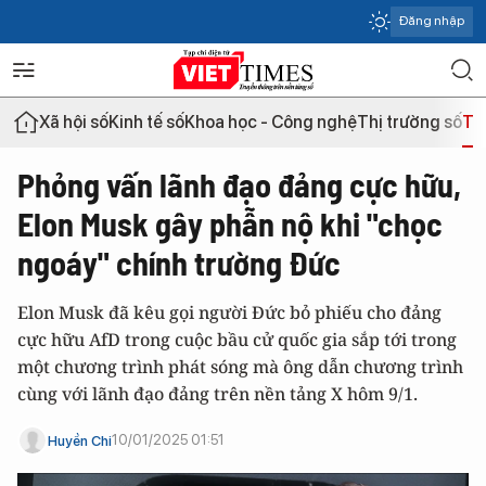
Đăng nhập
Xã hội số
Kinh tế số
Khoa học - Công nghệ
Thị trường số
Th
Phỏng vấn lãnh đạo đảng cực hữu,
Elon Musk gây phẫn nộ khi "chọc
ngoáy" chính trường Đức
Elon Musk đã kêu gọi người Đức bỏ phiếu cho đảng
cực hữu AfD trong cuộc bầu cử quốc gia sắp tới trong
một chương trình phát sóng mà ông dẫn chương trình
cùng với lãnh đạo đảng trên nền tảng X hôm 9/1.
10/01/2025 01:51
Huyền Chi