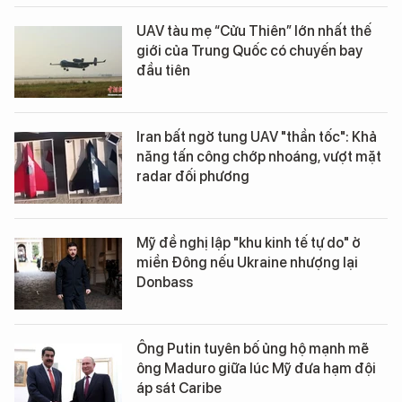
UAV tàu mẹ “Cửu Thiên” lớn nhất thế
giới của Trung Quốc có chuyến bay
đầu tiên
Iran bất ngờ tung UAV "thần tốc": Khả
năng tấn công chớp nhoáng, vượt mặt
radar đối phương
Mỹ đề nghị lập "khu kinh tế tự do" ở
miền Đông nếu Ukraine nhượng lại
Donbass
Ông Putin tuyên bố ủng hộ mạnh mẽ
ông Maduro giữa lúc Mỹ đưa hạm đội
áp sát Caribe