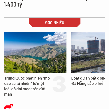
1.400 tỷ
ĐỌC NHIỀU
Trung Quốc phát hiện “mỏ
Loạt dự án bất động 
cao su tự nhiên” từ một
Đà Nẵng sắp bị kiểm t
loài cỏ dại mọc trên đất
mặn