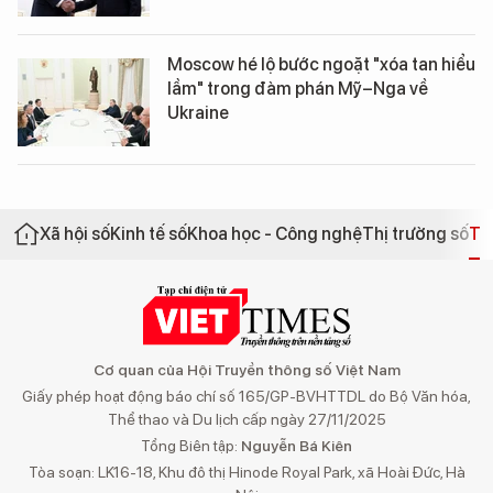
Moscow hé lộ bước ngoặt "xóa tan hiểu
lầm" trong đàm phán Mỹ–Nga về
Ukraine
Xã hội số
Kinh tế số
Khoa học - Công nghệ
Thị trường số
Th
Cơ quan của Hội Truyền thông số Việt Nam
Giấy phép hoạt động báo chí số 165/GP-BVHTTDL do Bộ Văn hóa,
Thể thao và Du lịch cấp ngày 27/11/2025
Tổng Biên tập:
Nguyễn Bá Kiên
Tòa soạn: LK16-18, Khu đô thị Hinode Royal Park, xã Hoài Đức, Hà