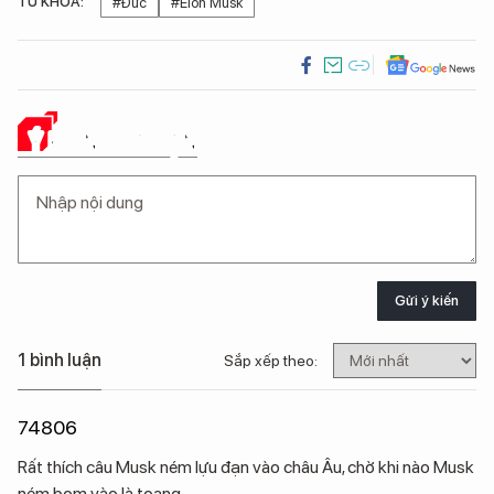
TỪ KHÓA:
#Đức
#Elon Musk
Ý KIẾN CỦA BẠN
Gửi ý kiến
1 bình luận
Sắp xếp theo:
74806
Rất thích câu Musk ném lựu đạn vào châu Âu, chờ khi nào Musk
ném bom vào là toang