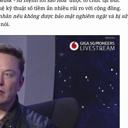
 Musk - sứ mệnh tới sao Hoả"
được tổ chức tại Đức
uệ kỹ thuật số tiềm ẩn nhiều rủi ro với cộng đồng.
 nhân nếu không được bảo mật nghiêm ngặt và bị sử
 nói.