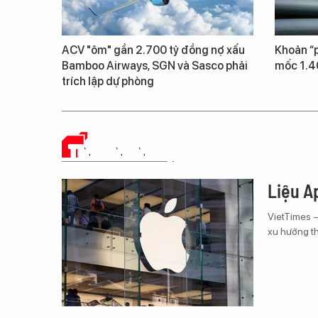
ACV "ôm" gần 2.700 tỷ đồng nợ xấu
Khoản “p
Bamboo Airways, SGN và Sasco phải
mốc 1.4
trích lập dự phòng
TIN CÔNG NGHỆ
Liệu Ap
VietTimes 
xu hướng th