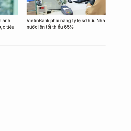
h ảnh
VietinBank phải nâng tỷ lệ sở hữu Nhà
ục tiêu
nước lên tối thiểu 65%