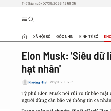
Thứ Sáu, ngày 07/08/2026, 12:56:05
XÃ HỘI SỐ
GÓC NHÌN
KINH TẾ SỐ
KHO
Elon Musk: 'Siêu dữ 
hạt nhân'
06/12/2020 07:31
Khương Nha
Tỷ phú Elon Musk nói rủi ro từ bảo mật
người dùng cần bảo vệ thông tin cá nhân