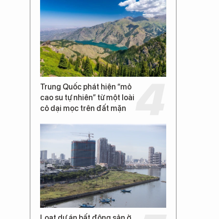
Trung Quốc phát hiện “mỏ
cao su tự nhiên” từ một loài
cỏ dại mọc trên đất mặn
Loạt dự án bất động sản ở