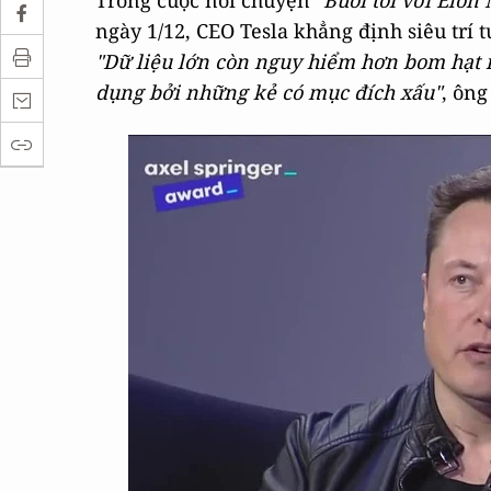
Trong cuộc nói chuyện
"Buổi tối với Elon
ngày 1/12, CEO Tesla khẳng định siêu trí t
"Dữ liệu lớn còn nguy hiểm hơn bom hạt
dụng bởi những kẻ có mục đích xấu"
, ông