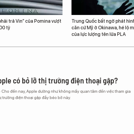
hải trả Vin” của Pomina vượt
Trung Quốc bất ngờ phát hìn
00 tỷ
căn cứ Mỹ ở Okinawa, hé lộ m
của lực lượng tên lửa PLA
ple có bỏ lỡ thị trường điện thoại gập?
– Cho đến nay, Apple dường như không mấy quan tâm đến việc tham gia
ị trường điện thoại gập đầy béo bở này.