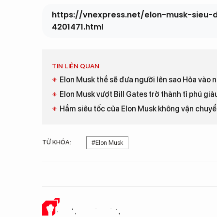
https://vnexpress.net/elon-musk-sieu
4201471.html
TIN LIÊN QUAN
Elon Musk thề sẽ đưa người lên sao Hỏa vào
Elon Musk vượt Bill Gates trở thành tỉ phú giàu
Hầm siêu tốc của Elon Musk không vận chuyể
TỪ KHÓA:
#Elon Musk
Ý KIẾN CỦA BẠN