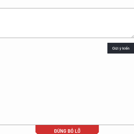
Gửi ý kiến
ĐỪNG BỎ LỠ