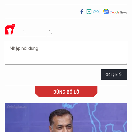
Ý KIẾN CỦA BẠN
Gửi ý kiến
ĐỪNG BỎ LỠ