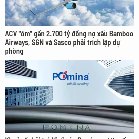
ACV "ôm" gần 2.700 tỷ đồng nợ xấu Bamboo
Airways, SGN và Sasco phải trích lập dự
phòng