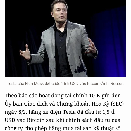
Tesla của Elon Musk đặt cược 1,5 tỉ USD vào Bitcoin (Ảnh: Reuters)
Theo báo cáo hoạt động tài chính 10-K gửi đến
Ủy ban Giao dịch và Chứng khoán Hoa Kỳ (SEC)
ngày 8/2, hãng xe điện Tesla đã đầu tư 1,5 tỉ
USD vào Bitcoin sau khi chính sách đầu tư của
công ty cho phép hãng mua tài sản kỹ thuật số.