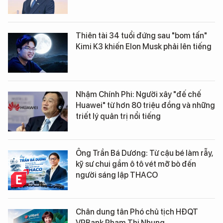
Thiên tài 34 tuổi đứng sau "bom tấn"
Kimi K3 khiến Elon Musk phải lên tiếng
Nhậm Chính Phi: Người xây "đế chế
Huawei" từ hơn 80 triệu đồng và những
triết lý quản trị nổi tiếng
Ông Trần Bá Dương: Từ cậu bé làm rẫy,
kỹ sư chui gầm ô tô vét mỡ bò đến
người sáng lập THACO
Chân dung tân Phó chủ tịch HĐQT
VPBank Phạm Thị Nhung