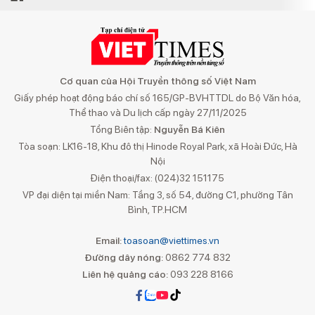
Cơ quan của Hội Truyền thông số Việt Nam
Giấy phép hoạt động báo chí số 165/GP-BVHTTDL do Bộ Văn hóa,
Thể thao và Du lịch cấp ngày 27/11/2025
Tổng Biên tập:
Nguyễn Bá Kiên
Tòa soạn: LK16-18, Khu đô thị Hinode Royal Park, xã Hoài Đức, Hà
Nội
Điện thoại/fax: (024)32 151175
VP đại diện tại miền Nam: Tầng 3, số 54, đường C1, phường Tân
Bình, TP.HCM
Email:
toasoan@viettimes.vn
Đường dây nóng:
0862 774 832
Liên hệ quảng cáo:
093 228 8166