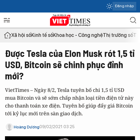
Đăng nhập
Xã hội số
Kinh tế số
Khoa học - Công nghệ
Thị trường số
Th
Được Tesla của Elon Musk rót 1,5 tỉ
USD, Bitcoin sẽ chinh phục đỉnh
mới?
VietTimes – Ngày 8/2, Tesla tuyên bố chi 1,5 tỉ USD
mua Bitcoin và sẽ sớm chấp nhận loại tiền điện tử này
cho thanh toán xe điện. Tuyên bố giúp đẩy giá Bitcoin
tới kỷ lục mới trên sàn giao dịch.
09/02/2021 03:25
Hoàng Dương