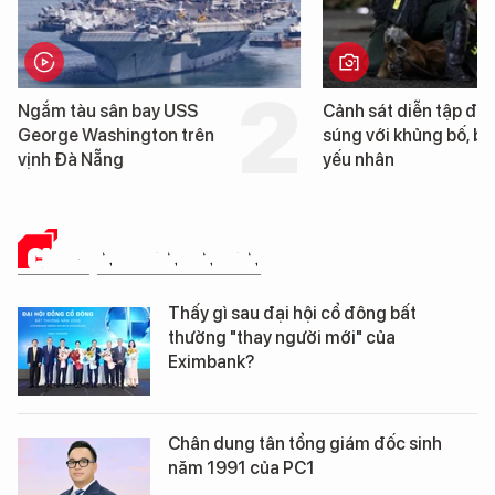
Cảnh sát diễn tập đấu
Cận cảnh chiến
súng với khủng bố, bảo vệ
tống tàu sân ba
yếu nhân
George Washin
Đà Nẵng
CHUYỆN DOANH NHÂN
Thấy gì sau đại hội cổ đông bất
thường "thay người mới" của
Eximbank?
Chân dung tân tổng giám đốc sinh
năm 1991 của PC1