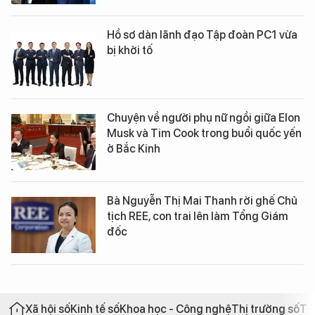
Hồ sơ dàn lãnh đạo Tập đoàn PC1 vừa
bị khởi tố
Chuyện về người phụ nữ ngồi giữa Elon
Musk và Tim Cook trong buổi quốc yến
ở Bắc Kinh
Bà Nguyễn Thị Mai Thanh rời ghế Chủ
tịch REE, con trai lên làm Tổng Giám
đốc
Xã hội số
Kinh tế số
Khoa học - Công nghệ
Thị trường số
Th