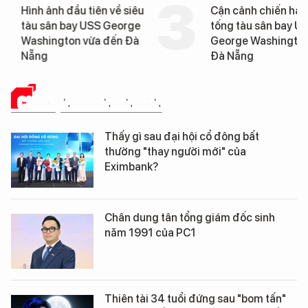
Hình ảnh đầu tiên về siêu
Cận cảnh chiến hạm 
tàu sân bay USS George
tống tàu sân bay USS
Washington vừa đến Đà
George Washington 
Nẵng
Đà Nẵng
CHUYỆN DOANH NHÂN
Thấy gì sau đại hội cổ đông bất
thường "thay người mới" của
Eximbank?
Chân dung tân tổng giám đốc sinh
năm 1991 của PC1
Thiên tài 34 tuổi đứng sau "bom tấn"