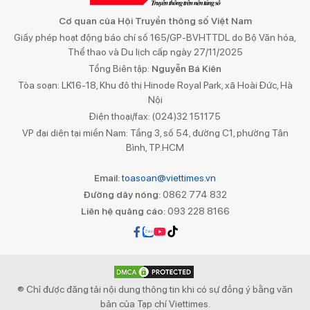
Cơ quan của Hội Truyền thông số Việt Nam
Giấy phép hoạt động báo chí số 165/GP-BVHTTDL do Bộ Văn hóa,
Thể thao và Du lịch cấp ngày 27/11/2025
Tổng Biên tập:
Nguyễn Bá Kiên
Tòa soạn: LK16-18, Khu đô thị Hinode Royal Park, xã Hoài Đức, Hà
Nội
Điện thoại/fax: (024)32 151175
VP đại diện tại miền Nam: Tầng 3, số 54, đường C1, phường Tân
Bình, TP.HCM
Email:
toasoan@viettimes.vn
Đường dây nóng:
0862 774 832
Liên hệ quảng cáo:
093 228 8166
® Chỉ được đăng tải nội dung thông tin khi có sự đồng ý bằng văn
bản của Tạp chí Viettimes.