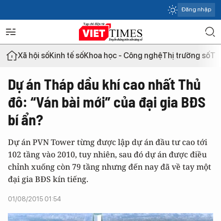
Đăng nhập
Xã hội số
Kinh tế số
Khoa học - Công nghệ
Thị trường số
Th
Dự án Tháp dầu khí cao nhất Thủ
đô: “Ván bài mới” của đại gia BĐS
bí ẩn?
Dự án PVN Tower từng được lập dự án đầu tư cao tới
102 tầng vào 2010, tuy nhiên, sau đó dự án được điều
chỉnh xuống còn 79 tầng nhưng đến nay đã về tay một
đại gia BĐS kín tiếng.
01/08/2015 01:54