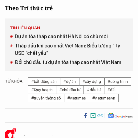
Theo Trí thức trẻ
TIN LIÊN QUAN
Dự án tòa tháp cao nhất Hà Nội có chủ mới
Tháp dầu khí cao nhất Việt Nam: Biểu tượng 1 tỷ
USD “chết yểu“
Đổi chủ đầu tư dự án tòa tháp cao nhất Việt Nam
TỪ KHÓA:
#bất động sản
#dự án
#xây dựng
#công trình
#Quy hoạch
#chủ đầu tư
#đầu tư
#đất
#truyền thông số
#viettimes
#viettimes.vn
Ý KIẾN CỦA BẠN