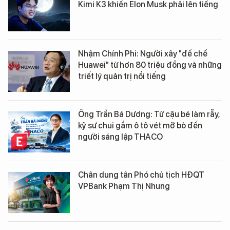
Kimi K3 khiến Elon Musk phải lên tiếng
Nhậm Chính Phi: Người xây "đế chế
Huawei" từ hơn 80 triệu đồng và những
triết lý quản trị nổi tiếng
Ông Trần Bá Dương: Từ cậu bé làm rẫy,
kỹ sư chui gầm ô tô vét mỡ bò đến
người sáng lập THACO
Chân dung tân Phó chủ tịch HĐQT
VPBank Phạm Thị Nhung