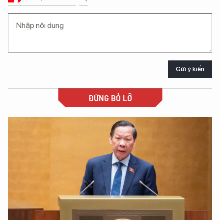
Gửi ý kiến
ĐỪNG BỎ LỠ