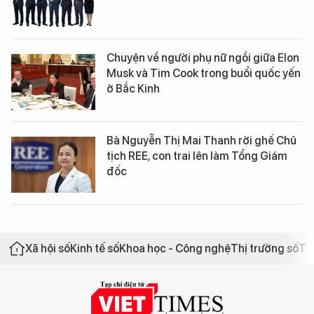
Chuyện về người phụ nữ ngồi giữa Elon
Musk và Tim Cook trong buổi quốc yến
ở Bắc Kinh
Bà Nguyễn Thị Mai Thanh rời ghế Chủ
tịch REE, con trai lên làm Tổng Giám
đốc
Xã hội số
Kinh tế số
Khoa học - Công nghệ
Thị trường số
Th