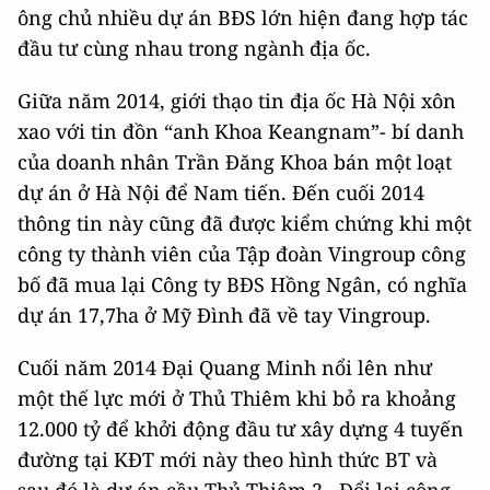
ông chủ nhiều dự án BĐS lớn hiện đang hợp tác
đầu tư cùng nhau trong ngành địa ốc.
Giữa năm 2014, giới thạo tin địa ốc Hà Nội xôn
xao với tin đồn “anh Khoa Keangnam”- bí danh
của doanh nhân Trần Đăng Khoa bán một loạt
dự án ở Hà Nội để Nam tiến. Đến cuối 2014
thông tin này cũng đã được kiểm chứng khi một
công ty thành viên của Tập đoàn Vingroup công
bố đã mua lại Công ty BĐS Hồng Ngân, có nghĩa
dự án 17,7ha ở Mỹ Đình đã về tay Vingroup.
Cuối năm 2014 Đại Quang Minh nổi lên như
một thế lực mới ở Thủ Thiêm khi bỏ ra khoảng
12.000 tỷ để khởi động đầu tư xây dựng 4 tuyến
đường tại KĐT mới này theo hình thức BT và
sau đó là dự án cầu Thủ Thiêm 2…Đổi lại công