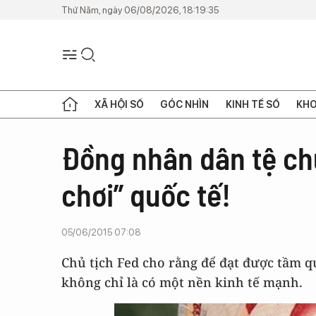
Thứ Năm, ngày 06/08/2026, 18:19:35
XÃ HỘI SỐ
GÓC NHÌN
KINH TẾ SỐ
KHO
Đồng nhân dân tệ ch
chơi” quốc tế!
05/06/2015 07:08
Chủ tịch Fed cho rằng để đạt được tầm q
không chỉ là có một nền kinh tế mạnh.