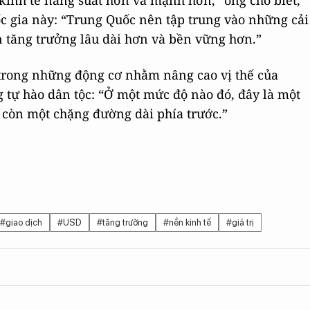
 kinh tế năng suất hơn và mạnh hơn,” ông cho biết,
c gia này: “Trung Quốc nên tập trung vào những cải
 tăng trưởng lâu dài hơn và bền vững hơn.”
rong những động cơ nhằm nâng cao vị thế của
g tự hào dân tộc: “Ở một mức độ nào đó, đây là một
n còn một chặng đường dài phía trước.”
#giao dịch
#USD
#tăng trưởng
#nền kinh tế
#giá trị