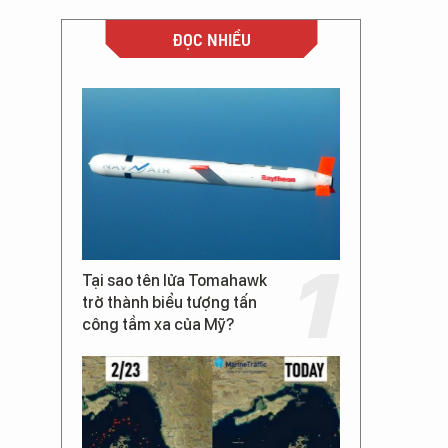
ĐỌC NHIỀU
Tại sao tên lửa Tomahawk
trở thành biểu tượng tấn
công tầm xa của Mỹ?