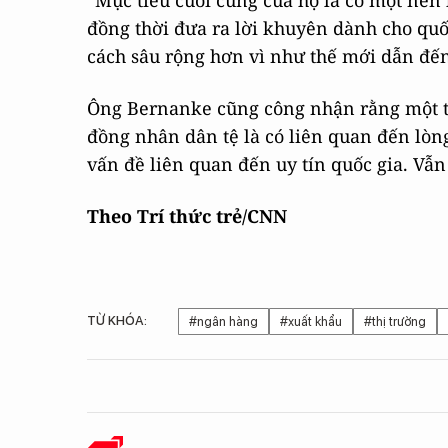
“Mục tiêu cuối cùng của họ là có một nền
đồng thời đưa ra lời khuyên dành cho quố
cách sâu rộng hơn vì như thế mới dẫn đến
Ông Bernanke cũng công nhận rằng một t
đồng nhân dân tệ là có liên quan đến lòn
vấn đề liên quan đến uy tín quốc gia. Vẫ
Theo Trí thức trẻ/CNN
TỪ KHÓA:
#ngân hàng
#xuất khẩu
#thị trường