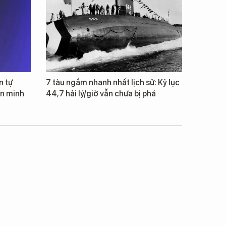
n tự
7 tàu ngầm nhanh nhất lịch sử: Kỷ lục
ăn minh
44,7 hải lý/giờ vẫn chưa bị phá