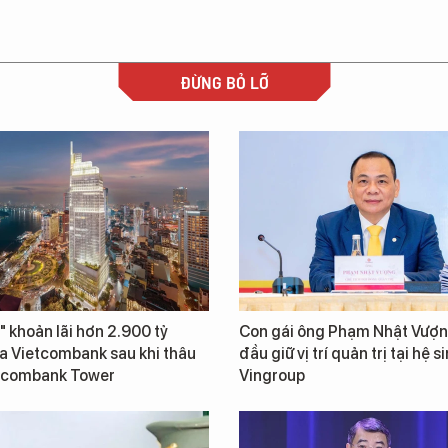
ĐỪNG BỎ LỠ
" khoản lãi hơn 2.900 tỷ
Con gái ông Phạm Nhật Vượn
a Vietcombank sau khi thâu
đầu giữ vị trí quản trị tại hệ s
tcombank Tower
Vingroup