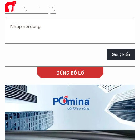
Ý KIẾN CỦA BẠN
Gửi ý kiến
ĐỪNG BỎ LỠ