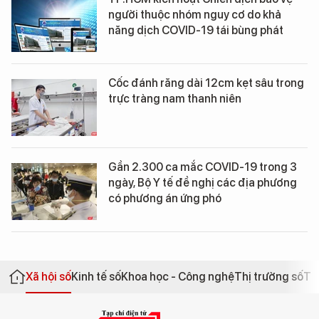
người thuộc nhóm nguy cơ do khả
năng dịch COVID-19 tái bùng phát
Cốc đánh răng dài 12cm kẹt sâu trong
trực tràng nam thanh niên
Gần 2.300 ca mắc COVID-19 trong 3
ngày, Bộ Y tế đề nghị các địa phương
có phương án ứng phó
Xã hội số
Kinh tế số
Khoa học - Công nghệ
Thị trường số
Th