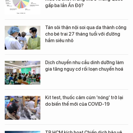
gấp ba lần Ấn Độ?
Tán sỏi thận nội soi qua da thành công
cho bé trai 27 tháng tuổi với đường
hầm siêu nhỏ
Dịch chuyển nhu cầu dinh dưỡng làm
gia tăng nguy cơ rối loạn chuyển hoá
Kit test, thuốc cảm cúm 'nóng' trở lại
do biến thể mới của COVID-19
TP.HCM kích hoạt Chiến dịch bảo vệ