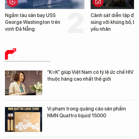
Cảnh sát diễn tập đấu
Cận cảnh chiến hạm 
súng với khủng bố, bảo vệ
tống tàu sân bay USS
yếu nhân
George Washington 
Đà Nẵng
SỨC KHỎE 24H
“K=K” giúp Việt Nam có tỷ lệ ức chế HIV
thuộc hàng cao nhất thế giới
Vi phạm trong quảng cáo sản phẩm
NMN Quattro liquid 15000