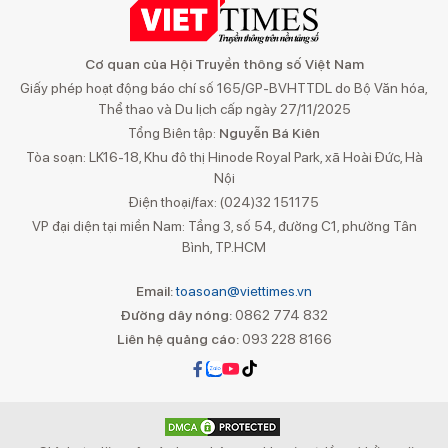
Cơ quan của Hội Truyền thông số Việt Nam
Giấy phép hoạt động báo chí số 165/GP-BVHTTDL do Bộ Văn hóa,
Thể thao và Du lịch cấp ngày 27/11/2025
Tổng Biên tập:
Nguyễn Bá Kiên
Tòa soạn: LK16-18, Khu đô thị Hinode Royal Park, xã Hoài Đức, Hà
Nội
Điện thoại/fax: (024)32 151175
VP đại diện tại miền Nam: Tầng 3, số 54, đường C1, phường Tân
Bình, TP.HCM
Email:
toasoan@viettimes.vn
Đường dây nóng:
0862 774 832
Liên hệ quảng cáo:
093 228 8166