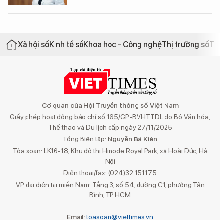
Xã hội số
Kinh tế số
Khoa học - Công nghệ
Thị trường số
Th
Cơ quan của Hội Truyền thông số Việt Nam
Giấy phép hoạt động báo chí số 165/GP-BVHTTDL do Bộ Văn hóa,
Thể thao và Du lịch cấp ngày 27/11/2025
Tổng Biên tập:
Nguyễn Bá Kiên
Tòa soạn: LK16-18, Khu đô thị Hinode Royal Park, xã Hoài Đức, Hà
Nội
Điện thoại/fax: (024)32 151175
VP đại diện tại miền Nam: Tầng 3, số 54, đường C1, phường Tân
Bình, TP.HCM
Email:
toasoan@viettimes.vn