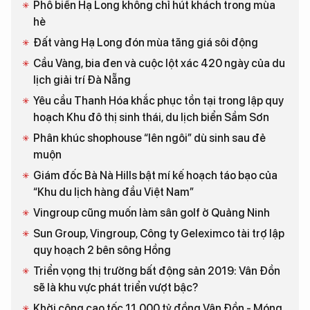
Phố biển Hạ Long không chỉ hút khách trong mùa
hè
Đất vàng Hạ Long đón mùa tăng giá sôi động
Cầu Vàng, bia đen và cuộc lột xác 420 ngày của du
lịch giải trí Đà Nẵng
Yêu cầu Thanh Hóa khắc phục tồn tại trong lập quy
hoạch Khu đô thị sinh thái, du lịch biển Sầm Sơn
Phân khúc shophouse “lên ngôi” dù sinh sau đẻ
muộn
Giám đốc Bà Nà Hills bật mí kế hoạch táo bạo của
“Khu du lịch hàng đầu Việt Nam”
Vingroup cũng muốn làm sân golf ở Quảng Ninh
Sun Group, Vingroup, Công ty Geleximco tài trợ lập
quy hoạch 2 bên sông Hồng
Triển vọng thị trường bất động sản 2019: Vân Đồn
sẽ là khu vực phát triển vượt bậc?
Khởi công cao tốc 11.000 tỷ đồng Vân Đồn - Móng