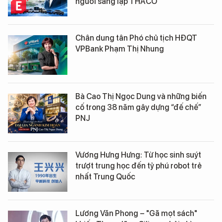
người sáng lập THACO
Chân dung tân Phó chủ tịch HĐQT
VPBank Phạm Thị Nhung
Bà Cao Thị Ngọc Dung và những biến
cố trong 38 năm gây dựng “đế chế”
PNJ
Vương Hưng Hưng: Từ học sinh suýt
trượt trung học đến tỷ phú robot trẻ
nhất Trung Quốc
Lương Văn Phong – "Gã mọt sách"