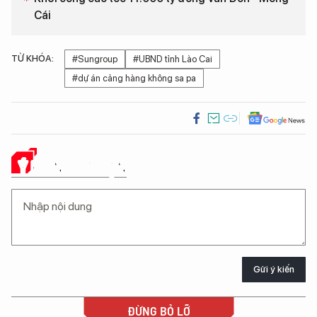
Cái
TỪ KHÓA:
#Sungroup
#UBND tỉnh Lào Cai
#dự án cảng hàng không sa pa
Ý KIẾN CỦA BẠN
Gửi ý kiến
ĐỪNG BỎ LỠ