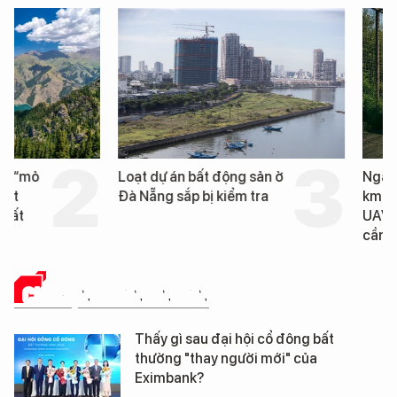
Loạt dự án bất động sản ở
Nga xây dựng hơn 1.
Đà Nẵng sắp bị kiểm tra
km "hành lang chống
UAV" bảo vệ tuyến hậ
cần trên chiến trường
CHUYỆN DOANH NHÂN
Thấy gì sau đại hội cổ đông bất
thường "thay người mới" của
Eximbank?