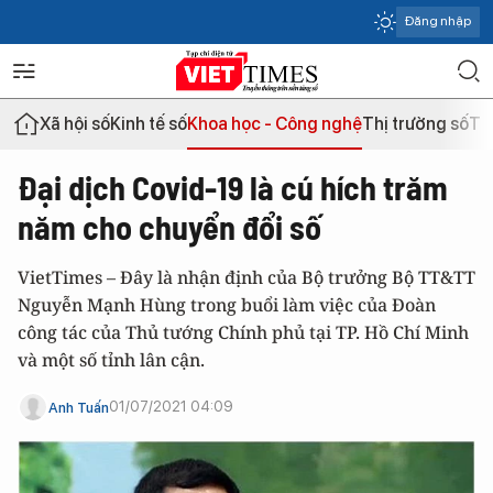
Đăng nhập
Xã hội số
Kinh tế số
Khoa học - Công nghệ
Thị trường số
Th
Đại dịch Covid-19 là cú hích trăm
năm cho chuyển đổi số
VietTimes – Đây là nhận định của Bộ trưởng Bộ TT&TT
Nguyễn Mạnh Hùng trong buổi làm việc của Đoàn
công tác của Thủ tướng Chính phủ tại TP. Hồ Chí Minh
và một số tỉnh lân cận.
01/07/2021 04:09
Anh Tuấn