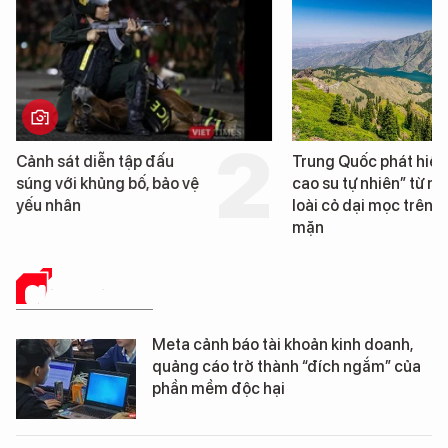
Trung Quốc phát hiện “mỏ
Loạt dự án bất độ
cao su tự nhiên” từ một
Đà Nẵng sắp bị ki
loài cỏ dại mọc trên đất
mặn
GIẢI PHÁP SỐ
Meta cảnh báo tài khoản kinh doanh,
quảng cáo trở thành “đích ngắm” của
phần mềm độc hại