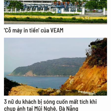
'Cỗ máy in tiền' của VEAM
3 nữ du khách bị sóng cuốn mất tích khi
chụp ảnh tại Mũi Nghê, Đà Nẵng