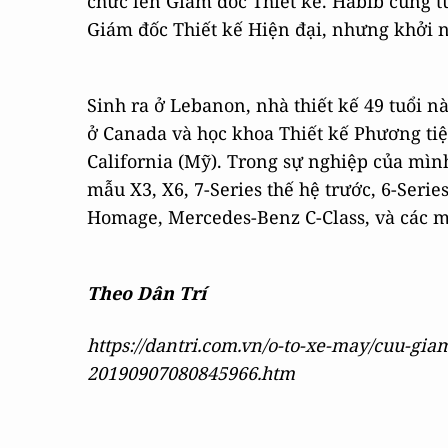
chức lên Giám đốc Thiết kế. Habib cũng t
Giám đốc Thiết kế Hiện đại, nhưng khởi 
Sinh ra ở Lebanon, nhà thiết kế 49 tuổi n
ở Canada và học khoa Thiết kế Phương tiệ
California (Mỹ). Trong sự nghiệp của mình
mẫu X3, X6, 7-Series thế hệ trước, 6-Seri
Homage, Mercedes-Benz C-Class, và các m
Theo Dân Trí
https://dantri.com.vn/o-to-xe-may/cuu-giam
20190907080845966.htm