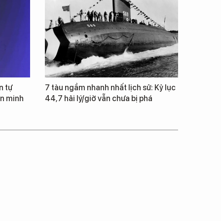
n tự
7 tàu ngầm nhanh nhất lịch sử: Kỷ lục
ăn minh
44,7 hải lý/giờ vẫn chưa bị phá