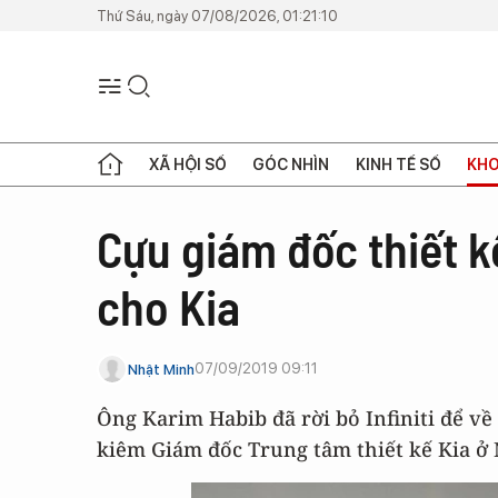
Thứ Sáu, ngày 07/08/2026, 01:21:10
XÃ HỘI SỐ
GÓC NHÌN
KINH TẾ SỐ
KHO
Cựu giám đốc thiết k
cho Kia
07/09/2019 09:11
Nhật Minh
Ông Karim Habib đã rời bỏ Infiniti để về
kiêm Giám đốc Trung tâm thiết kế Kia 