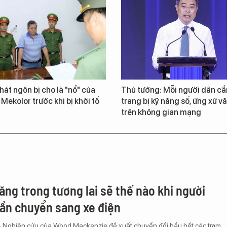
át ngôn bị cho là "nổ" của
Thủ tướng: Mỗi người dân cầ
 Mekolor trước khi bị khởi tố
trang bị kỹ năng số, ứng xử v
trên không gian mạng
ăng trong tương lai sẽ thế nào khi người
ần chuyển sang xe điện
– Nghiên cứu của Wood Mackenzie đề xuất chuyển đổi hầu hết các trạm