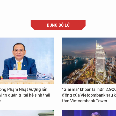
ĐỪNG BỎ LỠ
 ông Phạm Nhật Vượng lần
"Giải mã" khoản lãi hơn 2.900
ị trí quản trị tại hệ sinh thái
đồng của Vietcombank sau k
p
tóm Vietcombank Tower