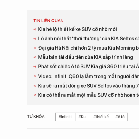
TIN LIÊN QUAN
Kia hé lộ thiết kế xe SUV cỡ nhỏ mới
Lộ ảnh nội thất 'thời thượng' của KIA Seltos s
Đại gia Hà Nội chi hơn 2 tỷ mua Kia Morning 
Mẫu bán tải đầu tiên của KIA sắp trình làng
Phát sốt chiếc ô tô SUV Kia giá 360 triệu tại 
Video: Infiniti Q60 lạ lẫm trong mắt người d
Kia sẽ ra mắt dòng xe SUV Seltos vào tháng 
Kia có thể ra mắt một mẫu SUV cỡ nhỏ hoàn 
TỪ KHÓA:
#Infiniti
#Kia
#thiết kế
#ô tô