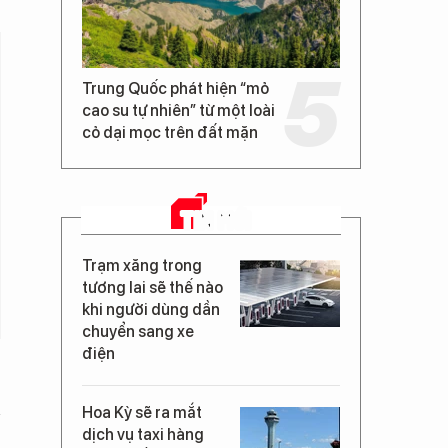
Trung Quốc phát hiện “mỏ
cao su tự nhiên” từ một loài
cỏ dại mọc trên đất mặn
TIN MỚI
Trạm xăng trong
tương lai sẽ thế nào
khi người dùng dần
chuyển sang xe
điện
Hoa Kỳ sẽ ra mắt
dịch vụ taxi hàng