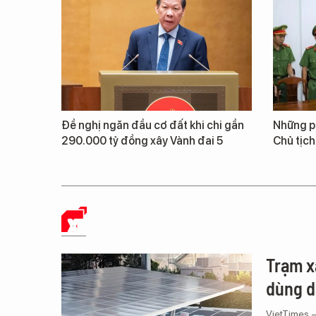
Đề nghị ngăn đầu cơ đất khi chi gần
Những ph
290.000 tỷ đồng xây Vành đai 5
Chủ tịch
XE
Trạm x
dùng d
VietTimes 