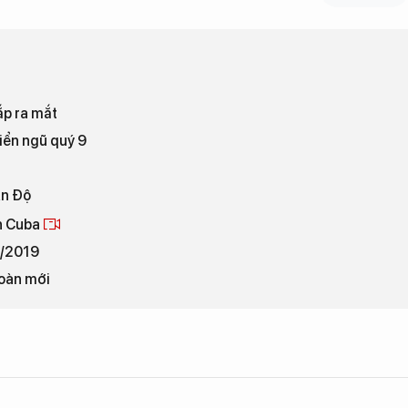
ắp ra mắt
biển ngũ quý 9
Ấn Độ
ân Cuba
7/2019
toàn mới