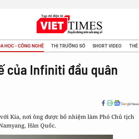
A HỌC - CÔNG NGHỆ
THỊ TRƯỜNG SỐ
SHORT VIDEO
THẾ 
ế của Infiniti đầu quân
 với Kia, nơi ông được bổ nhiệm làm Phó Chủ tịch
ở Namyang, Hàn Quốc.