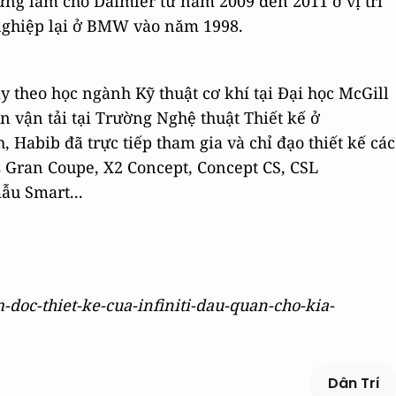
ừng làm cho Daimler từ năm 2009 đến 2011 ở vị trí
nghiệp lại ở BMW vào năm 1998.
ày theo học ngành Kỹ thuật cơ khí tại Đại học McGill
n vận tải tại Trường Nghệ thuật Thiết kế ở
, Habib đã trực tiếp tham gia và chỉ đạo thiết kế các
es Gran Coupe, X2 Concept, Concept CS, CSL
ẫu Smart...
-doc-thiet-ke-cua-infiniti-dau-quan-cho-kia-
Dân Trí