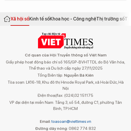
Xã hội số
Kinh tế số
Khoa học - Công nghệ
Thị trường số
Th
Cơ quan của Hội Truyền thông số Việt Nam
Giấy phép hoạt động báo chí số 165/GP-BVHTTDL do Bộ Văn hóa,
Thể thao và Du lịch cấp ngày 27/11/2025
Tổng Biên tập:
Nguyễn Bá Kiên
Tòa soạn: LK16-18, Khu đô thị Hinode Royal Park, xã Hoài Đức, Hà
Nội
Điện thoại/fax: (024)32 151175
VP đại diện tại miền Nam: Tầng 3, số 54, đường C1, phường Tân
Bình, TP.HCM
Email:
toasoan@viettimes.vn
Đường dây nóng:
0862 774 832