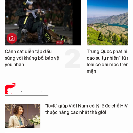
n tập đấu
Trung Quốc phát hiện “mỏ
g bố, bảo vệ
cao su tự nhiên” từ một
loài cỏ dại mọc trên đất
mặn
SỨC KHỎE 24H
“K=K” giúp Việt Nam có tỷ lệ ức chế HIV
thuộc hàng cao nhất thế giới