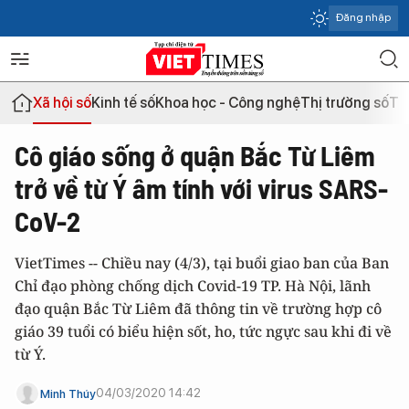
Đăng nhập
Xã hội số
Kinh tế số
Khoa học - Công nghệ
Thị trường số
Th
Cô giáo sống ở quận Bắc Từ Liêm
trở về từ Ý âm tính với virus SARS-
CoV-2
VietTimes -- Chiều nay (4/3), tại buổi giao ban của Ban
Chỉ đạo phòng chống dịch Covid-19 TP. Hà Nội, lãnh
đạo quận Bắc Từ Liêm đã thông tin về trường hợp cô
giáo 39 tuổi có biểu hiện sốt, ho, tức ngực sau khi đi về
từ Ý.
04/03/2020 14:42
Minh Thúy