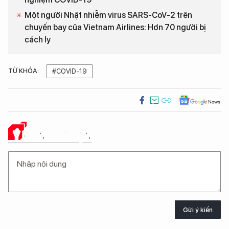
Một người Nhật nhiễm virus SARS-CoV-2 trên
chuyến bay của Vietnam Airlines: Hơn 70 người bị
cách ly
TỪ KHÓA:
#COVID-19
Ý KIẾN CỦA BẠN
Gửi ý kiến