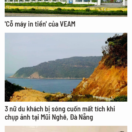
'Cỗ máy in tiền' của VEAM
3 nữ du khách bị sóng cuốn mất tích khi
chụp ảnh tại Mũi Nghê, Đà Nẵng