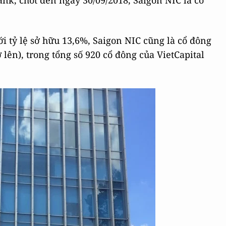
nk, chốt đến ngày 30/09/2018, Saigon NIC là cổ
i tỷ lệ sở hữu 13,6%, Saigon NIC cũng là cổ đông
 lên), trong tổng số 920 cổ đông của VietCapital