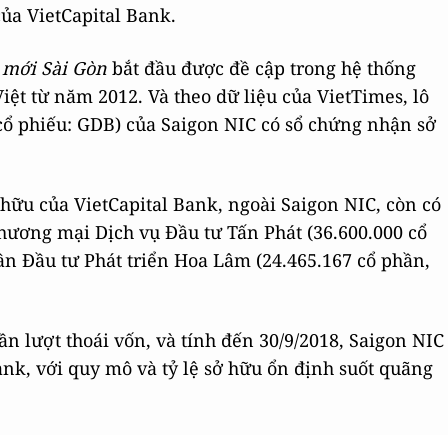
của VietCapital Bank.
 mới Sài Gòn
bắt đầu được đề cập trong hệ thống
ệt từ năm 2012. Và theo dữ liệu của VietTimes, lô
cổ phiếu: GDB) của Saigon NIC có sổ chứng nhận sở
ở hữu của VietCapital Bank, ngoài Saigon NIC, còn có
hương mại Dịch vụ Đầu tư Tấn Phát (36.600.000 cổ
ần Đầu tư Phát triển Hoa Lâm (24.465.167 cổ phần,
ần lượt thoái vốn, và tính đến 30/9/2018, Saigon NIC
ank, với quy mô và tỷ lệ sở hữu ổn định suốt quãng