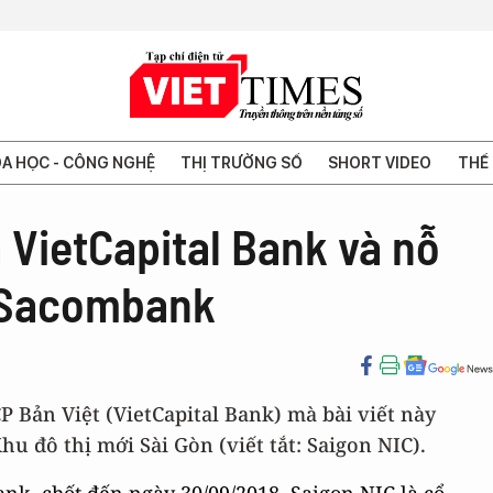
A HỌC - CÔNG NGHỆ
THỊ TRƯỜNG SỐ
SHORT VIDEO
THẾ 
 VietCapital Bank và nỗ
a Sacombank
Bản Việt (VietCapital Bank) mà bài viết này
u đô thị mới Sài Gòn (viết tắt: Saigon NIC).