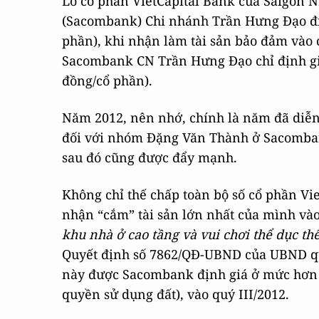
Lô cổ phần VietCapital Bank của Saigon
(Sacombank) Chi nhánh Trần Hưng Đạo địn
phần), khi nhận làm tài sản bảo đảm vào
Sacombank CN Trần Hưng Đạo chỉ định giá
đồng/cổ phần).
Năm 2012, nên nhớ, chính là năm đã diễn
đối với nhóm Đặng Văn Thành ở Sacomban
sau đó cũng được đẩy mạnh.
Không chỉ thế chấp toàn bộ số cổ phần Vi
nhận “cắm” tài sản lớn nhất của mình vào
khu nhà ở cao tầng và vui chơi thể dục th
Quyết định số 7862/QĐ-UBND của UBND qu
này được Sacombank định giá ở mức hơn 
quyền sử dụng đất), vào quý III/2012.