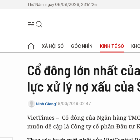
Thứ Năm, ngày 06/08/2026, 23:51:25
XÃ HỘI SỐ
GÓC NHÌN
KINH TẾ SỐ
KHO
Cổ đông lớn nhất của
lực xử lý nợ xấu củ
19/03/2019 02:47
Ninh Giang
VietTimes – Cổ đông của Ngân hàng TMCP 
muốn đề cập là Công ty cổ phần Đầu tư Kh