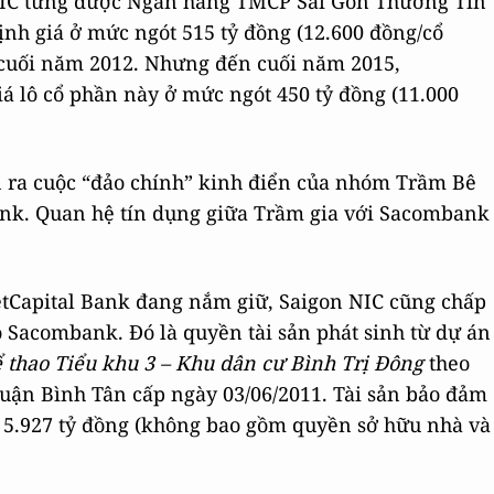
 NIC từng được Ngân hàng TMCP Sài Gòn Thương Tín
h giá ở mức ngót 515 tỷ đồng (12.600 đồng/cổ
 cuối năm 2012. Nhưng đến cuối năm 2015,
 lô cổ phần này ở mức ngót 450 tỷ đồng (11.000
 ra cuộc “đảo chính” kinh điển của nhóm Trầm Bê
k. Quan hệ tín dụng giữa Trầm gia với Sacombank
etCapital Bank đang nắm giữ, Saigon NIC cũng chấp
 Sacombank. Đó là quyền tài sản phát sinh từ dự án
ể thao Tiểu khu 3 – Khu dân cư Bình Trị Đông
theo
ận Bình Tân cấp ngày 03/06/2011. Tài sản bảo đảm
5.927 tỷ đồng (không bao gồm quyền sở hữu nhà và