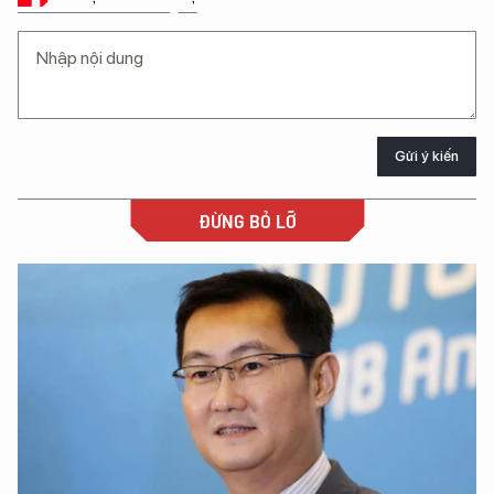
Gửi ý kiến
ĐỪNG BỎ LỠ