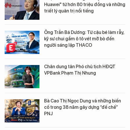
Huawei" từ hơn 80 triệu đồng và những
triết lý quản trị nổi tiếng
Ông Trần Bá Dương: Từ cậu bé làm rẫy,
kỹ sư chui gầm ô tô vét mỡ bò đến
người sáng lập THACO
Chân dung tân Phó chủ tịch HĐQT
VPBank Phạm Thị Nhung
Bà Cao Thị Ngọc Dung và những biến
cố trong 38 năm gây dựng “đế chế”
PNJ