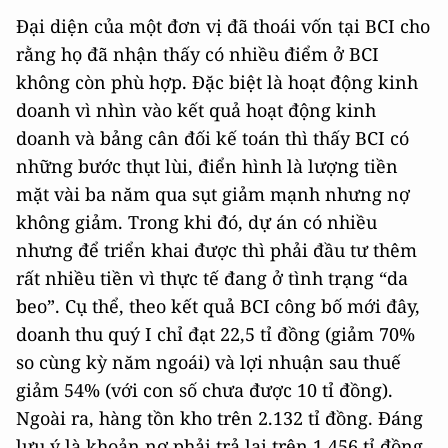
Đại diện của một đơn vị đã thoái vốn tại BCI cho
rằng họ đã nhận thấy có nhiều điểm ở BCI
không còn phù hợp. Đặc biệt là hoạt động kinh
doanh vì nhìn vào kết quả hoạt động kinh
doanh và bảng cân đối kế toán thì thấy BCI có
những bước thụt lùi, điển hình là lượng tiền
mặt vài ba năm qua sụt giảm mạnh nhưng nợ
không giảm. Trong khi đó, dự án có nhiều
nhưng để triển khai được thì phải đầu tư thêm
rất nhiều tiền vì thực tế đang ở tình trạng “da
beo”. Cụ thể, theo kết quả BCI công bố mới đây,
doanh thu quý I chỉ đạt 22,5 tỉ đồng (giảm 70%
so cùng kỳ năm ngoái) và lợi nhuận sau thuế
giảm 54% (với con số chưa được 10 tỉ đồng).
Ngoài ra, hàng tồn kho trên 2.132 tỉ đồng. Đáng
lưu ý là khoản nợ phải trả lại trên 1.456 tỉ đồng