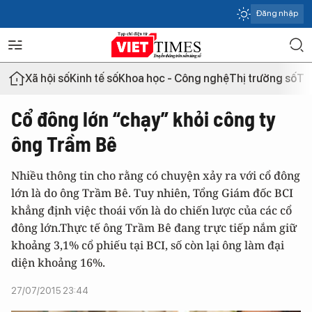
Đăng nhập
Xã hội số
Kinh tế số
Khoa học - Công nghệ
Thị trường số
Th
Cổ đông lớn “chạy” khỏi công ty
ông Trầm Bê
Nhiều thông tin cho rằng có chuyện xảy ra với cổ đông
lớn là do ông Trầm Bê. Tuy nhiên, Tổng Giám đốc BCI
khẳng định việc thoái vốn là do chiến lược của các cổ
đông lớn.Thực tế ông Trầm Bê đang trực tiếp nắm giữ
khoảng 3,1% cổ phiếu tại BCI, số còn lại ông làm đại
diện khoảng 16%.
27/07/2015 23:44