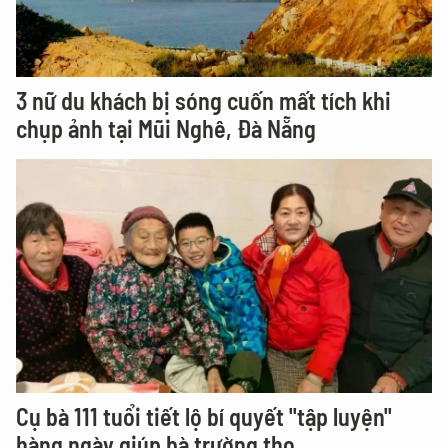
3 nữ du khách bị sóng cuốn mất tích khi
chụp ảnh tại Mũi Nghê, Đà Nẵng
Cụ bà 111 tuổi tiết lộ bí quyết "tập luyện"
hàng ngày giúp bà trường thọ