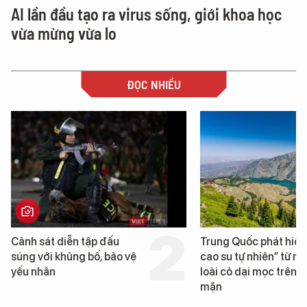
AI lần đầu tạo ra virus sống, giới khoa học
vừa mừng vừa lo
ĐỌC NHIỀU
Trung Quốc phát hiện “mỏ
Loạt dự án bất động 
cao su tự nhiên” từ một
Đà Nẵng sắp bị kiểm t
loài cỏ dại mọc trên đất
mặn