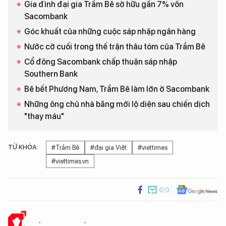
Gia đình đại gia Trầm Bê sở hữu gần 7% vốn
Sacombank
Góc khuất của những cuộc sáp nhập ngân hàng
Nước cờ cuối trong thế trận thâu tóm của Trầm Bê
Cổ đông Sacombank chấp thuận sáp nhập
Southern Bank
Bê bết Phương Nam, Trầm Bê làm lớn ở Sacombank
Những ông chủ nhà băng mới lộ diện sau chiến dịch
"thay máu"
TỪ KHÓA:
#Trầm Bê
#đại gia Việt
#viettimes
#viettimes.vn
Ý KIẾN CỦA BẠN