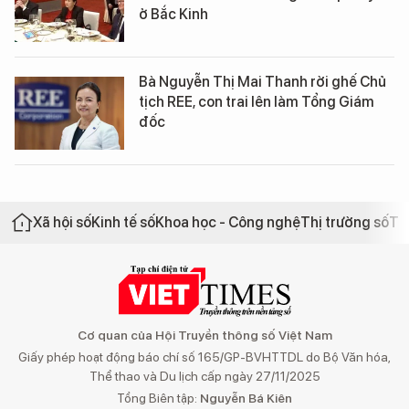
ở Bắc Kinh
Bà Nguyễn Thị Mai Thanh rời ghế Chủ
tịch REE, con trai lên làm Tổng Giám
đốc
Xã hội số
Kinh tế số
Khoa học - Công nghệ
Thị trường số
Th
Cơ quan của Hội Truyền thông số Việt Nam
Giấy phép hoạt động báo chí số 165/GP-BVHTTDL do Bộ Văn hóa,
Thể thao và Du lịch cấp ngày 27/11/2025
Tổng Biên tập:
Nguyễn Bá Kiên