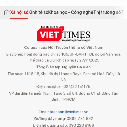
Xã hội số
Kinh tế số
Khoa học - Công nghệ
Thị trường số
Th
Cơ quan của Hội Truyền thông số Việt Nam
Giấy phép hoạt động báo chí số 165/GP-BVHTTDL do Bộ Văn hóa,
Thể thao và Du lịch cấp ngày 27/11/2025
Tổng Biên tập:
Nguyễn Bá Kiên
Tòa soạn: LK16-18, Khu đô thị Hinode Royal Park, xã Hoài Đức, Hà
Nội
Điện thoại/fax: (024)32 151175
VP đại diện tại miền Nam: Tầng 3, số 54, đường C1, phường Tân
Bình, TP.HCM
Email:
toasoan@viettimes.vn
Đường dây nóng:
0862 774 832
Liên hệ quảng cáo:
093 228 8166