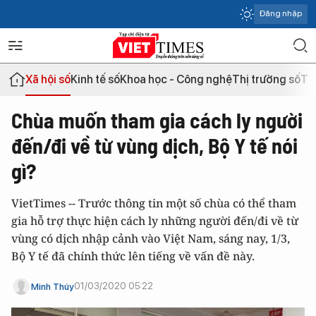
Đăng nhập
Xã hội số
Kinh tế số
Khoa học - Công nghệ
Thị trường số
Th
Chùa muốn tham gia cách ly người
đến/đi về từ vùng dịch, Bộ Y tế nói
gì?
VietTimes -- Trước thông tin một số chùa có thể tham
gia hỗ trợ thực hiện cách ly những người đến/đi về từ
vùng có dịch nhập cảnh vào Việt Nam, sáng nay, 1/3,
Bộ Y tế đã chính thức lên tiếng về vấn đề này.
01/03/2020 05:22
Minh Thúy