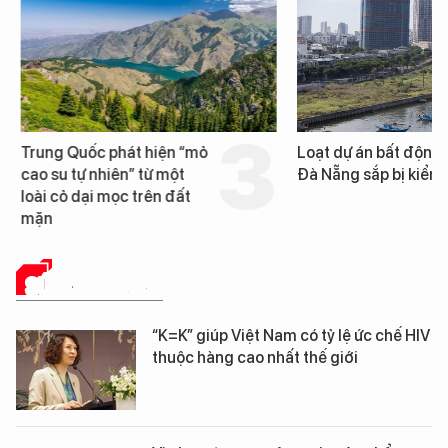
Trung Quốc phát hiện “mỏ
Loạt dự án bất động 
cao su tự nhiên” từ một
Đà Nẵng sắp bị kiểm t
loài cỏ dại mọc trên đất
mặn
SỨC KHỎE 24H
“K=K” giúp Việt Nam có tỷ lệ ức chế HIV
thuộc hàng cao nhất thế giới