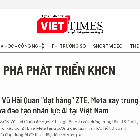
A HỌC - CÔNG NGHỆ
THỊ TRƯỜNG SỐ
SHORT VIDEO
THẾ 
T PHÁ PHÁT TRIỂN KHCN
 Vũ Hải Quân "đặt hàng" ZTE, Meta xây trung
à đào tạo nhân lực AI tại Việt Nam
&CN Vũ Hải Quân đề nghị ZTE nghiên cứu xây dựng trung tâm R&D AI tại
hời kêu gọi ZTE và Meta tăng cường đào tạo nhân lực, hỗ trợ doanh
a ứng dụng AI để thúc đẩy đổi mới sáng tạo.