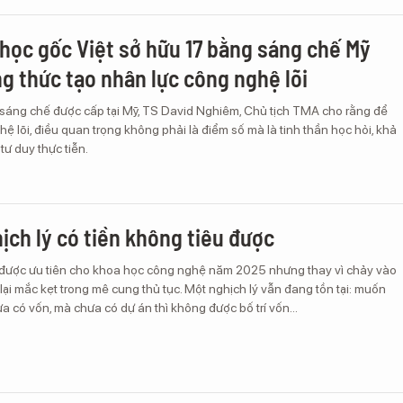
học gốc Việt sở hữu 17 bằng sáng chế Mỹ
ng thức tạo nhân lực công nghệ lõi
sáng chế được cấp tại Mỹ, TS David Nghiêm, Chủ tịch TMA cho rằng để
ệ lõi, điều quan trọng không phải là điểm số mà là tinh thần học hỏi, khả
tư duy thực tiễn.
hịch lý có tiền không tiêu được
được ưu tiên cho khoa học công nghệ năm 2025 nhưng thay vì chảy vào
 lại mắc kẹt trong mê cung thủ tục. Một nghịch lý vẫn đang tồn tại: muốn
ưa có vốn, mà chưa có dự án thì không được bố trí vốn...