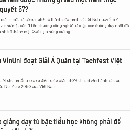
 quyết 57?
mà tri thức và công nghệ trở thành sức mạnh cốt lõi, Nghị quyết 57-
í như một bản “Hiến chương công nghệ” xác lập con đường duy nhất để
ình trở thành một Quốc gia hùng cường.
 VinUni đoạt Giải Á Quân tại Techfest Việt
5
ng AI cho hạ tầng sạc xe điện, giúp giảm 40% chi phí vận hành và góp
êu Net Zero 2050 của Việt Nam.
o giảng dạy từ bậc tiểu học không phải để