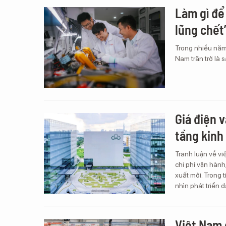
Làm gì 
lũng chết
Trong nhiều năm
Nam trăn trở là 
Giá điện 
tầng kinh
Tranh luận về vi
chi phí vận hàn
xuất mới. Trong 
nhìn phát triển d
Việt Nam 