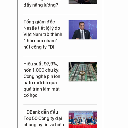
đầy năng lượng?
Tổng giám đốc
Nestlé tiết lộ lý do
Việt Nam trở thành
"thỏi nam châm"
hút công ty FDI
Hiệu suất 97,9%,
hơn 1.000 chu kỳ:
Công nghệ pin ion
natri mới bỏ qua
quá trình làm mát
cơ học
HDBank dẫn đầu
Top 50 Công ty đại
chúng uy tín và hiệu