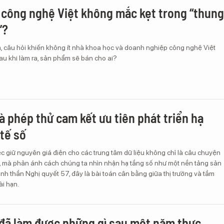
để công nghệ Việt không mắc kẹt trong “thung
”?
, câu hỏi khiến không ít nhà khoa học và doanh nghiệp công nghệ Việt
sau khi làm ra, sản phẩm sẽ bán cho ai?
và phép thử cam kết ưu tiên phát triển hạ
 tế số
ệc giữ nguyên giá điện cho các trung tâm dữ liệu không chỉ là câu chuyện
h, mà phản ánh cách chúng ta nhìn nhận hạ tầng số như một nền tảng sản
tinh thần Nghị quyết 57, đây là bài toán cân bằng giữa thị trường và tầm
ài hạn.
đã làm được những gì sau một năm thực