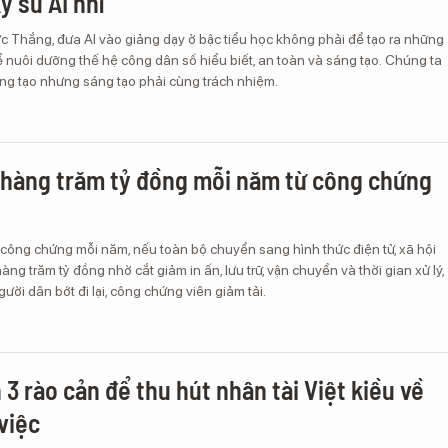
ỹ sư AI nhí”
 Thắng, đưa AI vào giảng dạy ở bậc tiểu học không phải để tạo ra những
ể nuôi dưỡng thế hệ công dân số hiểu biết, an toàn và sáng tạo. Chúng ta
ng tạo nhưng sáng tạo phải cùng trách nhiệm.
 hàng trăm tỷ đồng mỗi năm từ công chứng
ơ công chứng mỗi năm, nếu toàn bộ chuyển sang hình thức điện tử, xã hội
hàng trăm tỷ đồng nhờ cắt giảm in ấn, lưu trữ, vận chuyển và thời gian xử lý,
ười dân bớt đi lại, công chứng viên giảm tải.
3 rào cản để thu hút nhân tài Việt kiều về
việc