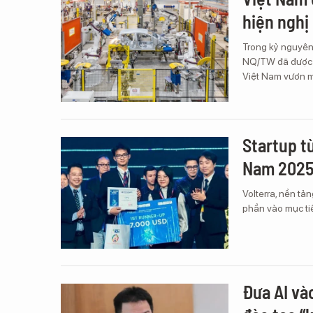
hiện nghị
Trong kỷ nguyên 
NQ/TW đã được v
Việt Nam vươn m
Startup từ
Nam 202
Volterra, nền tả
phần vào mục ti
Đưa AI và