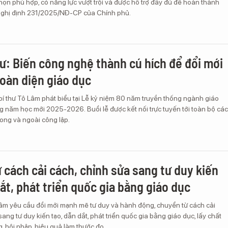
ọn phù hợp, có năng lực vượt trội và được hỗ trợ đầy đủ để hoàn thành
Nghị định 231/2025/NĐ-CP của Chính phủ.
hư: Biến công nghệ thành cú hích để đổi mới
toàn diện giáo dục
bí thư Tô Lâm phát biểu tại Lễ kỷ niệm 80 năm truyền thống ngành giáo
g năm học mới 2025-2026. Buổi lễ được kết nối trực tuyến tới toàn bộ các
rong và ngoài công lập.
 cách cải cách, chỉnh sửa sang tư duy kiến
dắt, phát triển quốc gia bằng giáo dục
Lâm yêu cầu đổi mới mạnh mẽ tư duy và hành động, chuyển từ cách cải
sang tư duy kiến tạo, dẫn dắt, phát triển quốc gia bằng giáo dục, lấy chất
, hội nhập, hiệu quả làm thước đo.