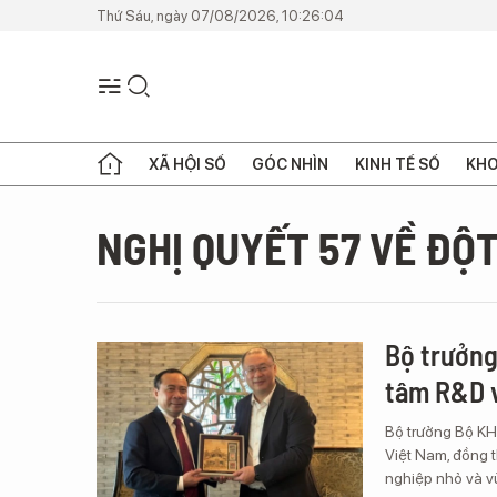
Thứ Sáu, ngày 07/08/2026, 10:26:04
XÃ HỘI SỐ
GÓC NHÌN
KINH TẾ SỐ
KHO
NGHỊ QUYẾT 57 VỀ ĐỘ
Bộ trưởng
tâm R&D v
Bộ trưởng Bộ KH
Việt Nam, đồng t
nghiệp nhỏ và vừ