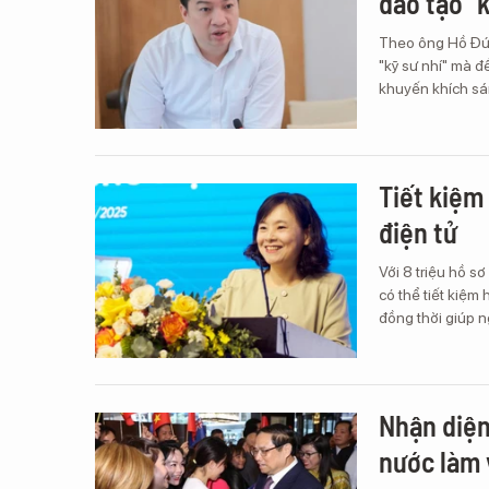
đào tạo “k
Theo ông Hồ Đức
"kỹ sư nhí" mà đ
khuyến khích sá
Tiết kiệm
điện tử
Với 8 triệu hồ s
có thể tiết kiệm 
đồng thời giúp ng
Nhận diện 
nước làm 