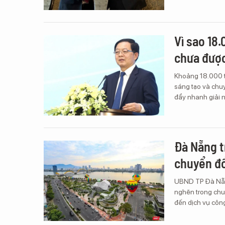
Vì sao 18
chưa đượ
Khoảng 18.000 t
sáng tạo và chu
đẩy nhanh giải 
Đà Nẵng t
chuyển đổ
UBND TP Đà Nẵn
nghẽn trong chuy
đến dịch vụ công 