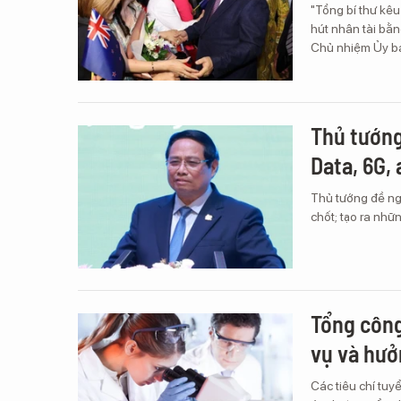
"Tổng bí thư kêu
hút nhân tài bằn
Chủ nhiệm Ủy ba
Thủ tướng
Data, 6G,
Thủ tướng đề ng
chốt; tạo ra nhữ
Tổng công
vụ và hưở
Các tiêu chí tu