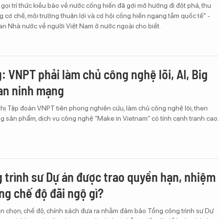
 gọi trí thức kiều bào về nước cống hiến đã gợi mở hướng đi đột phá, thu
g cơ chế, môi trường thuận lợi và cơ hội cống hiến ngang tầm quốc tế" -
n Nhà nước về người Việt Nam ở nước ngoài cho biết.
: VNPT phải làm chủ công nghệ lõi, AI, Big
 an ninh mạng
hị Tập đoàn VNPT tiên phong nghiên cứu, làm chủ công nghệ lõi, then
ng sản phẩm, dịch vụ công nghệ “Make in Vietnam” có tính cạnh tranh cao.
 trình sư Dự án được trao quyền hạn, nhiệm
ng chế độ đãi ngộ gì?
yển chọn, chế độ, chính sách đưa ra nhằm đảm bảo Tổng công trình sư Dự