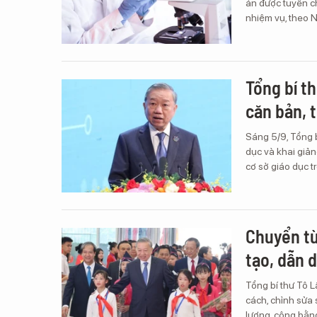
án được tuyển ch
nhiệm vụ, theo 
Tổng bí t
căn bản, 
Sáng 5/9, Tổng 
dục và khai giản
cơ sở giáo dục t
Chuyển từ
tạo, dẫn 
Tổng bí thư Tô 
cách, chỉnh sửa 
lượng, công bằng