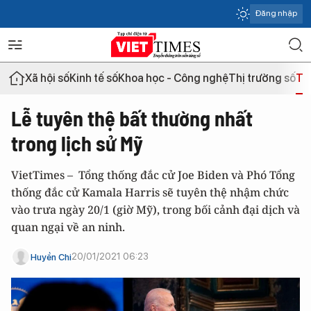
Đăng nhập
Xã hội số
Kinh tế số
Khoa học - Công nghệ
Thị trường số
Th
Lễ tuyên thệ bất thường nhất
trong lịch sử Mỹ
VietTimes – Tổng thống đắc cử Joe Biden và Phó Tổng
thống đắc cử Kamala Harris sẽ tuyên thệ nhậm chức
vào trưa ngày 20/1 (giờ Mỹ), trong bối cảnh đại dịch và
quan ngại về an ninh.
20/01/2021 06:23
Huyền Chi