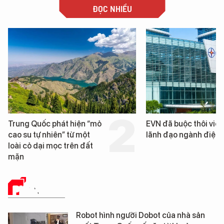
ĐỌC NHIỀU
EVN đã buộc thôi việc 3
Loạt dự án bất
lãnh đạo ngành điện
Đà Nẵng sắp bị
PHÂN TÍCH
Robot hình người Dobot của nhà sản