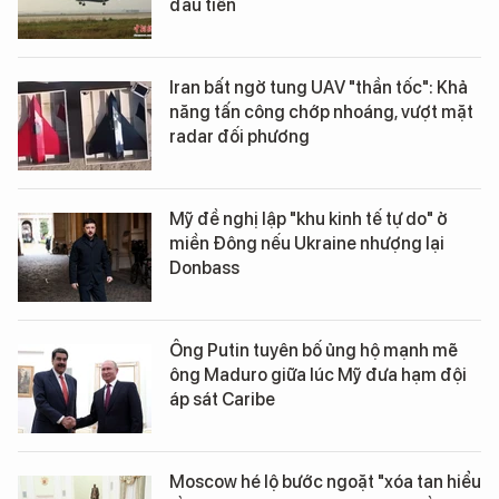
đầu tiên
Iran bất ngờ tung UAV "thần tốc": Khả
năng tấn công chớp nhoáng, vượt mặt
radar đối phương
Mỹ đề nghị lập "khu kinh tế tự do" ở
miền Đông nếu Ukraine nhượng lại
Donbass
Ông Putin tuyên bố ủng hộ mạnh mẽ
ông Maduro giữa lúc Mỹ đưa hạm đội
áp sát Caribe
Moscow hé lộ bước ngoặt "xóa tan hiểu