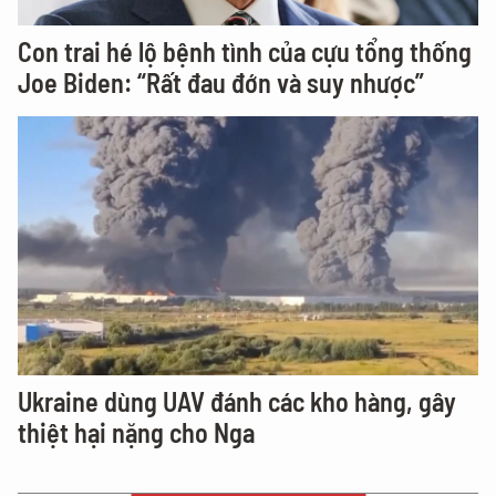
Con trai hé lộ bệnh tình của cựu tổng thống
Joe Biden: “Rất đau đớn và suy nhược”
Ukraine dùng UAV đánh các kho hàng, gây
thiệt hại nặng cho Nga