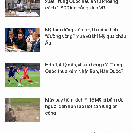
xuất Trung Quốc nấu ăn từ khoảng
cách 1.800 km bằng kính VR
Mỹ tạm dừng viện trợ, Ukraine tính
“đường vòng” mua vũ khí Mỹ qua châu
Âu
Hơn 1,4 tỷ dân, vì sao bóng đá Trung
Quốc thua kém Nhật Bản, Hàn Quốc?
Máy bay tiêm kích F-15 Mỹ bị bắn rơi,
người dân Iran ráo riết săn lùng phi
công