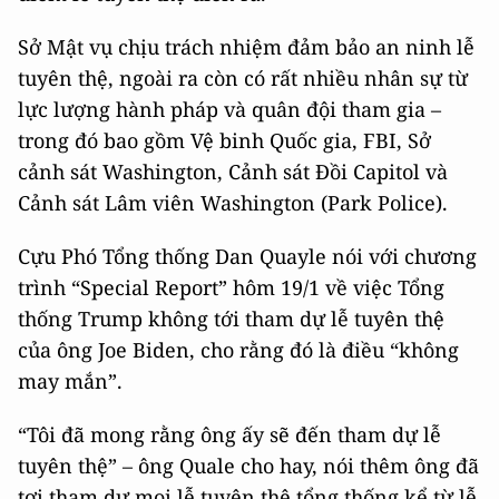
Sở Mật vụ chịu trách nhiệm đảm bảo an ninh lễ
tuyên thệ, ngoài ra còn có rất nhiều nhân sự từ
lực lượng hành pháp và quân đội tham gia –
trong đó bao gồm Vệ binh Quốc gia, FBI, Sở
cảnh sát Washington, Cảnh sát Đồi Capitol và
Cảnh sát Lâm viên Washington (Park Police).
Cựu Phó Tổng thống Dan Quayle nói với chương
trình “Special Report” hôm 19/1 về việc Tổng
thống Trump không tới tham dự lễ tuyên thệ
của ông Joe Biden, cho rằng đó là điều “không
may mắn”.
“Tôi đã mong rằng ông ấy sẽ đến tham dự lễ
tuyên thệ” – ông Quale cho hay, nói thêm ông đã
tơi tham dự mọi lễ tuyên thệ tổng thống kể từ lễ