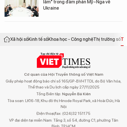
lầm" trong đàm phán Mỹ–Nga về
Ukraine
Xã hội số
Kinh tế số
Khoa học - Công nghệ
Thị trường số
Th
Cơ quan của Hội Truyền thông số Việt Nam
Giấy phép hoạt động báo chí số 165/GP-BVHTTDL do Bộ Văn hóa,
Thể thao và Du lịch cấp ngày 27/11/2025
Tổng Biên tập:
Nguyễn Bá Kiên
Tòa soạn: LK16-18, Khu đô thị Hinode Royal Park, xã Hoài Đức, Hà
Nội
Điện thoại/fax: (024)32 151175
VP đại diện tại miền Nam: Tầng 3, số 54, đường C1, phường Tân
Bình, TP.HCM