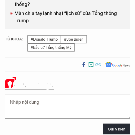
thống?
Màn chia tay lạnh nhạt “lịch sử” của Tổng thống
Trump
TỪ KHÓA:
#Donald Trump
#Joe Biden
#Bầu cử Tổng thống Mỹ
Ý KIẾN CỦA BẠN
Gửi ý kiến