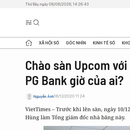
Thứ Bảy, ngày 08/08/2026, 14:26:43
XÃ HỘI SỐ
GÓC NHÌN
KINH TẾ SỐ
KHO
Chào sàn Upcom với 
PG Bank giờ của ai?
18/12/2020 11:24
Nguyễn Ánh
VietTimes – Trước khi lên sàn, ngày 10/
Hùng làm Tổng giám đốc nhà băng này.