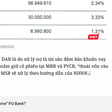
30/9/2020
DAB là do xử lý nợ là tài sản đảm bảo khoản vay
 nắm giữ cổ phiếu tại MBB và PVCB, “thoái vốn vào
B, MSB sẽ xử lý theo hướng dẫn của NHNN./.
game" PG Bank?