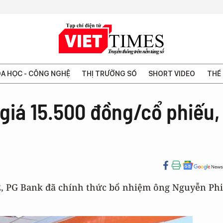
A HỌC - CÔNG NGHỆ
THỊ TRƯỜNG SỐ
SHORT VIDEO
THẾ 
giá 15.500 đồng/cổ phiếu,
12, PG Bank đã chính thức bổ nhiệm ông Nguyễn Phi