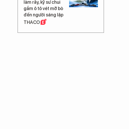
làm rẫy, kỹ sư chui
gầm ô tô vét mỡ bò
đến người sáng lập
THACO