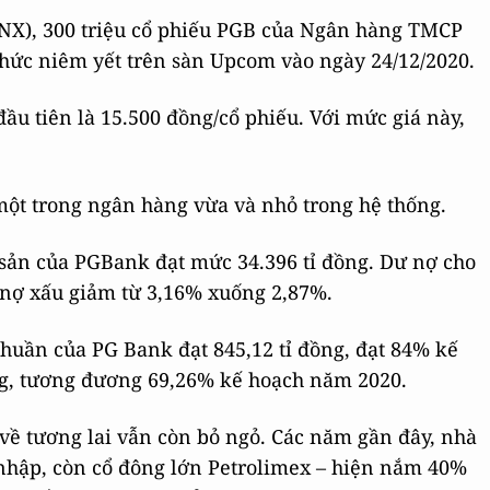
NX), 300 triệu cổ phiếu PGB của Ngân hàng TMCP
 thức niêm yết trên sàn Upcom vào ngày 24/12/2020.
ầu tiên là 15.500 đồng/cổ phiếu. Với mức giá này,
một trong ngân hàng vừa và nhỏ trong hệ thống.
 sản của PGBank đạt mức 34.396 tỉ đồng. Dư nợ cho
ệ nợ xấu giảm từ 3,16% xuống 2,87%.
huần của PG Bank đạt 845,12 tỉ đồng, đạt 84% kế
ồng, tương đương 69,26% kế hoạch năm 2020.
về tương lai vẫn còn bỏ ngỏ. Các năm gần đây, nhà
 nhập, còn cổ đông lớn Petrolimex – hiện nắm 40%